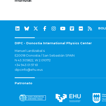
mundial
.
BOL
DIPC - Donostia International Physics Center
Manuel Lardizabal 4
E20018 Donostia / San Sebastián SPAIN
N 43.305822, W 2.010172
+34 943 01 57 61
dipcinfo@ehu.eus
Patronato