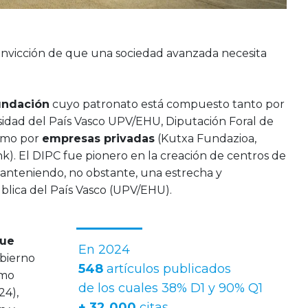
onvicción de que una sociedad avanzada necesita
undación
cuyo patronato está compuesto tanto por
sidad del País Vasco UPV/EHU, Diputación Foral de
como por
empresas privadas
(Kutxa Fundazioa,
). El DIPC fue pionero en la creación de centros de
manteniendo, no obstante, una estrecha y
blica del País Vasco (UPV/EHU).
ue
En 2024
obierno
548
artículos publicados
omo
de los cuales 38% D1 y 90% Q1
24),
+ 32.000
citas