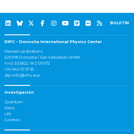
BOLETÍN
DIPC - Donostia International Physics Center
Manuel Lardizabal 4
E20018 Donostia / San Sebastián SPAIN
N 43.305822, W 2.010172
+34 943 01 57 61
dipcinfo@ehu.eus
Investigación
Quantum
Nano
Life
Cosmos