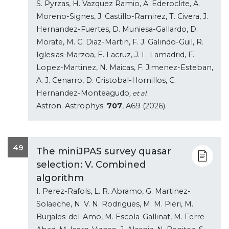
S. Pyrzas, H. Vazquez Ramio, A. Ederoclite, A.
Moreno-Signes, J. Castillo-Ramirez, T. Civera, J.
Hernandez-Fuertes, D. Muniesa-Gallardo, D.
Morate, M. C. Diaz-Martin, F. J. Galindo-Guil, R.
Iglesias-Marzoa, E. Lacruz, J. L. Lamadrid, F.
Lopez-Martinez, N. Maicas, F. Jimenez-Esteban,
A. J. Cenarro, D. Cristobal-Hornillos, C.
Hernandez-Monteagudo
, et al.
Astron. Astrophys.
707
, A69 (2026).
49
The miniJPAS survey quasar
selection: V. Combined
algorithm
I. Perez-Rafols, L. R. Abramo, G. Martinez-
Solaeche, N. V. N. Rodrigues, M. M. Pieri, M.
Burjales-del-Amo, M. Escola-Gallinat, M. Ferre-