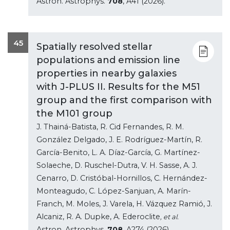
Astron. Astrophys.
708
, A41 (2026).
45
Spatially resolved stellar
populations and emission line
properties in nearby galaxies
with J-PLUS II. Results for the M51
group and the first comparison with
the M101 group
J. Thainá-Batista, R. Cid Fernandes, R. M.
González Delgado, J. E. Rodríguez-Martín, R.
García-Benito, L. A. Díaz-García, G. Martínez-
Solaeche, D. Ruschel-Dutra, V. H. Sasse, A. J.
Cenarro, D. Cristóbal-Hornillos, C. Hernández-
Monteagudo, C. López-Sanjuan, A. Marín-
Franch, M. Moles, J. Varela, H. Vázquez Ramió, J.
Alcaniz, R. A. Dupke, A. Ederoclite
, et al.
Astron. Astrophys.
708
, A274 (2026).