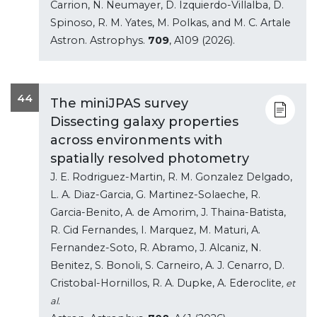
Carrion, N. Neumayer, D. Izquierdo-Villalba, D.
Spinoso, R. M. Yates, M. Polkas, and M. C. Artale
Astron. Astrophys.
709
, A109 (2026).
44
The miniJPAS survey
Dissecting galaxy properties
across environments with
spatially resolved photometry
J. E. Rodriguez-Martin, R. M. Gonzalez Delgado,
L. A. Diaz-Garcia, G. Martinez-Solaeche, R.
Garcia-Benito, A. de Amorim, J. Thaina-Batista,
R. Cid Fernandes, I. Marquez, M. Maturi, A.
Fernandez-Soto, R. Abramo, J. Alcaniz, N.
Benitez, S. Bonoli, S. Carneiro, A. J. Cenarro, D.
Cristobal-Hornillos, R. A. Dupke, A. Ederoclite
, et
al.