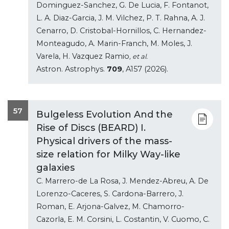
Dominguez-Sanchez, G. De Lucia, F. Fontanot,
L. A. Diaz-Garcia, J. M. Vilchez, P. T. Rahna, A. J.
Cenarro, D. Cristobal-Hornillos, C. Hernandez-
Monteagudo, A. Marin-Franch, M. Moles, J.
Varela, H. Vazquez Ramio
, et al.
Astron. Astrophys.
709
, A157 (2026).
57
Bulgeless Evolution And the
Rise of Discs (BEARD) I.
Physical drivers of the mass-
size relation for Milky Way-like
galaxies
C. Marrero-de La Rosa, J. Mendez-Abreu, A. De
Lorenzo-Caceres, S. Cardona-Barrero, J.
Roman, E. Arjona-Galvez, M. Chamorro-
Cazorla, E. M. Corsini, L. Costantin, V. Cuomo, C.