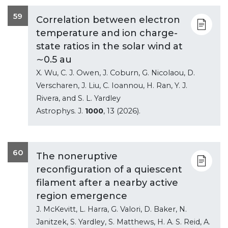
59
Correlation between electron
temperature and ion charge-
state ratios in the solar wind at
∼0.5 au
X. Wu, C. J. Owen, J. Coburn, G. Nicolaou, D.
Verscharen, J. Liu, C. Ioannou, H. Ran, Y. J.
Rivera, and S. L. Yardley
Astrophys. J.
1000
, 13 (2026).
60
The noneruptive
reconfiguration of a quiescent
filament after a nearby active
region emergence
J. McKevitt, L. Harra, G. Valori, D. Baker, N.
Janitzek, S. Yardley, S. Matthews, H. A. S. Reid, A.