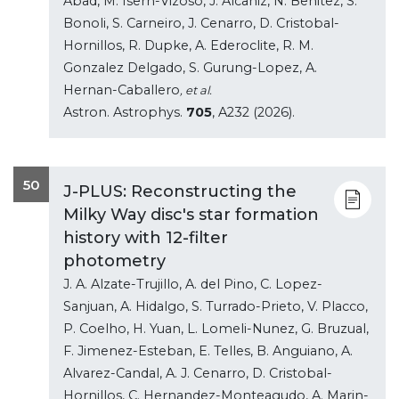
Abad, M. Isern-Vizoso, J. Alcaniz, N. Benitez, S.
Bonoli, S. Carneiro, J. Cenarro, D. Cristobal-
Hornillos, R. Dupke, A. Ederoclite, R. M.
Gonzalez Delgado, S. Gurung-Lopez, A.
Hernan-Caballero
, et al.
Astron. Astrophys.
705
, A232 (2026).
50
J-PLUS: Reconstructing the
Milky Way disc's star formation
history with 12-filter
photometry
J. A. Alzate-Trujillo, A. del Pino, C. Lopez-
Sanjuan, A. Hidalgo, S. Turrado-Prieto, V. Placco,
P. Coelho, H. Yuan, L. Lomeli-Nunez, G. Bruzual,
F. Jimenez-Esteban, E. Telles, B. Anguiano, A.
Alvarez-Candal, A. J. Cenarro, D. Cristobal-
Hornillos, C. Hernandez-Monteagudo, A. Marin-