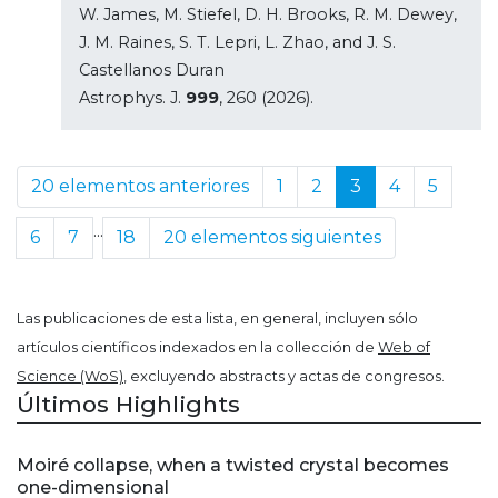
W. James, M. Stiefel, D. H. Brooks, R. M. Dewey,
J. M. Raines, S. T. Lepri, L. Zhao, and J. S.
Castellanos Duran
Astrophys. J.
999
, 260 (2026).
20 elementos anteriores
1
2
3
4
5
...
6
7
18
20 elementos siguientes
Las publicaciones de esta lista, en general, incluyen sólo
artículos científicos indexados en la collección de
Web of
Science (WoS)
, excluyendo abstracts y actas de congresos.
Últimos Highlights
Moiré collapse, when a twisted crystal becomes
one-dimensional