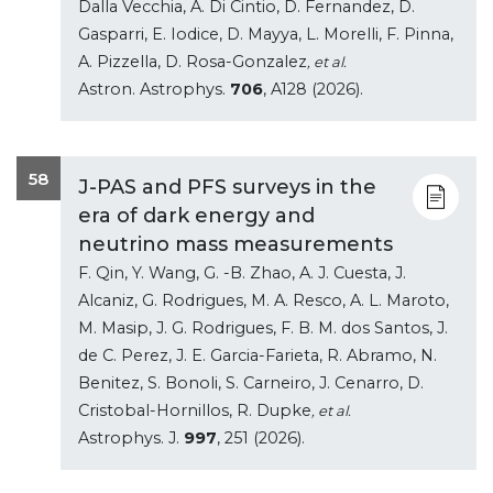
Dalla Vecchia, A. Di Cintio, D. Fernandez, D.
Gasparri, E. Iodice, D. Mayya, L. Morelli, F. Pinna,
A. Pizzella, D. Rosa-Gonzalez
, et al.
Astron. Astrophys.
706
, A128 (2026).
58
J-PAS and PFS surveys in the
era of dark energy and
neutrino mass measurements
F. Qin, Y. Wang, G. -B. Zhao, A. J. Cuesta, J.
Alcaniz, G. Rodrigues, M. A. Resco, A. L. Maroto,
M. Masip, J. G. Rodrigues, F. B. M. dos Santos, J.
de C. Perez, J. E. Garcia-Farieta, R. Abramo, N.
Benitez, S. Bonoli, S. Carneiro, J. Cenarro, D.
Cristobal-Hornillos, R. Dupke
, et al.
Astrophys. J.
997
, 251 (2026).