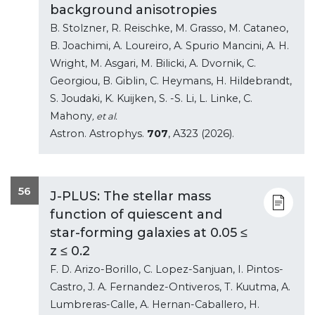
background anisotropies
B. Stolzner, R. Reischke, M. Grasso, M. Cataneo,
B. Joachimi, A. Loureiro, A. Spurio Mancini, A. H.
Wright, M. Asgari, M. Bilicki, A. Dvornik, C.
Georgiou, B. Giblin, C. Heymans, H. Hildebrandt,
S. Joudaki, K. Kuijken, S. -S. Li, L. Linke, C.
Mahony
, et al.
Astron. Astrophys.
707
, A323 (2026).
56
J-PLUS: The stellar mass
function of quiescent and
star-forming galaxies at 0.05 ≤
z ≤ 0.2
F. D. Arizo-Borillo, C. Lopez-Sanjuan, I. Pintos-
Castro, J. A. Fernandez-Ontiveros, T. Kuutma, A.
Lumbreras-Calle, A. Hernan-Caballero, H.