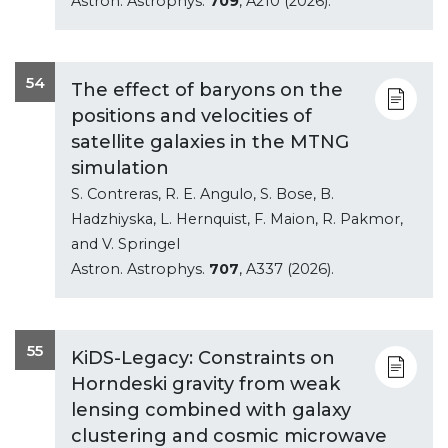
Astron. Astrophys.
709
, A210 (2026).
54
The effect of baryons on the
positions and velocities of
satellite galaxies in the MTNG
simulation
S. Contreras, R. E. Angulo, S. Bose, B.
Hadzhiyska, L. Hernquist, F. Maion, R. Pakmor,
and V. Springel
Astron. Astrophys.
707
, A337 (2026).
55
KiDS-Legacy: Constraints on
Horndeski gravity from weak
lensing combined with galaxy
clustering and cosmic microwave