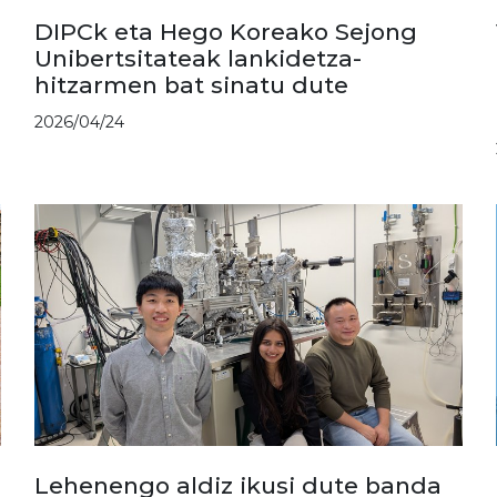
DIPCk eta Hego Koreako Sejong
Unibertsitateak lankidetza-
hitzarmen bat sinatu dute
2026/04/24
Lehenengo aldiz ikusi dute banda