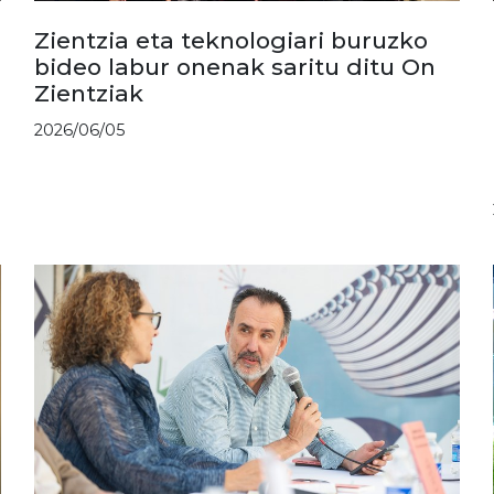
Zientzia eta teknologiari buruzko
bideo labur onenak saritu ditu On
Zientziak
2026/06/05