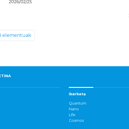
2026/02/25
8 elementuak
ETINA
Ikerketa
Quantum
Nano
Life
Cosmos