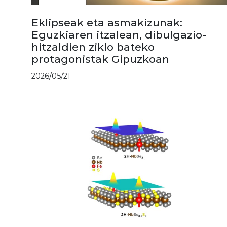
Eklipseak eta asmakizunak:
Eguzkiaren itzalean, dibulgazio-
hitzaldien ziklo bateko
protagonistak Gipuzkoan
2026/05/21