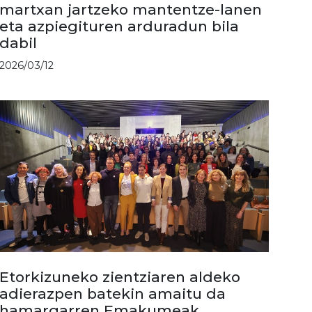
martxan jartzeko mantentze-lanen
eta azpiegituren arduradun bila
dabil
2026/03/12
Etorkizuneko zientziaren aldeko
adierazpen batekin amaitu da
hamargarren Emakumeak