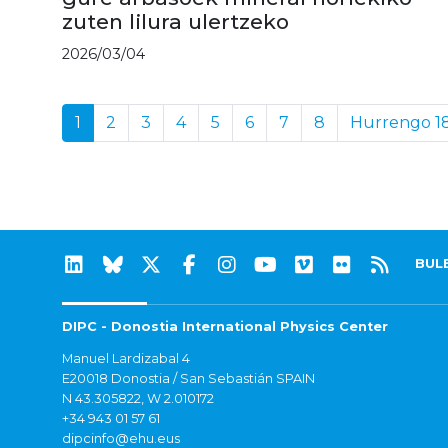
zuten lilura ulertzeko
2026/03/04
1
2
3
4
5
6
7
8
Hurrengo 1
BUL
DIPC - Donostia International Physics Center
Manuel Lardizabal 4
E20018 Donostia / San Sebastián SPAIN
N 43.305822, W 2.010172
+34 943 01 57 61
dipcinfo@ehu.eus