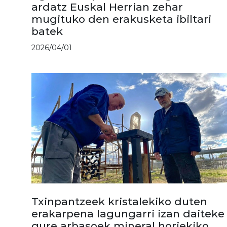
ardatz Euskal Herrian zehar
mugituko den erakusketa ibiltari
batek
2026/04/01
Txinpantzeek kristalekiko duten
erakarpena lagungarri izan daiteke
gure arbasoek mineral horiekiko