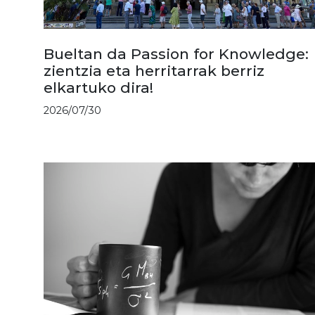
Bueltan da Passion for Knowledge:
zientzia eta herritarrak berriz
elkartuko dira!
2026/07/30