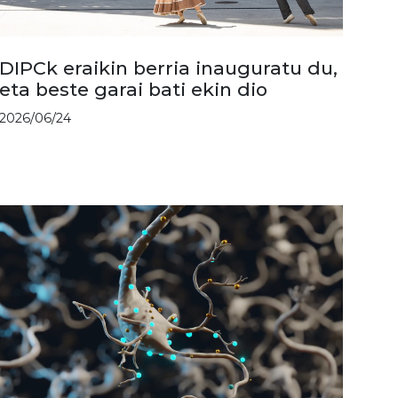
DIPCk eraikin berria inauguratu du,
eta beste garai bati ekin dio
2026/06/24