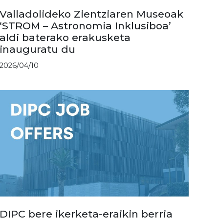
Valladolideko Zientziaren Museoak
‘STROM – Astronomia Inklusiboa’
aldi baterako erakusketa
inauguratu du
2026/04/10
DIPC bere ikerketa-eraikin berria