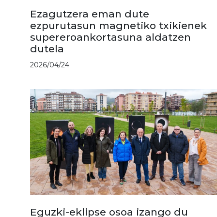
Ezagutzera eman dute
ezpurutasun magnetiko txikienek
supereroankortasuna aldatzen
dutela
2026/04/24
Eguzki-eklipse osoa izango du