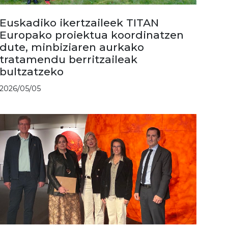
Euskadiko ikertzaileek TITAN
Europako proiektua koordinatzen
dute, minbiziaren aurkako
tratamendu berritzaileak
bultzatzeko
2026/05/05