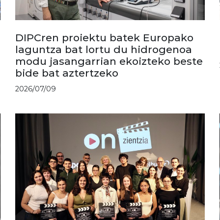
DIPCren proiektu batek Europako
laguntza bat lortu du hidrogenoa
modu jasangarrian ekoizteko beste
bide bat aztertzeko
2026/07/09