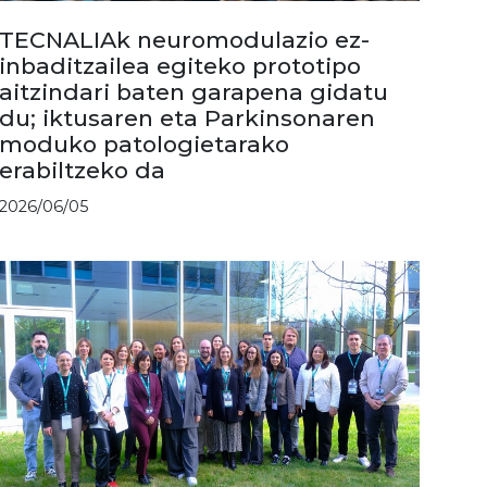
TECNALIAk neuromodulazio ez-
inbaditzailea egiteko prototipo
aitzindari baten garapena gidatu
du; iktusaren eta Parkinsonaren
moduko patologietarako
erabiltzeko da
2026/06/05