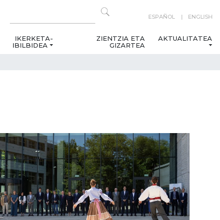
ESPAÑOL
ENGLISH
IKERKETA-
ZIENTZIA ETA
AKTUALITATEA
IBILBIDEA
GIZARTEA