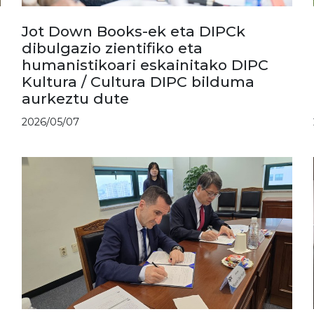
Jot Down Books-ek eta DIPCk
dibulgazio zientifiko eta
humanistikoari eskainitako DIPC
Kultura / Cultura DIPC bilduma
aurkeztu dute
2026/05/07