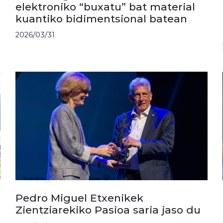
elektroniko “buxatu” bat material
kuantiko bidimentsional batean
2026/03/31
Pedro Miguel Etxenikek
Zientziarekiko Pasioa saria jaso du