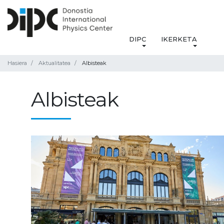
DIPC
IKERKETA
Hasiera
Aktualitatea
Albisteak
Albisteak