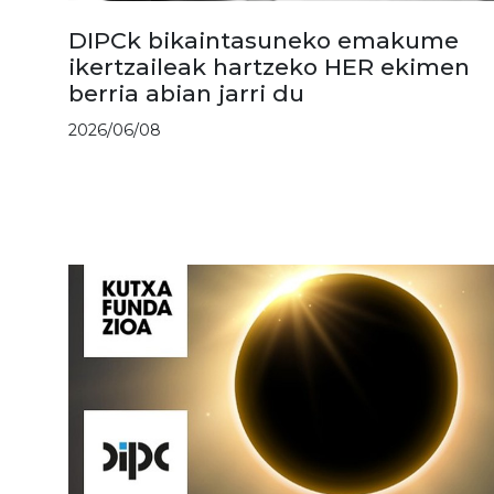
DIPCk bikaintasuneko emakume
ikertzaileak hartzeko HER ekimen
berria abian jarri du
2026/06/08