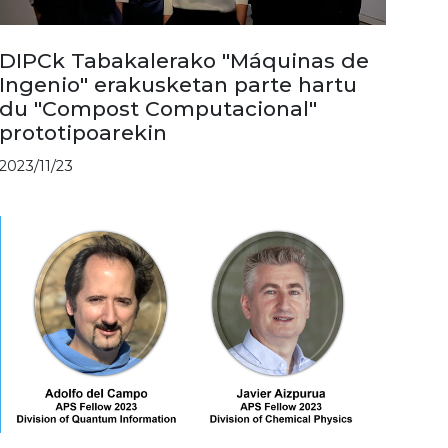
DIPCk Tabakalerako "Máquinas de
Ingenio" erakusketan parte hartu
du "Compost Computacional"
prototipoarekin
2023/11/23