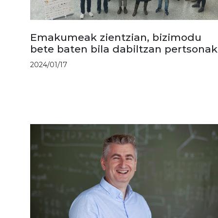
Emakumeak zientzian, bizimodu
bete baten bila dabiltzan pertsonak
2024/01/17