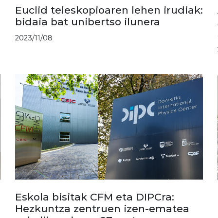
Euclid teleskopioaren lehen irudiak:
bidaia bat unibertso ilunera
2023/11/08
Eskola bisitak CFM eta DIPCra:
Hezkuntza zentruen izen-ematea