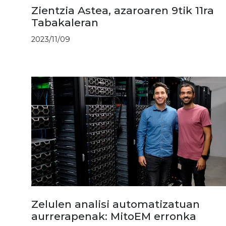
Zientzia Astea, azaroaren 9tik 11ra
Tabakaleran
2023/11/09
Zelulen analisi automatizatuan
aurrerapenak: MitoEM erronka