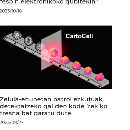
"espin elektronikoko qubitekin"
2023/10/18
Zelula-ehunetan patroi ezkutuak
detektatzeko gai den kode irekiko
tresna bat garatu dute
2023/09/27