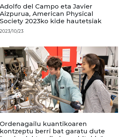
Adolfo del Campo eta Javier
Aizpurua, American Physical
Society 2023ko kide hautetsiak
2023/10/23
Ordenagailu kuantikoaren
kontzeptu berri bat garatu dute