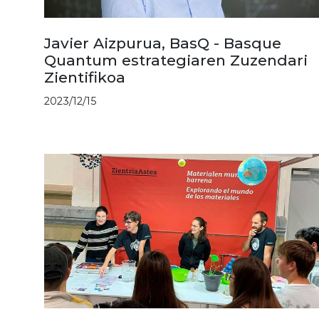
Javier Aizpurua, BasQ - Basque
Quantum estrategiaren Zuzendari
Zientifikoa
2023/12/15