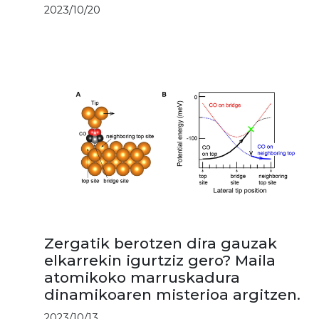
2023/10/20
Zergatik berotzen dira gauzak
elkarrekin igurtziz gero? Maila
atomikoko marruskadura
dinamikoaren misterioa argitzen.
2023/10/13