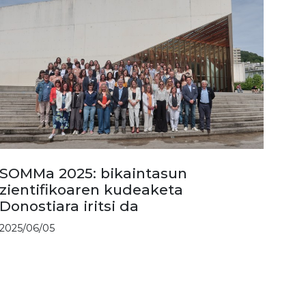
SOMMa 2025: bikaintasun
zientifikoaren kudeaketa
Donostiara iritsi da
2025/06/05