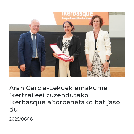
Aran Garcia-Lekuek emakume
ikertzaileei zuzendutako
Ikerbasque aitorpenetako bat jaso
du
2025/06/18