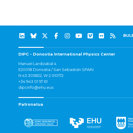
BUL
DIPC - Donostia International Physics Center
Manuel Lardizabal 4
E20018 Donostia / San Sebastián SPAIN
N 43.305822, W 2.010172
+34 943 01 57 61
dipcinfo@ehu.eus
Patronatua