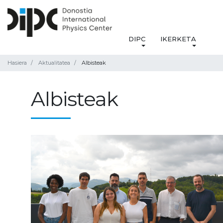
DIPC
IKERKETA
Hasiera
Aktualitatea
Albisteak
Albisteak