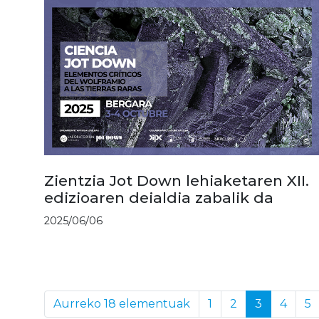
Zientzia Jot Down lehiaketaren XII.
edizioaren deialdia zabalik da
2025/06/06
Aurreko 18 elementuak
1
2
3
4
5