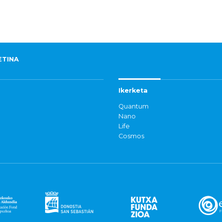
ETINA
Ikerketa
Quantum
Nano
Life
Cosmos