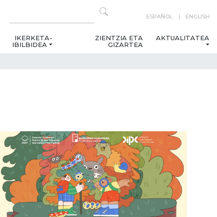
ESPAÑOL
ENGLISH
IKERKETA-
ZIENTZIA ETA
AKTUALITATEA
IBILBIDEA
GIZARTEA