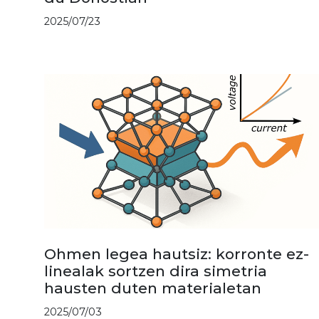
2025/07/23
Ohmen legea hautsiz: korronte ez-
linealak sortzen dira simetria
hausten duten materialetan
2025/07/03