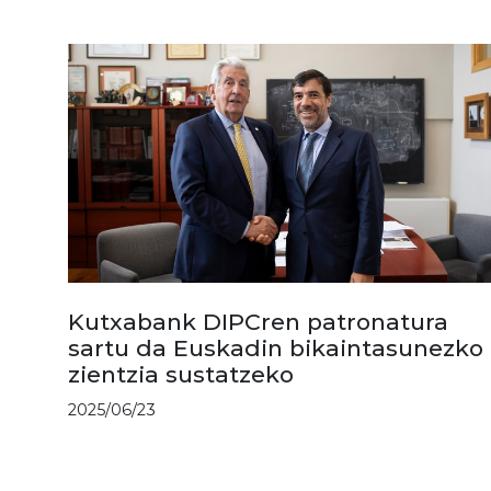
Kutxabank DIPCren patronatura
sartu da Euskadin bikaintasunezko
zientzia sustatzeko
2025/06/23