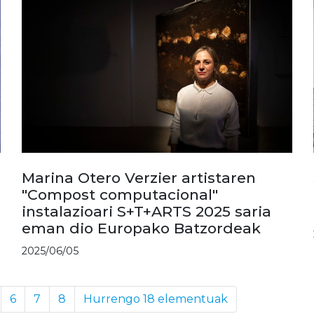
Marina Otero Verzier artistaren
"Compost computacional"
instalazioari S+T+ARTS 2025 saria
eman dio Europako Batzordeak
2025/06/05
6
7
8
Hurrengo 18 elementuak