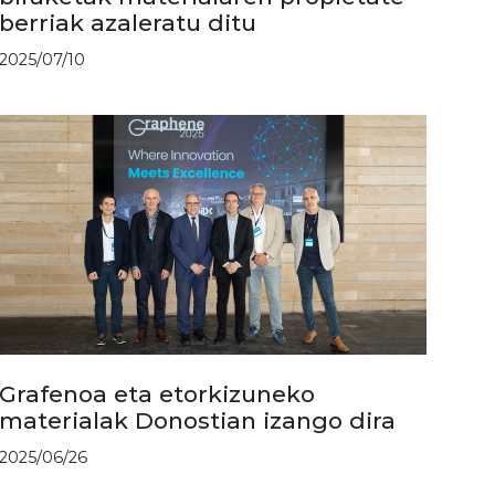
berriak azaleratu ditu
2025/07/10
Grafenoa eta etorkizuneko
materialak Donostian izango dira
2025/06/26