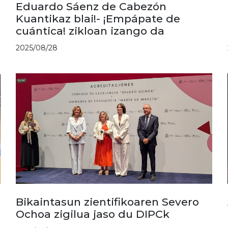
Eduardo Sáenz de Cabezón
Kuantikaz blai!- ¡Empápate de
cuántica! zikloan izango da
2025/08/28
Bikaintasun zientifikoaren Severo
Ochoa zigilua jaso du DIPCk