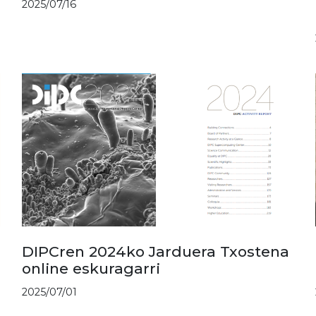
2025/07/16
DIPCren 2024ko Jarduera Txostena
online eskuragarri
2025/07/01