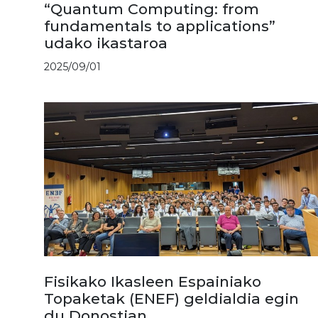
“Quantum Computing: from
fundamentals to applications”
udako ikastaroa
2025/09/01
Fisikako Ikasleen Espainiako
Topaketak (ENEF) geldialdia egin
du Donostian