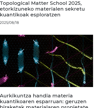
Topological Matter School 2025,
etorkizuneko materialen sekretu
kuantikoak esploratzen
2025/08/18
Aurkikuntza handia materia
kuantikoaren esparruan: geruzen
biraketak materialaren propietate