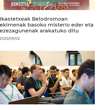
Ikastetxeak Belodromoan
ekimenak basoko misterio eder eta
ezezagunenak arakatuko ditu
2025/09/02