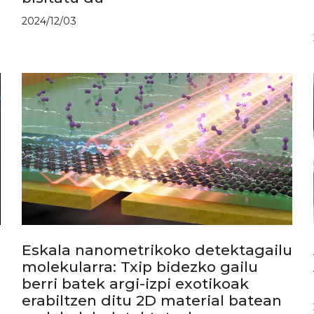
2024/12/03
Eskala nanometrikoko detektagailu
molekularra: Txip bidezko gailu
berri batek argi-izpi exotikoak
erabiltzen ditu 2D material batean