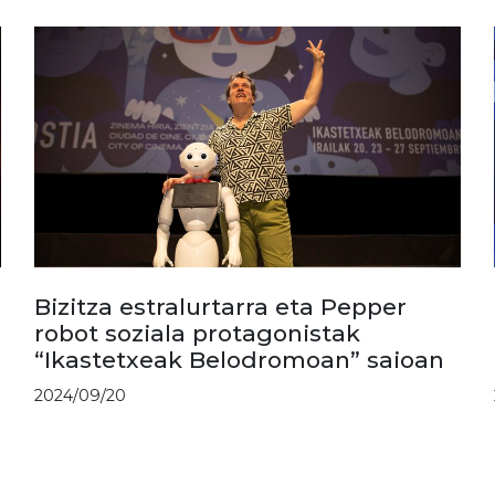
Bizitza estralurtarra eta Pepper
robot soziala protagonistak
“Ikastetxeak Belodromoan” saioan
2024/09/20