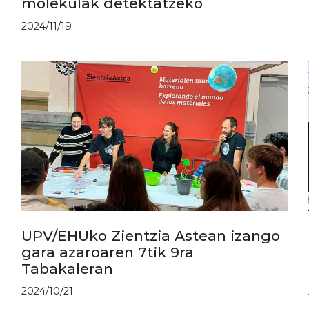
molekulak detektatzeko
2024/11/19
UPV/EHUko Zientzia Astean izango
gara azaroaren 7tik 9ra
Tabakaleran
2024/10/21