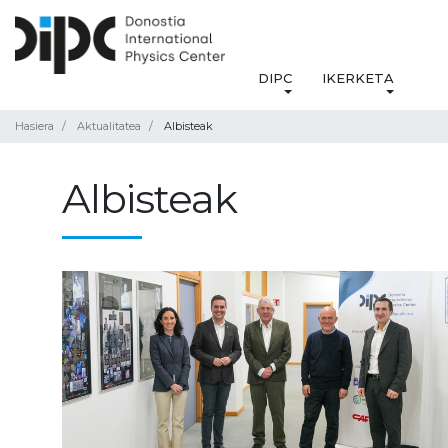
DIPC
IKERKETA
Hasiera
Aktualitatea
Albisteak
Albisteak