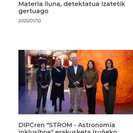
Materia iluna, detektatua izatetik
gertuago
2025/01/10
DIPCren "STROM - Astronomia
inklusiboa" erakusketa Iruñeko