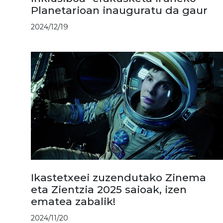
Planetarioan inauguratu da gaur
2024/12/19
Ikastetxeei zuzendutako Zinema
eta Zientzia 2025 saioak, izen
ematea zabalik!
2024/11/20