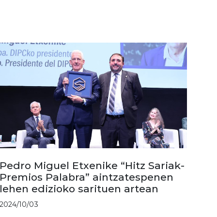
Pedro Miguel Etxenike “Hitz Sariak-
Premios Palabra” aintzatespenen
lehen edizioko sarituen artean
2024/10/03