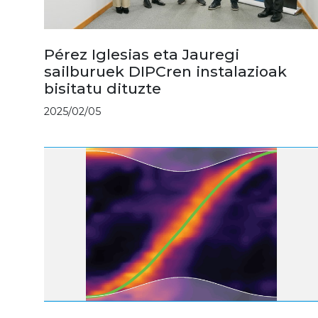
Pérez Iglesias eta Jauregi
sailburuek DIPCren instalazioak
bisitatu dituzte
2025/02/05