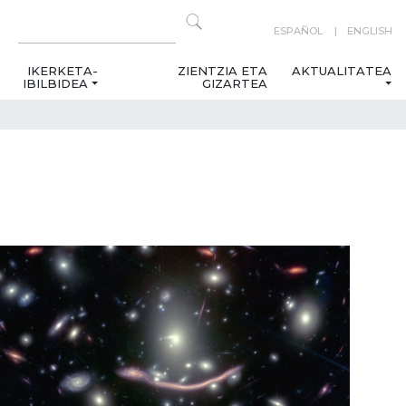
ESPAÑOL
ENGLISH
IKERKETA-
ZIENTZIA ETA
AKTUALITATEA
IBILBIDEA
GIZARTEA