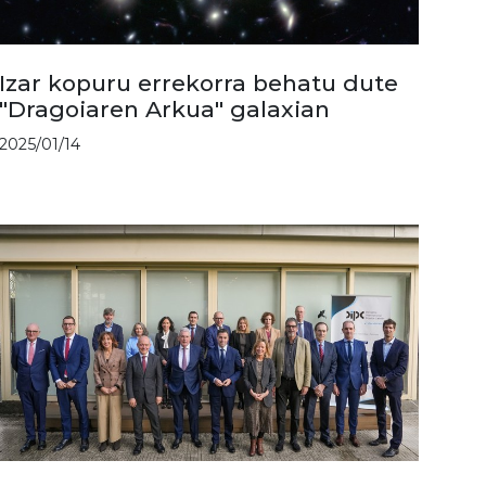
Izar kopuru errekorra behatu dute
"Dragoiaren Arkua" galaxian
2025/01/14