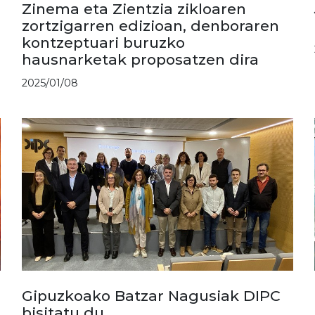
Zinema eta Zientzia zikloaren
zortzigarren edizioan, denboraren
kontzeptuari buruzko
hausnarketak proposatzen dira
2025/01/08
Gipuzkoako Batzar Nagusiak DIPC
bisitatu du