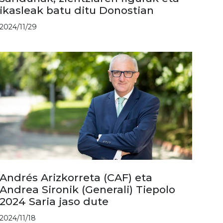
ikasleak batu ditu Donostian
2024/11/29
Andrés Arizkorreta (CAF) eta
Andrea Sironik (Generali) Tiepolo
2024 Saria jaso dute
2024/11/18