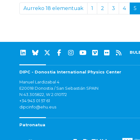
Aurreko 18 elementuak
1
2
3
4
5
BUL
DIPC - Donostia International Physics Center
Manuel Lardizabal 4
E20018 Donostia / San Sebastián SPAIN
N 43.305822, W 2.010172
+34 943 01 57 61
dipcinfo@ehu.eus
Patronatua