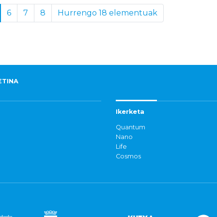
6
7
8
Hurrengo 18 elementuak
ETINA
Ikerketa
Quantum
Nano
Life
Cosmos