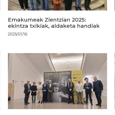
Emakumeak Zientzian 2025:
ekintza txikiak, aldaketa handiak
2025/01/16