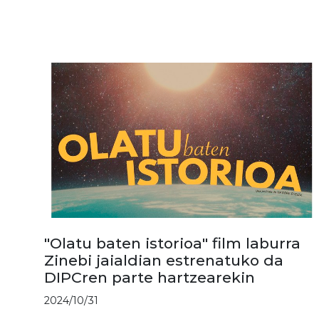
"Olatu baten istorioa" film laburra
Zinebi jaialdian estrenatuko da
DIPCren parte hartzearekin
2024/10/31