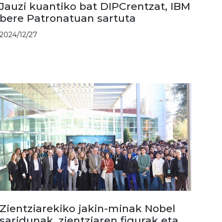
Jauzi kuantiko bat DIPCrentzat, IBM
bere Patronatuan sartuta
2024/12/27
Zientziarekiko jakin-minak Nobel
saridunak, zientziaren figurak eta