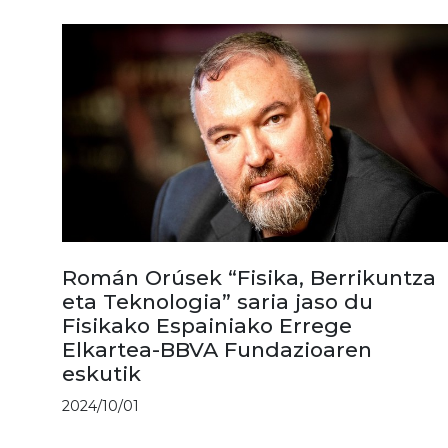
Román Orúsek “Fisika, Berrikuntza
eta Teknologia” saria jaso du
Fisikako Espainiako Errege
Elkartea-BBVA Fundazioaren
eskutik
2024/10/01