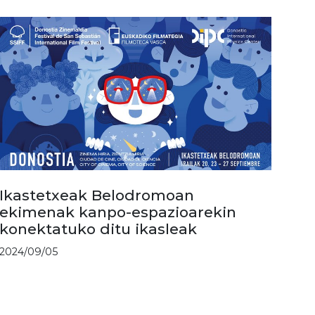
Ikastetxeak Belodromoan
ekimenak kanpo-espazioarekin
konektatuko ditu ikasleak
2024/09/05