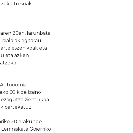
tzeko tresnak
naren 20an, larunbata,
jaialdiak egitarau
 arte eszenikoak eta
atu eta azken
atzeko.
al Autonomia
eko 60 kide baino
ezagutza zientifikoa
ak partekatuz.
ariko 20 erakunde
, Lemniskata Goierriko