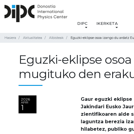
DIPC
IKERKETA
Hasiera
Aktualitatea
Albisteak
Eguzki-eklipse osoa izango du ardatz Eu
Eguzki-eklipse osoa
mugituko den erakus
Gaur eguzki eklipse 
2026
APIR
1
Jakindari Eusko Jaurl
zientifikoaren alde 
laguntza berezia iza
hilabetez, publiko g