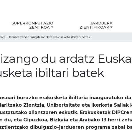
SUPERKONPUTAZIO
JARDUERA
ZENTROA
ZIENTIFIKOAK
skal Herrian zehar mugituko den erakusketa ibiltari batek
 izango du ardatz Euska
keta ibiltari batek
osoari buruzko erakusketa ibiltaria inauguratuko da
aritzako Zientzia, Unibertsitate eta Ikerketa Sailak 
sustatutako aliantzaren eskutik. Erakusketak DIPCre
n du, eta Gipuzkoa, Bizkaia eta Arabako 13 herri zeh
uztientzako dibulgazio-jardueren programa zabal bat