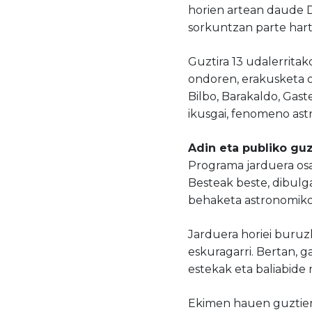
horien artean daude D
sorkuntzan parte har
Guztira 13 udalerrita
ondoren, erakusketa o
Bilbo, Barakaldo, Gast
ikusgai, fenomeno ast
Adin eta publiko guz
Programa jarduera osag
Besteak beste, dibulga
behaketa astronomikoak
Jarduera horiei buruz
eskuragarri. Bertan, g
estekak eta baliabide
Ekimen hauen guztien h