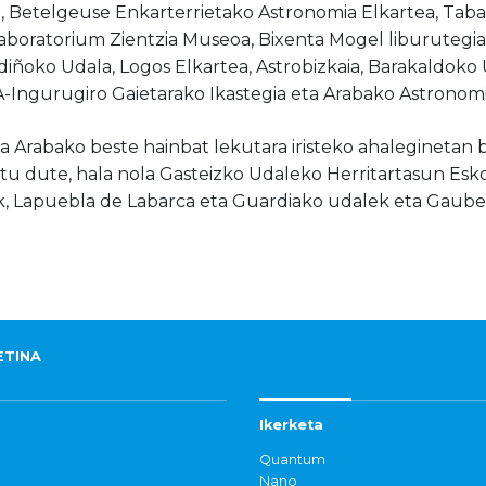
ia, Betelgeuse Enkarterrietako Astronomia Elkartea, Tab
aboratorium Zientzia Museoa, Bixenta Mogel liburutegia,
adiñoko Udala, Logos Elkartea, Astrobizkaia, Barakaldoko
-Ingurugiro Gaietarako Ikastegia eta Arabako Astronomi
ta Arabako beste hainbat lekutara iristeko ahaleginetan
tu dute, hala nola Gasteizko Udaleko Herritartasun Esk
, Lapuebla de Labarca eta Guardiako udalek eta Gaube
ETINA
Ikerketa
Quantum
Nano