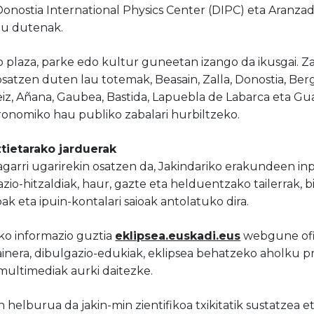
onostia International Physics Center (DIPC) eta Aranzad
tu dutenak.
ko plaza, parke edo kultur guneetan izango da ikusgai. 
satzen duten lau totemak, Beasain, Zalla, Donostia, Ber
eiz, Añana, Gaubea, Bastida, Lapuebla de Labarca eta Gua
ronomiko hau publiko zabalari hurbiltzeko.
tietarako jarduerak
arri ugarirekin osatzen da, Jakindariko erakundeen inpl
zio-hitzaldiak, haur, gazte eta helduentzako tailerrak, bi
 eta ipuin-kontalari saioak antolatuko dira.
ko informazio guztia
eklipsea.euskadi.eus
webgune ofi
ainera, dibulgazio-edukiak, eklipsea behatzeko aholku p
 multimediak aurki daitezke.
elburua da jakin-min zientifikoa txikitatik sustatzea e