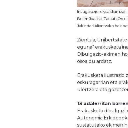
Inaugurazio-ekitaldian izan
Belén Juaristi, ZarautzOn e
Jakindari Aliantzako hainba
Zientzia, Unibertsitat
eguna” erakusketa in
Dibulgazio-ekimen ho
osoa du ardatz.
Erakusketa ilustrazio
eskuragarrian eta erak
ulertzera eta gozatze
13 udalerritan barre
Erakusketa dibulgazio 
Autonomia Erkidegoko 
sustatutako ekimen 