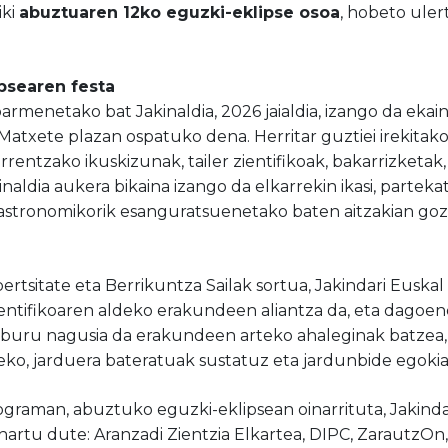
iki
abuztuaren 12ko eguzki-eklipse osoa
, hobeto uler
ipsearen festa
menetako bat Jakinaldia, 2026 jaialdia, izango da ekai
Matxete plazan ospatuko dena. Herritar guztiei irekitako 
rentzako ikuskizunak, tailer zientifikoak, bakarrizketak,
aldia aukera bikaina izango da elkarrekin ikasi, partek
stronomikorik esanguratsuenetako baten aitzakian goz
ertsitate eta Berrikuntza Sailak sortua, Jakindari Eusk
entifikoaren aldeko erakundeen aliantza da, eta dagoen
lburu nagusia da erakundeen arteko ahaleginak batzea, 
zeko, jarduera bateratuak sustatuz eta jardunbide egoki
graman, abuztuko eguzki-eklipsean oinarrituta, Jakind
hartu dute: Aranzadi Zientzia Elkartea, DIPC, ZarautzOn