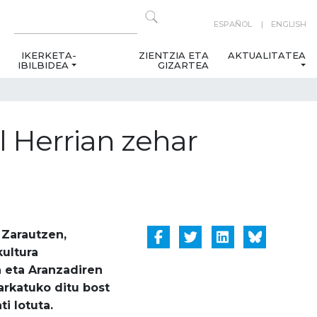
ESPAÑOL
ENGLISH
IKERKETA-
ZIENTZIA ETA
AKTUALITATEA
IBILBIDEA
GIZARTEA
l Herrian zehar
 Zarautzen,
kultura
n eta Aranzadiren
arkatuko ditu bost
i lotuta.