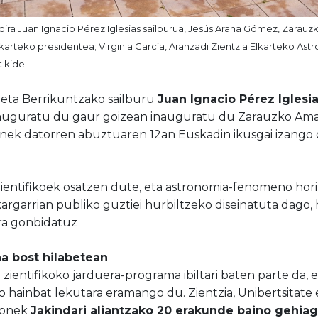
 dira Juan Ignacio Pérez Iglesias sailburua, Jesús Arana Gómez, Zarau
lkarteko presidentea; Virginia García, Aranzadi Zientzia Elkarteko Ast
t kide.
e eta Berrikuntzako sailburu
Juan Ignacio Pérez Iglesi
auguratu du gaur goizean inauguratu du Zarauzko Ama
nek datorren abuztuaren 12an Euskadin ikusgai izango 
 zientifikoek osatzen dute, eta astronomia-fenomeno hor
argarrian publiko guztiei hurbiltzeko diseinatuta dago, 
ra gonbidatuz
na bost hilabetean
zientifikoko jarduera-programa ibiltari baten parte da, e
hainbat lekutara eramango du. Zientzia, Unibertsitate 
honek
Jakindari aliantzako 20 erakunde baino gehia