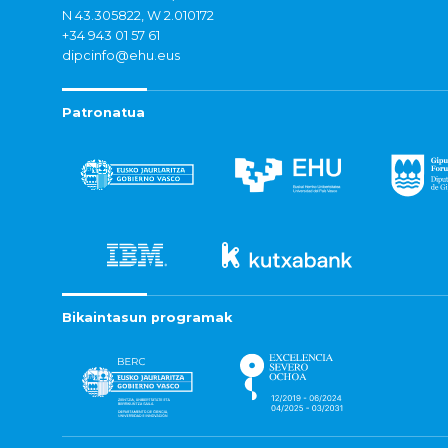
N 43.305822, W 2.010172
+34 943 01 57 61
dipcinfo@ehu.eus
Patronatua
Bikaintasun programak