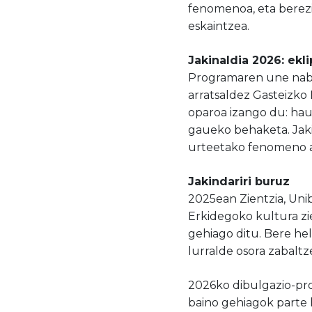
fenomenoa, eta berez
eskaintzea.
Jakinaldia 2026: ekl
Programaren une nabar
arratsaldez Gasteizko 
oparoa izango du: haur
gaueko behaketa. Jakin
urteetako fenomeno a
Jakindariri buruz
2025ean Zientzia, Unib
Erkidegoko kultura zi
gehiago ditu. Bere he
lurralde osora zabalt
2026ko dibulgazio-pro
baino gehiagok parte 