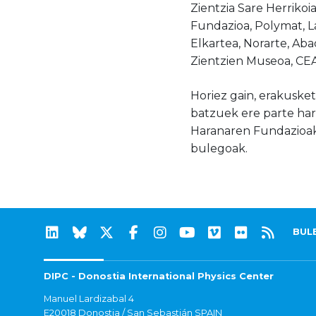
Zientzia Sare Herriko
Fundazioa, Polymat, L
Elkartea, Norarte, Ab
Zientzien Museoa, CEA
Horiez gain, erakuske
batzuek ere parte har
Haranaren Fundazioak
bulegoak.
BUL
DIPC - Donostia International Physics Center
Manuel Lardizabal 4
E20018 Donostia / San Sebastián SPAIN