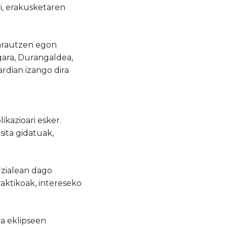
i, erakusketaren
Zarautzen egon
gara, Durangaldea,
rdian izango dira
ikazioari esker.
sita gidatuak,
zialean dago
raktikoak, intereseko
ta eklipseen