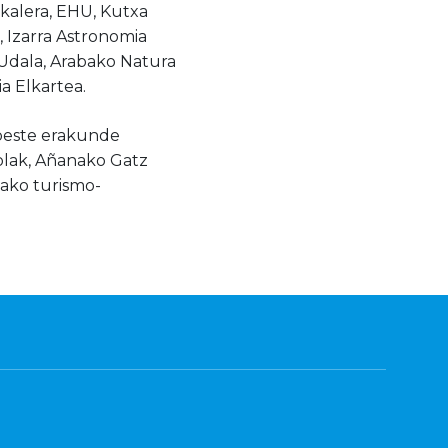
akalera, EHU, Kutxa
 Izarra Astronomia
 Udala, Arabako Natura
a Elkartea.
 beste erakunde
olak, Añanako Gatz
ako turismo-