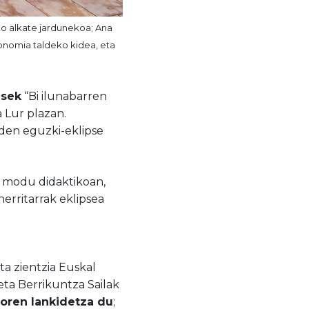
zko alkate jardunekoa; Ana
ronomia taldeko kidea, eta
asek
“Bi ilunabarren
 Lur plazan.
den eguzki-eklipse
i modu didaktikoan,
herritarrak eklipsea
ta zientzia Euskal
eta Berrikuntza Sailak
goren lankidetza du
;