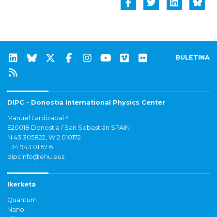
BULETINA
DIPC - Donostia International Physics Center
Manuel Lardizabal 4
E20018 Donostia / San Sebastián SPAIN
N 43.305822, W 2.010172
+34 943 01 57 61
dipcinfo@ehu.eus
Ikerketa
Quantum
Nano