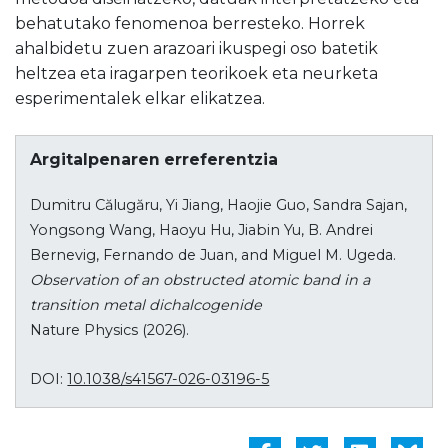
behatutako fenomenoa berresteko. Horrek
ahalbidetu zuen arazoari ikuspegi oso batetik
heltzea eta iragarpen teorikoek eta neurketa
esperimentalek elkar elikatzea.
Argitalpenaren erreferentzia
Dumitru Călugăru, Yi Jiang, Haojie Guo, Sandra Sajan,
Yongsong Wang, Haoyu Hu, Jiabin Yu, B. Andrei
Bernevig, Fernando de Juan, and Miguel M. Ugeda.
Observation of an obstructed atomic band in a
transition metal dichalcogenide
Nature Physics (2026).
DOI:
10.1038/s41567-026-03196-5