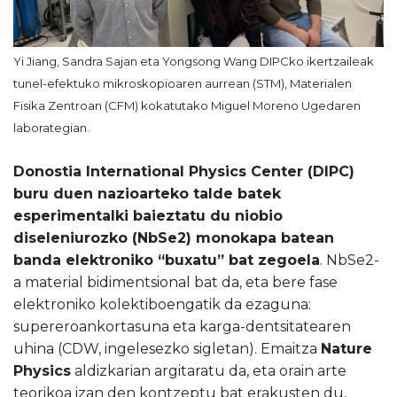
Yi Jiang, Sandra Sajan eta Yongsong Wang DIPCko ikertzaileak
tunel-efektuko mikroskopioaren aurrean (STM), Materialen
Fisika Zentroan (CFM) kokatutako Miguel Moreno Ugedaren
laborategian.
Donostia International Physics Center (DIPC)
buru duen nazioarteko talde batek
esperimentalki baieztatu du niobio
diseleniurozko (NbSe2) monokapa batean
banda elektroniko “buxatu” bat zegoela
. NbSe2-
a material bidimentsional bat da, eta bere fase
elektroniko kolektiboengatik da ezaguna:
supereroankortasuna eta karga-dentsitatearen
uhina (CDW, ingelesezko sigletan). Emaitza
Nature
Physics
aldizkarian argitaratu da, eta orain arte
teorikoa izan den kontzeptu bat erakusten du,