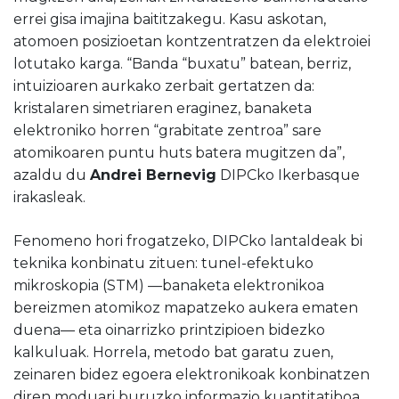
errei gisa imajina baititzakegu. Kasu askotan,
atomoen posizioetan kontzentratzen da elektroiei
lotutako karga. “Banda “buxatu” batean, berriz,
intuizioaren aurkako zerbait gertatzen da:
kristalaren simetriaren eraginez, banaketa
elektroniko horren “grabitate zentroa” sare
atomikoaren puntu huts batera mugitzen da”,
azaldu du
Andrei Bernevig
DIPCko Ikerbasque
irakasleak.
Fenomeno hori frogatzeko, DIPCko lantaldeak bi
teknika konbinatu zituen: tunel-efektuko
mikroskopia (STM) —banaketa elektronikoa
bereizmen atomikoz mapatzeko aukera ematen
duena— eta oinarrizko printzipioen bidezko
kalkuluak. Horrela, metodo bat garatu zuen,
zeinaren bidez egoera elektronikoak konbinatzen
diren moduari buruzko informazio kuantitatiboa