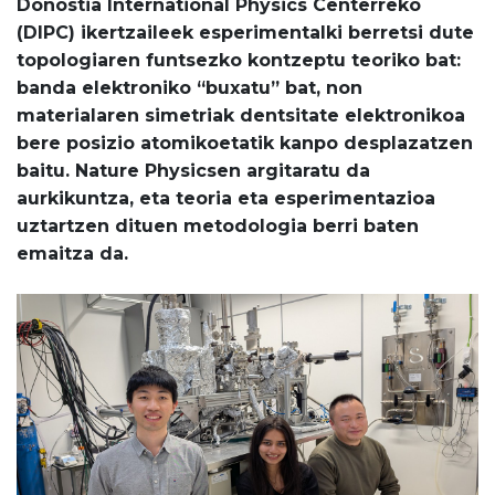
Donostia International Physics Centerreko
(DIPC) ikertzaileek esperimentalki berretsi dute
topologiaren funtsezko kontzeptu teoriko bat:
banda elektroniko “buxatu” bat, non
materialaren simetriak dentsitate elektronikoa
bere posizio atomikoetatik kanpo desplazatzen
baitu. Nature Physicsen argitaratu da
aurkikuntza, eta teoria eta esperimentazioa
uztartzen dituen metodologia berri baten
emaitza da.