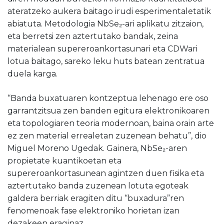
ateratzeko aukera baitago irudi esperimentaletatik
abiatuta. Metodologia NbSe₂-ari aplikatu zitzaion,
eta berretsi zen aztertutako bandak, zeina
materialean supereroankortasunari eta CDWari
lotua baitago, sareko leku huts batean zentratua
duela karga.
“Banda buxatuaren kontzeptua lehenago ere oso
garrantzitsua zen banden egitura elektronikoaren
eta topologiaren teoria modernoan, baina orain arte
ez zen material errealetan zuzenean behatu”, dio
Miguel Moreno Ugedak. Gainera, NbSe₂-aren
propietate kuantikoetan eta
supereroankortasunean agintzen duen fisika eta
aztertutako banda zuzenean lotuta egoteak
galdera berriak eragiten ditu “buxadura”ren
fenomenoak fase elektroniko horietan izan
dezakeen eraginaz.