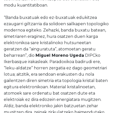
modu kuantitatiboan.
“Banda buxatuak edo ez-buxatuak edukitzea
ezaugarri giltzarria da solidoen sailkapen topologiko
modernoa egiteko. Zehazki, banda buxatu batean,
simetriaren eraginez, hura osatzen duen karga
elektronikoa sare kristalinoko hutsuneetan
geratzen da “ainguratuta”, atomoetan geratu
beharrean”, dio
Miguel Moreno Ugeda
DIPCko
Ikerbasque irakasleak. Paradoxikoa badirudi ere,
“leku-aldatze” horren zergatia ez dago geometriari
lotua; aitzitik, era sendoan erakusten du nola
gailentzen diren simetria eta topologia kristal baten
egitura elektronikoan. Material kristalinoetan,
atomoek sare ordenatu bat osatzen dute eta
elektroiak ez dira edozein energiatara mugitzen.
Aldiz, banda elektroniko jakin batzuetan zehar
mugitzen dira, zeinak zirkulatzeko baimendutako