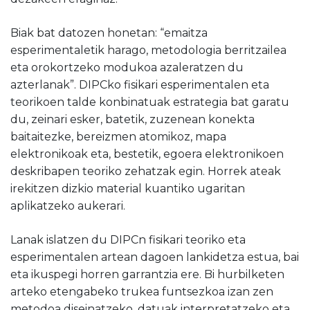
Biak bat datozen honetan: “emaitza
esperimentaletik harago, metodologia berritzailea
eta orokortzeko modukoa azaleratzen du
azterlanak”. DIPCko fisikari esperimentalen eta
teorikoen talde konbinatuak estrategia bat garatu
du, zeinari esker, batetik, zuzenean konekta
baitaitezke, bereizmen atomikoz, mapa
elektronikoak eta, bestetik, egoera elektronikoen
deskribapen teoriko zehatzak egin. Horrek ateak
irekitzen dizkio material kuantiko ugaritan
aplikatzeko aukerari.
Lanak islatzen du DIPCn fisikari teoriko eta
esperimentalen artean dagoen lankidetza estua, bai
eta ikuspegi horren garrantzia ere. Bi hurbilketen
arteko etengabeko trukea funtsezkoa izan zen
metodoa diseinatzeko, datuak interpretatzeko eta