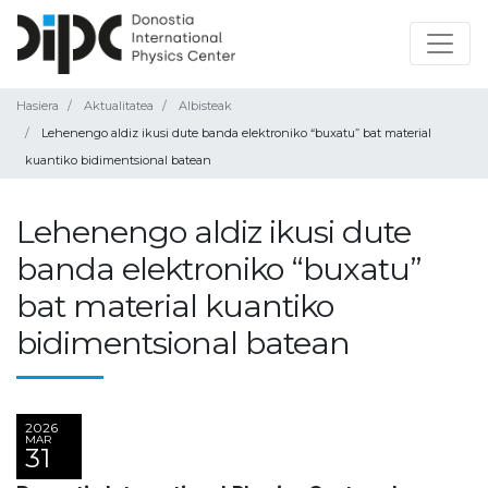
Hasiera
Aktualitatea
Albisteak
Lehenengo aldiz ikusi dute banda elektroniko “buxatu” bat material
kuantiko bidimentsional batean
Lehenengo aldiz ikusi dute
banda elektroniko “buxatu”
bat material kuantiko
bidimentsional batean
2026
MAR
31