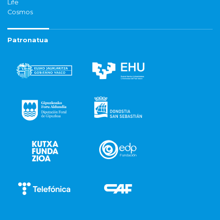
Life
Cosmos
Patronatua