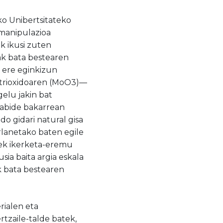
ko Unibertsitateko
manipulazioa
k ikusi zuten
ak bata bestearen
k ere eginkizun
 trioxidoaren (MoO3)—
gelu jakin bat
orabide bakarrean
do gidari natural gisa
rlanetako baten egile
riek ikerketa-eremu
sia baita argia eskala
k bata bestearen
rialen eta
tzaile-talde batek,