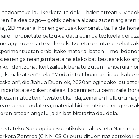
, nazioarteko lau ikerketa-taldek —haien artean, Oviedo
ren Taldea dago— goitik behera aldatu zuten argiaren 
a), 2D material horien geruzak konbinatuta. Talde horie
aren propietate batzuk aldatu egin daitezkeela geruz
gainera, geruzen arteko lerrokatze eta orientazio zehatza
Esperimentuetan erabilitako material baten —molibdeno
bestearen gainean jarrita eta haietako bat bestearekiko an
agiko" deritzona, ikertzaileek behatu zuten nanoargia n
 "kanalizatzen" dela. "Modu intuitiboan, argirako kable e
oeskalan", dio Jiahua Duan-ek, 2020an egindako lau azte
nibertsitateko ikertzaileak. Esperimentu berritzaile ho
k ezarri zituzten: "twistoptika” da, zeinaren helburu nagu
ea eta manipulatzea, material bidimentsionalen geruza
 beren artean angelu jakin bat birarazita daudela.
ertsitateko Nanooptika Kuantikoko Taldea eta Nanomate
rketa Zentroa (CINN-CSIC) buru dituen nazioarteko iker