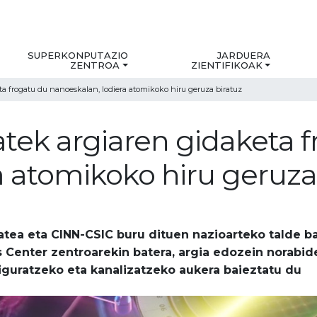
SUPERKONPUTAZIO
JARDUERA
ZENTROA
ZIENTIFIKOAK
ta frogatu du nanoeskalan, lodiera atomikoko hiru geruza biratuz
atek argiaren gidaketa 
a atomikoko hiru geruza
atea eta CINN-CSIC buru dituen nazioarteko talde b
s Center zentroarekin batera, argia edozein norabid
iguratzeko eta kanalizatzeko aukera baieztatu du