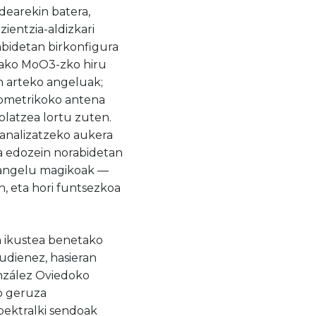
dearekin batera,
entzia-aldizkari
abidetan birkonfigura
itako MoO3-zko hiru
en arteko angeluak;
nometrikoko antena
olatzea lortu zuten.
kanalizatzeko aukera
ia edozein norabidetan
o angelu magikoak —
n, eta hori funtsezkoa
n ikustea benetako
rudienez, hasieran
onzález Oviedoko
o geruza
pektralki sendoak