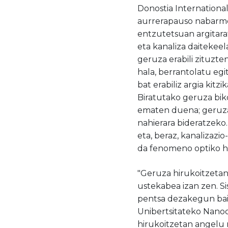
Donostia Internationa
aurrerapauso nabarmen
entzutetsuan argitara
eta kanaliza daitekee
geruza erabili zituzte
hala, berrantolatu eg
bat erabiliz argia kit
Biratutako geruza bik
ematen duena; geruza 
nahierara bideratzeko
eta, beraz, kanalizazi
da fenomeno optiko ho
"Geruza hirukoitzetan
ustekabea izan zen. Si
pentsa dezakegun bain
Unibertsitateko Nanoo
hirukoitzetan angelu 