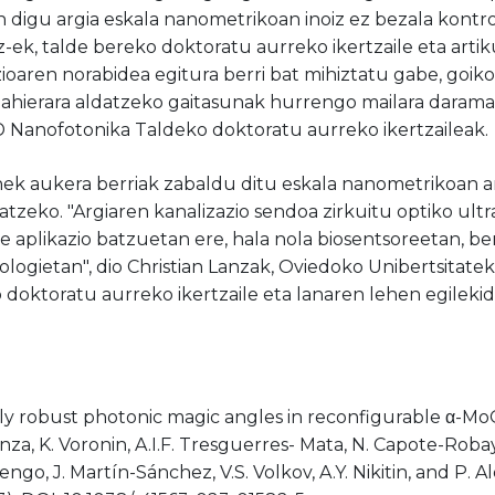
 digu argia eskala nanometrikoan inoiz ez bezala kontro
-ek, talde bereko doktoratu aurreko ikertzaile eta arti
zioaren norabidea egitura berri bat mihiztatu gabe, goik
nahierara aldatzeko gaitasunak hurrengo mailara darama tw
 Nanofotonika Taldeko doktoratu aurreko ikertzaileak.
ek aukera berriak zabaldu ditu eskala nanometrikoan ar
tzeko. "Argiaren kanalizazio sendoa zirkuitu optiko ult
este aplikazio batzuetan ere, hala nola biosentsoreetan,
logietan", dio Christian Lanzak, Oviedoko Unibertsitat
doktoratu aurreko ikertzaile eta lanaren lehen egilekid
ly robust photonic magic angles in reconfigurable α-MoO3
anza, K. Voronin, A.I.F. Tresguerres- Mata, N. Capote-Roba
ngo, J. Martín-Sánchez, V.S. Volkov, A.Y. Nikitin, and P. 