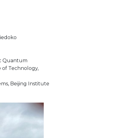
viedoko
nic Quantum
e of Technology,
s, Beijing Institute