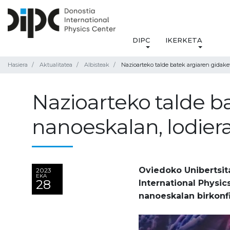
DIPC
IKERKETA
Hasiera
Aktualitatea
Albisteak
Nazioarteko talde batek argiaren gidake
Nazioarteko talde b
nanoeskalan, lodier
Oviedoko Unibertsit
2023
EKA
28
International Physic
nanoeskalan birkonf