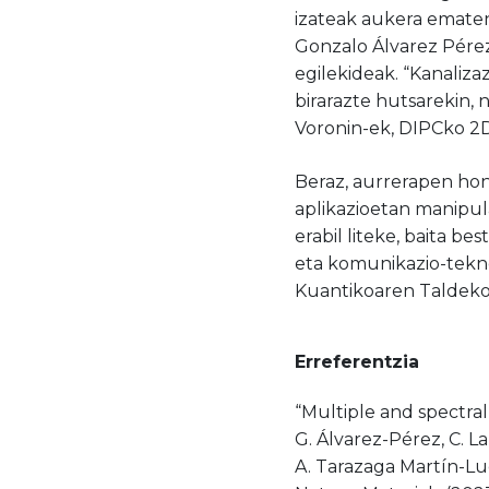
izateak aukera ematen
Gonzalo Álvarez Pérez
egilekideak. “Kanaliza
birarazte hutsarekin, 
Voronin-ek, DIPCko 2D
Beraz, aurrerapen hon
aplikazioetan manipula
erabil liteke, baita b
eta komunikazio-tekno
Kuantikoaren Taldeko 
Erreferentzia
“Multiple and spectral
G. Álvarez-Pérez, C. L
A. Tarazaga Martín-Lue