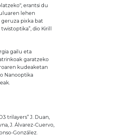
latzeko", erantsi du
kuluaren lehen
o geruza pixka bat
istoptika”, dio Kirill
gia gailu eta
ratrinkoak garatzeko
 beroaren kudeaketan
eko Nanooptika
eak.
 trilayers” J. Duan,
yna, J. Álvarez-Cuervo,
Alonso-González.