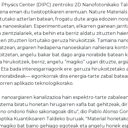
l Physics Center (DIPC) zentroko 2D Nanofotonikako Tal
a eman du twistoptikaren eremuan. Nature Materials zi
tutako azterlan batean, frogatu dute argia edozein nor
la nanoeskalan. Esperimentuetan, elkarren gainean jarr
n zientzialariek, eta behin eta berriz aldatu zituzten hai
iten zituzten lortutako geruza hirukoitzak. Tamaina na
zikatzean, argiaren hedapena nanoeskalan nahierara kontr
oitzetan, angelu bakar bat dago argia norabide batean 
hirukoitzek, berriz, angelu “magiko” ugari dituzte, arg
. Eta bada interesgarriagorik ere: geruza hirukoitzetak
o-norabideak— egonkorrak dira energia-tarte zabal batea
rren aplikazio teknologikorako.
 nanoargiaren kanalizazioa hain espektro-tarte zabalea
stema biratu horietan hirugarren xafla bat gehitzeak, di
o ondorio fisiko sakonagoak ditu", dio Pablo Alonso G
ptika Kuantikoaren Taldeko buruak. "Material horietak
magiko bat baino gehiago egoteak eta angelu horiek es