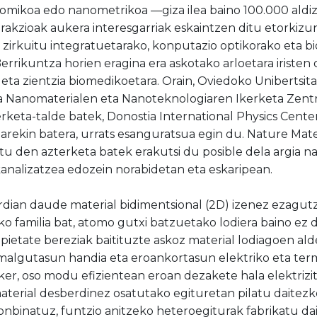
atomikoa edo nanometrikoa —giza ilea baino 100.000 aldi
erakzioak aukera interesgarriak eskaintzen ditu etorkiz
, zirkuitu integratuetarako, konputazio optikorako eta 
Berrikuntza horien eragina era askotako arloetara iristen 
eta zientzia biomedikoetara. Orain, Oviedoko Unibertsi
a Nanomaterialen eta Nanoteknologiaren Ikerketa Zent
erketa-talde batek, Donostia International Physics Cent
ekin batera, urrats esanguratsua egin du. Nature Materi
tu den azterketa batek erakutsi du posible dela argia n
kanalizatzea edozein norabidetan eta eskaripean.
dian daude material bidimentsional (2D) izenez ezagut
ko familia bat, atomo gutxi batzuetako lodiera baino ez 
ropietate bereziak baitituzte askoz material lodiagoen ald
, malgutasun handia eta eroankortasun elektriko eta ter
sker, oso modu efizientean eroan dezakete hala elektrizi
material desberdinez osatutako egituretan pilatu daitezke
onbinatuz, funtzio anitzeko heteroegiturak fabrikatu da