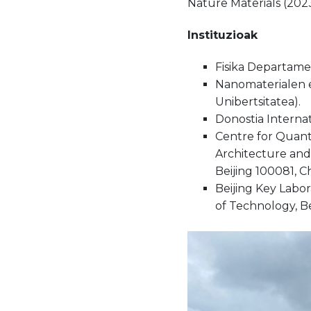
Nature Materials (202
Instituzioak
Fisika Departame
Nanomaterialen 
Unibertsitatea).
Donostia Internat
Centre for Quan
Architecture and
Beijing 100081, C
Beijing Key Labor
of Technology, Be