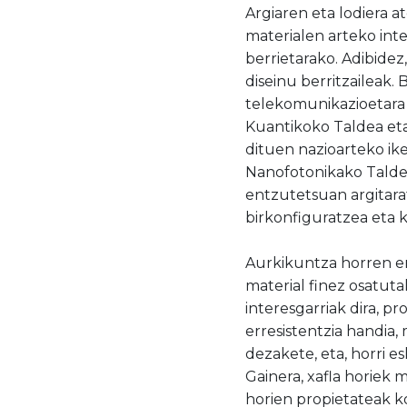
Argiaren eta lodiera 
materialen arteko int
berrietarako. Adibidez
diseinu berritzaileak. 
telekomunikazioetara 
Kuantikoko Taldea et
dituen nazioarteko ik
Nanofotonikako Taldear
entzutetsuan argitara
birkonfiguratzea eta 
Aurkikuntza horren er
material finez osatuta
interesgarriak dira, p
erresistentzia handia
dezakete, eta, horri e
Gainera, xafla horiek 
horien propietateak k