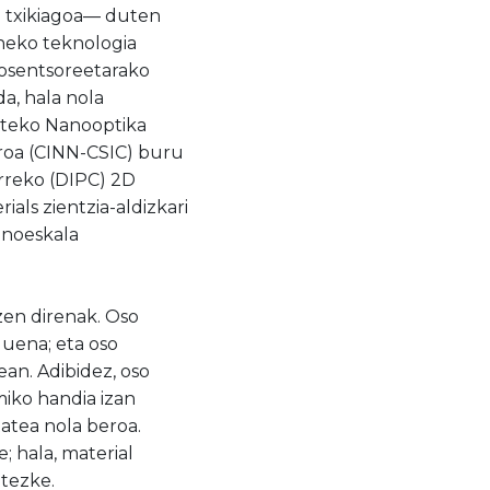
z txikiagoa— duten
uneko teknologia
biosentsoreetarako
da, hala nola
tateko Nanooptika
roa (CINN-CSIC) buru
erreko (DIPC) 2D
als zientzia-aldizkari
anoeskala
zen direnak. Oso
duena; eta oso
ean. Adibidez, oso
miko handia izan
tatea nola beroa.
; hala, material
itezke.