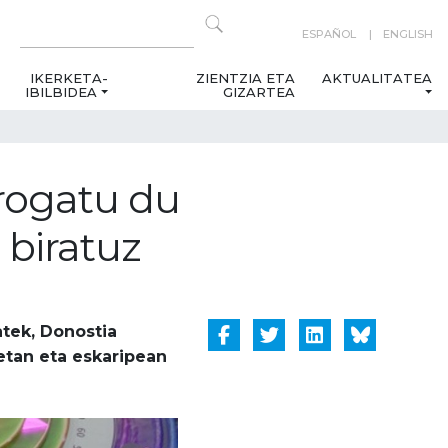
ESPAÑOL
ENGLISH
IKERKETA-
ZIENTZIA ETA
AKTUALITATEA
IBILBIDEA
GIZARTEA
frogatu du
 biratuz
atek, Donostia
etan eta eskaripean