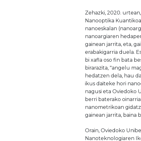
Zehazki, 2020. urtean
Nanooptika Kuantikoa
nanoeskalan (nanoargi
nanoargiaren hedapen
gainean jarrita, eta, 
erabakigarria duela. 
bi xafla oso fin bata 
birarazita, "angelu m
hedatzen dela, hau da,
ikus daiteke hori nan
nagusi eta Oviedoko U
berri baterako oinarria
nanometrikoan gidatz
gainean jarrita, baina
Orain, Oviedoko Unib
Nanoteknologiaren Ike