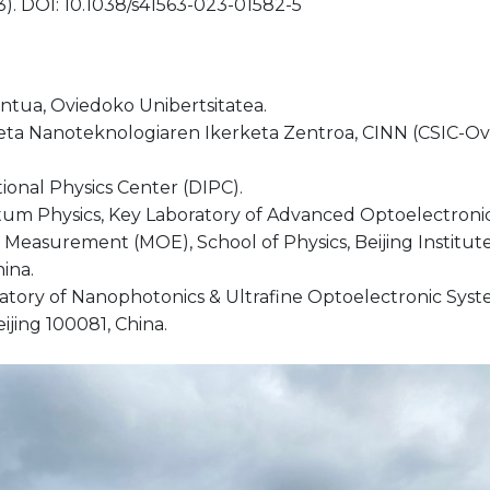
3). DOI: 10.1038/s41563-023-01582-5
ntua, Oviedoko Unibertsitatea.
eta Nanoteknologiaren Ikerketa Zentroa, CINN (CSIC-O
ional Physics Center (DIPC).
tum Physics, Key Laboratory of Advanced Optoelectro
 Measurement (MOE), School of Physics, Beijing Institut
hina.
atory of Nanophotonics & Ultrafine Optoelectronic System
ijing 100081, China.