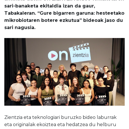
sari-banaketa ekitaldia izan da gaur,
Tabakaleran. “Gure bigarren garuna: hesteetako
mikrobiotaren botere ezkutua” bideoak jaso du
sari nagusia.
Zientzia eta teknologiari buruzko bideo laburrak
eta originalak ekoiztea eta hedatzea du helburu