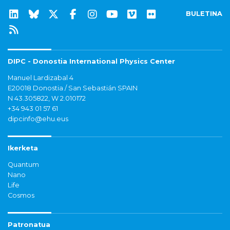
BULETINA
DIPC - Donostia International Physics Center
Manuel Lardizabal 4
E20018 Donostia / San Sebastián SPAIN
N 43.305822, W 2.010172
+34 943 01 57 61
dipcinfo@ehu.eus
Ikerketa
Quantum
Nano
Life
Cosmos
Patronatua