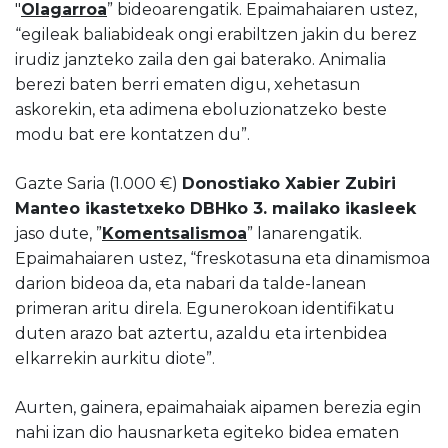
"
Olagarroa
” bideoarengatik. Epaimahaiaren ustez,
“egileak baliabideak ongi erabiltzen jakin du berez
irudiz janzteko zaila den gai baterako. Animalia
berezi baten berri ematen digu, xehetasun
askorekin, eta adimena eboluzionatzeko beste
modu bat ere kontatzen du”.
Gazte Saria (1.000 €)
Donostiako Xabier Zubiri
Manteo ikastetxeko DBHko 3. mailako ikasleek
jaso dute, ”
Komentsalismoa
” lanarengatik.
Epaimahaiaren ustez, “freskotasuna eta dinamismoa
darion bideoa da, eta nabari da talde-lanean
primeran aritu direla. Egunerokoan identifikatu
duten arazo bat aztertu, azaldu eta irtenbidea
elkarrekin aurkitu diote”.
Aurten, gainera, epaimahaiak aipamen berezia egin
nahi izan dio hausnarketa egiteko bidea ematen