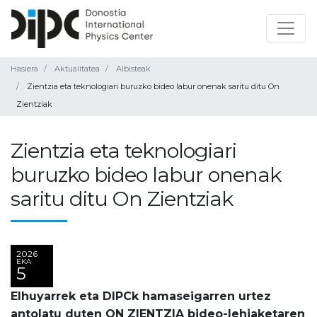
Hasiera
Aktualitatea
Albisteak
Zientzia eta teknologiari buruzko bideo labur onenak saritu ditu On
Zientziak
Zientzia eta teknologiari
buruzko bideo labur onenak
saritu ditu On Zientziak
2026
EKA
5
Elhuyarrek eta DIPCk hamaseigarren urtez
antolatu duten ON ZIENTZIA bideo-lehiaketaren