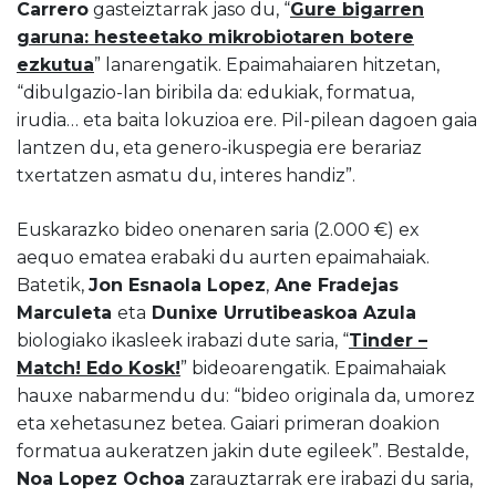
Carrero
gasteiztarrak jaso du, “
Gure bigarren
garuna: hesteetako mikrobiotaren botere
ezkutua
” lanarengatik. Epaimahaiaren hitzetan,
“dibulgazio-lan biribila da: edukiak, formatua,
irudia… eta baita lokuzioa ere. Pil-pilean dagoen gaia
lantzen du, eta genero-ikuspegia ere berariaz
txertatzen asmatu du, interes handiz”.
Euskarazko bideo onenaren saria (2.000 €) ex
aequo ematea erabaki du aurten epaimahaiak.
Batetik,
Jon Esnaola Lopez
,
Ane Fradejas
Marculeta
eta
Dunixe Urrutibeaskoa Azula
biologiako ikasleek irabazi dute saria, “
Tinder –
Match! Edo Kosk!
” bideoarengatik. Epaimahaiak
hauxe nabarmendu du: “bideo originala da, umorez
eta xehetasunez betea. Gaiari primeran doakion
formatua aukeratzen jakin dute egileek”. Bestalde,
Noa Lopez Ochoa
zarauztarrak ere irabazi du saria,