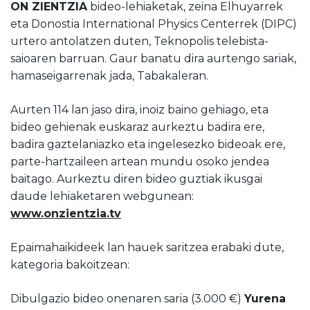
ON ZIENTZIA
bideo-lehiaketak, zeina Elhuyarrek
eta Donostia International Physics Centerrek (DIPC)
urtero antolatzen duten, Teknopolis telebista-
saioaren barruan. Gaur banatu dira aurtengo sariak,
hamaseigarrenak jada, Tabakaleran.
Aurten 114 lan jaso dira, inoiz baino gehiago, eta
bideo gehienak euskaraz aurkeztu badira ere,
badira gaztelaniazko eta ingelesezko bideoak ere,
parte-hartzaileen artean mundu osoko jendea
baitago. Aurkeztu diren bideo guztiak ikusgai
daude lehiaketaren webgunean:
www.onzientzia.tv
Epaimahaikideek lan hauek saritzea erabaki dute,
kategoria bakoitzean:
Dibulgazio bideo onenaren saria (3.000 €)
Yurena