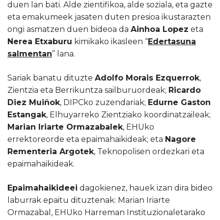
duen lan bati. Alde zientifikoa, alde soziala, eta gazte
eta emakumeek jasaten duten presioa ikustarazten
ongi asmatzen duen bideoa da
Ainhoa Lopez
eta
Nerea Etxaburu
kimikako ikasleen “
Edertasuna
salmentan
” lana.
Sariak banatu dituzte
Adolfo Morais Ezquerrok
,
Zientzia eta Berrikuntza sailburuordeak;
Ricardo
Diez Muiñok
, DIPCko zuzendariak;
Edurne Gaston
Estangak
, Elhuyarreko Zientziako koordinatzaileak;
Marian Iriarte Ormazabalek
, EHUko
errektoreorde eta epaimahaikideak; eta
Nagore
Rementeria Argotek
, Teknopolisen ordezkari eta
epaimahaikideak.
Epaimahaikideei
dagokienez, hauek izan dira bideo
laburrak epaitu dituztenak: Marian Iriarte
Ormazabal, EHUko Harreman Instituzionaletarako