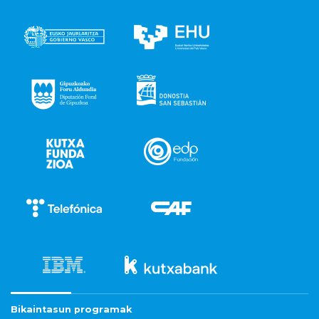
Bikaintasun programak