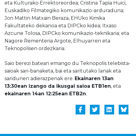
eta Kulturako Errektoreordea; Cristina Tapia Huici,
Euskadiko Filmategiko komunikazio-arduraduna;
Jon Mattin Matxain Beraza, EHUko Kimika
Fakultateko dekanoa eta DIPCko kidea; Itxaso
Azcune Tolosa, DIPCko komunikazio-teknikaria; eta
Nagore Rementeria Argote, Elhuyarren eta
Teknopolisen ordezkaria.
Saio berezi batean emango du Teknopolis telebista-
saioak sari-banaketa, bai eta saritutako lanak eta
saridunen adierazpenak ere.
Ekainaren 13an
13:30ean izango da ikusgai saioa ETB1en
, eta
ekainaren 14an 12:25ean ETB2n
.