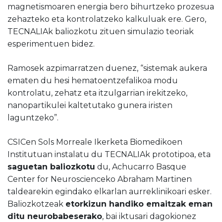
magnetismoaren energia bero bihurtzeko prozesua
zehazteko eta kontrolatzeko kalkuluak ere. Gero,
TECNALIAk baliozkotu zituen simulazio teoriak
esperimentuen bidez.
Ramosek azpimarratzen duenez, “sistemak aukera
ematen du hesi hematoentzefalikoa modu
kontrolatu, zehatz eta itzulgarrian irekitzeko,
nanopartikulei kaltetutako gunera iristen
laguntzeko”.
CSICen Sols Morreale Ikerketa Biomedikoen
Institutuan instalatu du TECNALIAk prototipoa, eta
saguetan baliozkotu
du, Achucarro Basque
Center for Neuroscienceko Abraham Martinen
taldearekin egindako elkarlan aurreklinikoari esker.
Baliozkotzeak
etorkizun handiko emaitzak eman
ditu neurobabeserako
, bai iktusari dagokionez