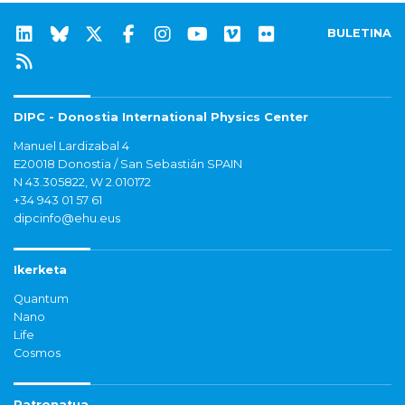
BULETINA
DIPC - Donostia International Physics Center
Manuel Lardizabal 4
E20018 Donostia / San Sebastián SPAIN
N 43.305822, W 2.010172
+34 943 01 57 61
dipcinfo@ehu.eus
Ikerketa
Quantum
Nano
Life
Cosmos
Patronatua