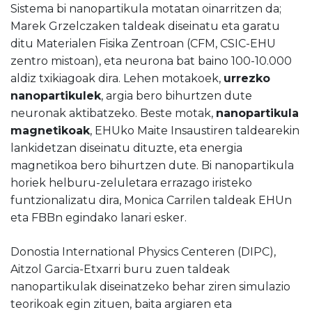
Sistema bi nanopartikula motatan oinarritzen da;
Marek Grzelczaken taldeak diseinatu eta garatu
ditu Materialen Fisika Zentroan (CFM, CSIC-EHU
zentro mistoan), eta neurona bat baino 100-10.000
aldiz txikiagoak dira. Lehen motakoek,
urrezko
nanopartikulek
, argia bero bihurtzen dute
neuronak aktibatzeko. Beste motak,
nanopartikula
magnetikoak
, EHUko Maite Insaustiren taldearekin
lankidetzan diseinatu dituzte, eta energia
magnetikoa bero bihurtzen dute. Bi nanopartikula
horiek helburu-zeluletara errazago iristeko
funtzionalizatu dira, Monica Carrilen taldeak EHUn
eta FBBn egindako lanari esker.
Donostia International Physics Centeren (DIPC),
Aitzol Garcia-Etxarri buru zuen taldeak
nanopartikulak diseinatzeko behar ziren simulazio
teorikoak egin zituen, baita argiaren eta