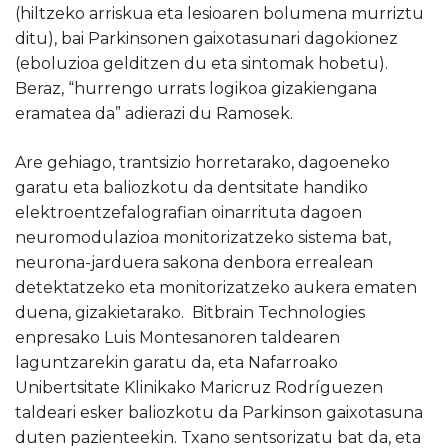
(hiltzeko arriskua eta lesioaren bolumena murriztu
ditu), bai Parkinsonen gaixotasunari dagokionez
(eboluzioa gelditzen du eta sintomak hobetu).
Beraz, “hurrengo urrats logikoa gizakiengana
eramatea da” adierazi du Ramosek.
Are gehiago, trantsizio horretarako, dagoeneko
garatu eta baliozkotu da dentsitate handiko
elektroentzefalografian oinarrituta dagoen
neuromodulazioa monitorizatzeko sistema bat,
neurona-jarduera sakona denbora errealean
detektatzeko eta monitorizatzeko aukera ematen
duena, gizakietarako. Bitbrain Technologies
enpresako Luis Montesanoren taldearen
laguntzarekin garatu da, eta Nafarroako
Unibertsitate Klinikako Maricruz Rodríguezen
taldeari esker baliozkotu da Parkinson gaixotasuna
duten pazienteekin. Txano sentsorizatu bat da, eta