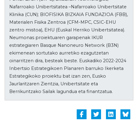
Nafarroako Unibertsitatea –Nafarroako Unibertsitate
Klinika (CUN); BIOFISIKA BIZKAIA FUNDAZIOA (FBB),
Materialen Fisika Zentroa (CFM-MPC, CSIC-EHU
zentro mistoa), EHU (Euskal Herriko Unibertsitatea).
Neumonas proiektuaren garapenak IKUR
estrategiaren Basque Nanoneuro Network (B3N)
ekimenean sortutako aurretiko ezagutzetan
oinarritzen dira, besteak beste. Euskadiko 2022-2024
Inbertsio Estrategikoen Planaren barruko Ikerketa
Estrategikoko proiektu bat izan zen, Eusko
Jaurlaritzaren Zientzia, Unibertsitate eta
Berrikuntzako Sailak lagundua eta finantzatua.