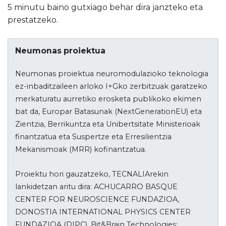
5 minutu baino gutxiago behar dira janzteko eta
prestatzeko.
Neumonas proiektua
Neumonas proiektua neuromodulazioko teknologia
ez-inbaditzaileen arloko I+Gko zerbitzuak garatzeko
merkaturatu aurretiko erosketa publikoko ekimen
bat da, Europar Batasunak (NextGenerationEU) eta
Zientzia, Berrikuntza eta Unibertsitate Ministerioak
finantzatua eta Suspertze eta Erresilientzia
Mekanismoak (MRR) kofinantzatua.
Proiektu hori gauzatzeko, TECNALIArekin
lankidetzan aritu dira: ACHUCARRO BASQUE
CENTER FOR NEUROSCIENCE FUNDAZIOA,
DONOSTIA INTERNATIONAL PHYSICS CENTER
FUNDAZIOA (DIPC), Bit&Brain Technologies;