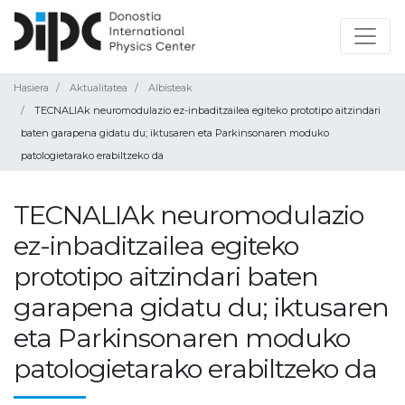
Hasiera
Aktualitatea
Albisteak
TECNALIAk neuromodulazio ez-inbaditzailea egiteko prototipo aitzindari
baten garapena gidatu du; iktusaren eta Parkinsonaren moduko
patologietarako erabiltzeko da
TECNALIAk neuromodulazio
ez-inbaditzailea egiteko
prototipo aitzindari baten
garapena gidatu du; iktusaren
eta Parkinsonaren moduko
patologietarako erabiltzeko da