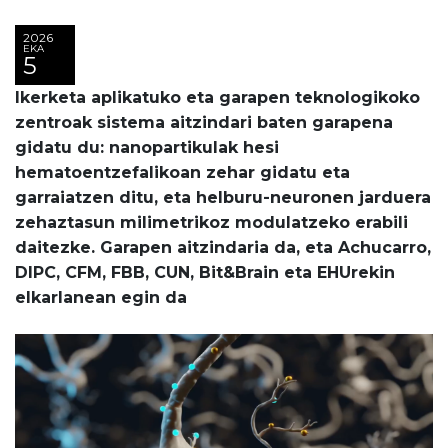
2026
EKA
5
Ikerketa aplikatuko eta garapen teknologikoko
zentroak sistema aitzindari baten garapena
gidatu du: nanopartikulak hesi
hematoentzefalikoan zehar gidatu eta
garraiatzen ditu, eta helburu-neuronen jarduera
zehaztasun milimetrikoz modulatzeko erabili
daitezke. Garapen aitzindaria da, eta Achucarro,
DIPC, CFM, FBB, CUN, Bit&Brain eta EHUrekin
elkarlanean egin da