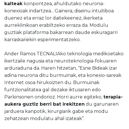
kalteak
konpontzea, ahuldutako neurona-
konexioak indartzea... Gainera, diseinu intuitiboa
duenez eta erraz lor daitekeenez, ikerketa
aurreklinikoan erabiltzeko erraza da. Modulu
guztiak plataforma bakarrean daude eskuragarri
karraskariekin esperimentatzeko.
Ander Ramos TECNALIAko teknologia medikoetako
ikertzaile nagusia eta neuroteknologia-fokuaren
arduraduna da. Haren hitzetan, “Esne Bideak izar
adina neurona ditu burmuinak, eta konexio-sareak
Internet osoa hirukoizten du. Burmuinak
funtzionalitatea gal dezake iktusaren edo
Parkinsonen ondorioz. Horri aurre egiteko,
terapia-
aukera guztiz berri bat irekitzen
du garunaren
jarduera kanpotik, kirurgiarik gabe eta modu
zehatzean modulatu ahal izateak”.