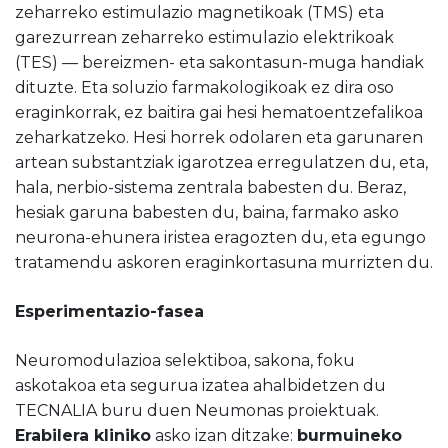
zeharreko estimulazio magnetikoak (TMS) eta
garezurrean zeharreko estimulazio elektrikoak
(TES) — bereizmen- eta sakontasun-muga handiak
dituzte. Eta soluzio farmakologikoak ez dira oso
eraginkorrak, ez baitira gai hesi hematoentzefalikoa
zeharkatzeko. Hesi horrek odolaren eta garunaren
artean substantziak igarotzea erregulatzen du, eta,
hala, nerbio-sistema zentrala babesten du. Beraz,
hesiak garuna babesten du, baina, farmako asko
neurona-ehunera iristea eragozten du, eta egungo
tratamendu askoren eraginkortasuna murrizten du.
Esperimentazio-fasea
Neuromodulazioa selektiboa, sakona, foku
askotakoa eta segurua izatea ahalbidetzen du
TECNALIA buru duen Neumonas proiektuak.
Erabilera kliniko
asko izan ditzake:
burmuineko