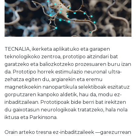
TECNALIA, ikerketa aplikatuko eta garapen
teknologikoko zentroa, prototipo aitzindari bat
garatzeko eta baliozkotzeko prozesuaren buru izan
da. Prototipo horrek estimulazio neuronal ultra-
zehatza egiten du, argiarekin eta eremu
magnetikoekin nanopartikula selektiboak eszitatuz
gorputzaren kanpoko aldetik, hau da, modu ez-
inbaditzailean. Prototipoak bide berri bat irekitzen
du gaixotasun neurologikoak tratatzeko, hala nola
iktusa eta Parkinsona.
Orain arteko tresna ez-inbaditzaileek —garezurrean