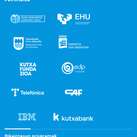
Bikaintasun programak