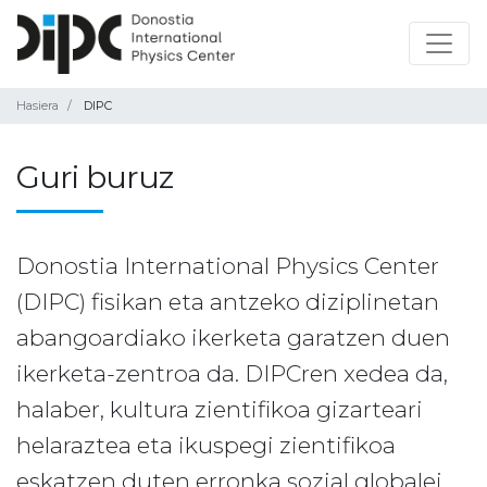
Hasiera
DIPC
Guri buruz
Donostia International Physics Center
(DIPC) fisikan eta antzeko diziplinetan
abangoardiako ikerketa garatzen duen
ikerketa-zentroa da. DIPCren xedea da,
halaber, kultura zientifikoa gizarteari
helaraztea eta ikuspegi zientifikoa
eskatzen duten erronka sozial globalei