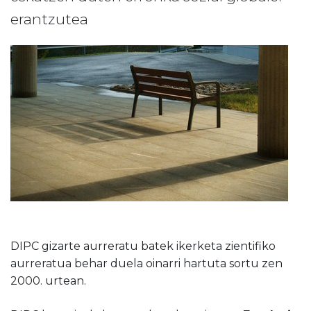
erantzutea
DIPC gizarte aurreratu batek ikerketa zientifiko
aurreratua behar duela oinarri hartuta sortu zen
2000. urtean.