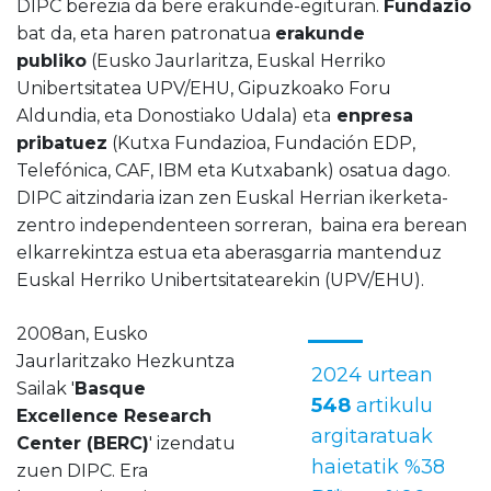
DIPC berezia da bere erakunde-egituran.
Fundazio
bat da, eta haren patronatua
erakunde
publiko
(Eusko Jaurlaritza, Euskal Herriko
Unibertsitatea UPV/EHU, Gipuzkoako Foru
Aldundia, eta Donostiako Udala) eta
enpresa
pribatuez
(Kutxa Fundazioa, Fundación EDP,
Telefónica, CAF, IBM eta Kutxabank) osatua dago.
DIPC aitzindaria izan zen Euskal Herrian ikerketa-
zentro independenteen sorreran, baina era berean
elkarrekintza estua eta aberasgarria mantenduz
Euskal Herriko Unibertsitatearekin (UPV/EHU).
2008an, Eusko
Jaurlaritzako Hezkuntza
2024 urtean
Sailak '
Basque
548
artikulu
Excellence Research
argitaratuak
Center (BERC)
' izendatu
haietatik %38
zuen DIPC. Era