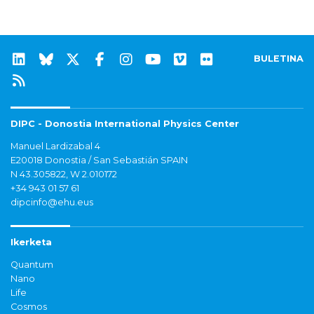
BULETINA
DIPC - Donostia International Physics Center
Manuel Lardizabal 4
E20018 Donostia / San Sebastián SPAIN
N 43.305822, W 2.010172
+34 943 01 57 61
dipcinfo@ehu.eus
Ikerketa
Quantum
Nano
Life
Cosmos