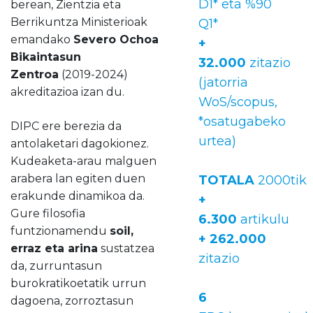
D1* eta %90
berean, Zientzia eta
Berrikuntza Ministerioak
Q1*
emandako
Severo Ochoa
+
Bikaintasun
32.000
zitazio
Zentroa
(2019-2024)
(jatorria
akreditazioa izan du.
WoS/scopus,
*osatugabeko
DIPC ere berezia da
urtea)
antolaketari dagokionez.
Kudeaketa-arau malguen
arabera lan egiten duen
TOTALA
2000tik
erakunde dinamikoa da.
+
Gure filosofia
6.300
artikulu
funtzionamendu
soil,
+ 262.000
erraz eta arina
sustatzea
zitazio
da, zurruntasun
burokratikoetatik urrun
6
dagoena, zorroztasun