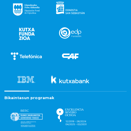
Bikaintasun programak