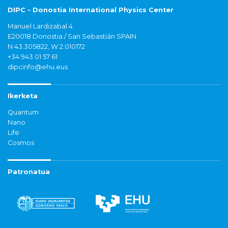
DIPC - Donostia International Physics Center
Manuel Lardizabal 4
E20018 Donostia / San Sebastián SPAIN
N 43.305822, W 2.010172
+34 943 01 57 61
dipcinfo@ehu.eus
Ikerketa
Quantum
Nano
Life
Cosmos
Patronatua