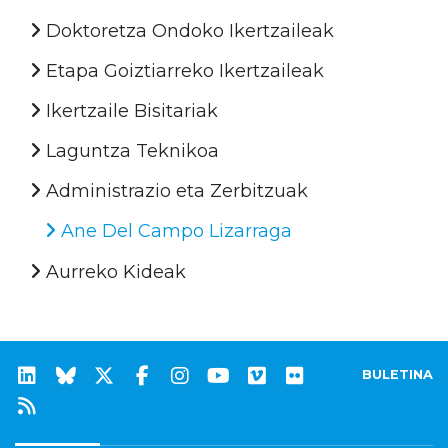
Doktoretza Ondoko Ikertzaileak
Etapa Goiztiarreko Ikertzaileak
Ikertzaile Bisitariak
Laguntza Teknikoa
Administrazio eta Zerbitzuak
Ane Del Campo Lizarraga
Aurreko Kideak
BULETINA