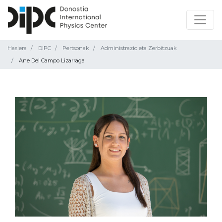
Hasiera
DIPC
Pertsonak
Administrazio eta Zerbitzuak
Ane Del Campo Lizarraga