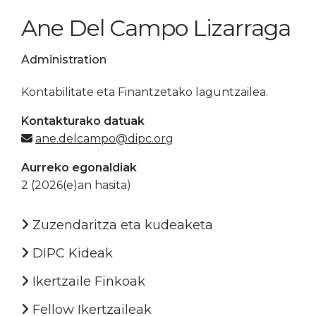
Ane Del Campo Lizarraga
Administration
Kontabilitate eta Finantzetako laguntzailea.
Kontakturako datuak
ane.delcampo@dipc.org
Aurreko egonaldiak
2 (2026(e)an hasita)
Zuzendaritza eta kudeaketa
DIPC Kideak
Ikertzaile Finkoak
Fellow Ikertzaileak