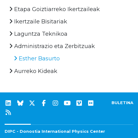
Etapa Goiztiarreko Ikertzaileak
Ikertzaile Bisitariak
Laguntza Teknikoa
Administrazio eta Zerbitzuak
Esther Basurto
Aurreko Kideak
BULETINA
DIPC - Donostia International Physics Center