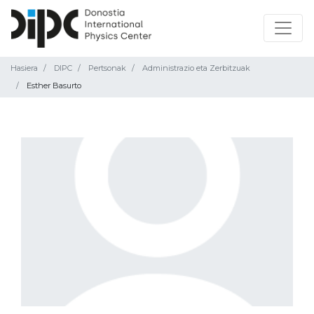
Hasiera
DIPC
Pertsonak
Administrazio eta Zerbitzuak
Esther Basurto