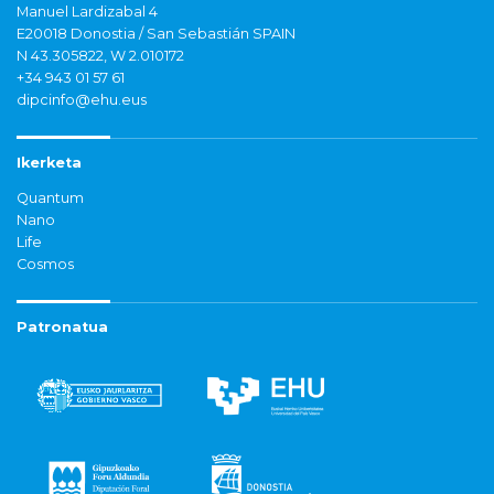
Manuel Lardizabal 4
E20018 Donostia / San Sebastián SPAIN
N 43.305822, W 2.010172
+34 943 01 57 61
dipcinfo@ehu.eus
Ikerketa
Quantum
Nano
Life
Cosmos
Patronatua