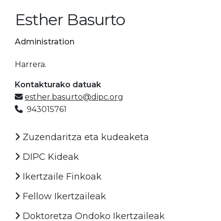
Esther Basurto
Administration
Harrera.
Kontakturako datuak
esther.basurto@dipc.org
943015761
Zuzendaritza eta kudeaketa
DIPC Kideak
Ikertzaile Finkoak
Fellow Ikertzaileak
Doktoretza Ondoko Ikertzaileak