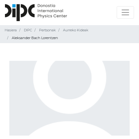
Hasiera
DIPC
Pertsonak
Aurreko Kideak
Aleksander Bach Lorentzen