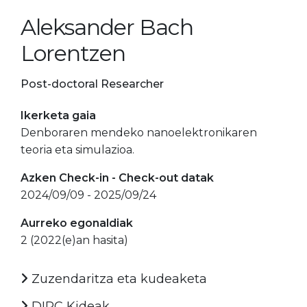
Aleksander Bach
Lorentzen
Post-doctoral Researcher
Ikerketa gaia
Denboraren mendeko nanoelektronikaren
teoria eta simulazioa.
Azken Check-in - Check-out datak
2024/09/09 - 2025/09/24
Aurreko egonaldiak
2 (2022(e)an hasita)
Zuzendaritza eta kudeaketa
DIPC Kideak