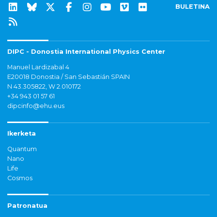
BULETINA
DIPC - Donostia International Physics Center
Manuel Lardizabal 4
E20018 Donostia / San Sebastián SPAIN
N 43.305822, W 2.010172
+34 943 01 57 61
dipcinfo@ehu.eus
Ikerketa
Quantum
Nano
Life
Cosmos
Patronatua