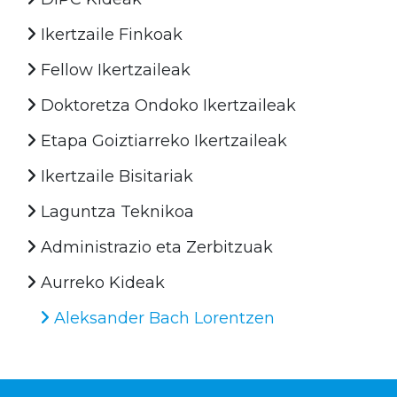
Ikertzaile Finkoak
Fellow Ikertzaileak
Doktoretza Ondoko Ikertzaileak
Etapa Goiztiarreko Ikertzaileak
Ikertzaile Bisitariak
Laguntza Teknikoa
Administrazio eta Zerbitzuak
Aurreko Kideak
Aleksander Bach Lorentzen