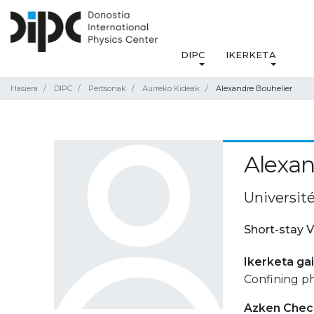
DIPC
IKERKETA
Hasiera
DIPC
Pertsonak
Aurreko Kideak
Alexandre Bouhelier
Alexan
Universit
Short-stay V
Ikerketa ga
Confining p
Azken Check