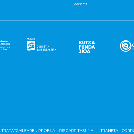
Cosmos
TRATATZAILEAREN PROFILA
IRISGARRITASUNA
INTRANETA
CORP