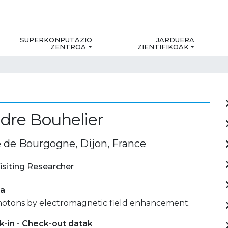
SUPERKONPUTAZIO
JARDUERA
ZENTROA
ZIENTIFIKOAK
dre Bouhelier
é de Bourgogne, Dijon, France
isiting Researcher
ia
hotons by electromagnetic field enhancement.
-in - Check-out datak