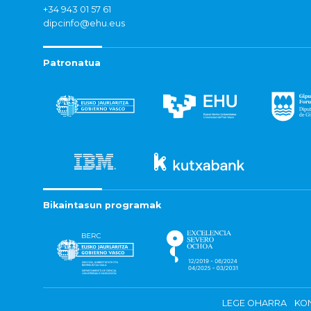
+34 943 01 57 61
dipcinfo@ehu.eus
Patronatua
Bikaintasun programak
LEGE OHARRA
KON