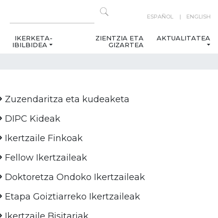
ESPAÑOL
ENGLISH
IKERKETA-
ZIENTZIA ETA
AKTUALITATEA
IBILBIDEA
GIZARTEA
Zuzendaritza eta kudeaketa
DIPC Kideak
Ikertzaile Finkoak
Fellow Ikertzaileak
Doktoretza Ondoko Ikertzaileak
Etapa Goiztiarreko Ikertzaileak
Ikertzaile Bisitariak