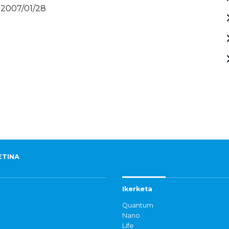
 2007/01/28
ETINA
Ikerketa
Quantum
Nano
Life