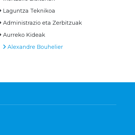
Laguntza Teknikoa
Administrazio eta Zerbitzuak
Aurreko Kideak
Alexandre Bouhelier