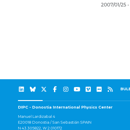
2007/01/25 -
BUL
DIPC - Donostia International Physics Center
Manuel Lardizabal 4
E20018 Donostia / San Sebastián SPAIN
N 43.305822, W 2.010172