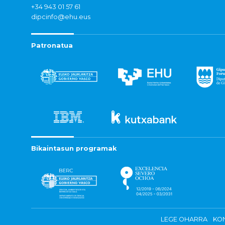
+34 943 01 57 61
dipcinfo@ehu.eus
Patronatua
Bikaintasun programak
LEGE OHARRA
KON