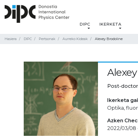
DIPC
IKERKETA
Hasiera
DIPC
Pertsonak
Aurreko Kideak
Alexey Brodoline
Alexey
Post-doctor
Ikerketa ga
Optika, fluo
Azken Check
2022/03/08 