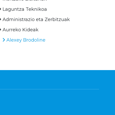
Laguntza Teknikoa
Administrazio eta Zerbitzuak
Aurreko Kideak
Alexey Brodoline