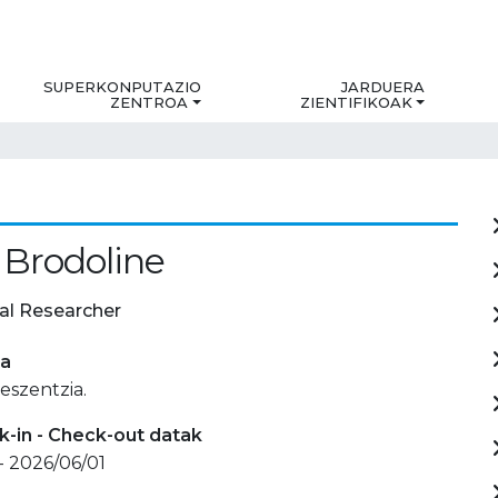
SUPERKONPUTAZIO
JARDUERA
ZENTROA
ZIENTIFIKOAK
 Brodoline
al Researcher
ia
reszentzia.
-in - Check-out datak
- 2026/06/01