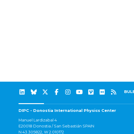
BUL
DIPC - Donostia International Physics Center
Manuel Lardizabal 4
E20018 Donostia / San Sebastián SPAIN
N 43.305822, W 2.010172