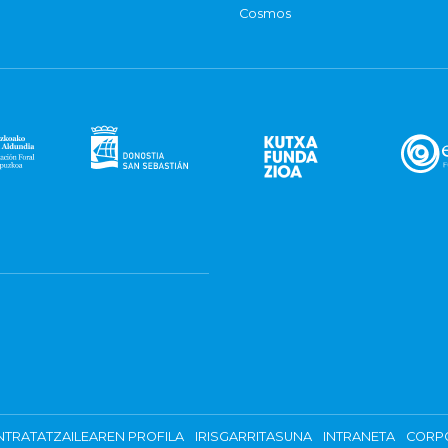
Cosmos
TRATATZAILEAREN PROFILA
IRISGARRITASUNA
INTRANETA
CORP