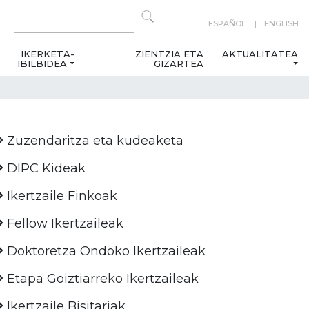
ESPAÑOL
ENGLISH
IKERKETA-
ZIENTZIA ETA
AKTUALITATEA
IBILBIDEA
GIZARTEA
Zuzendaritza eta kudeaketa
DIPC Kideak
Ikertzaile Finkoak
Fellow Ikertzaileak
Doktoretza Ondoko Ikertzaileak
Etapa Goiztiarreko Ikertzaileak
Ikertzaile Bisitariak