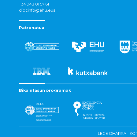
+34 943 01 57 61
dipcinfo@ehu.eus
Patronatua
Bikaintasun programak
LEGE OHARRA
KON