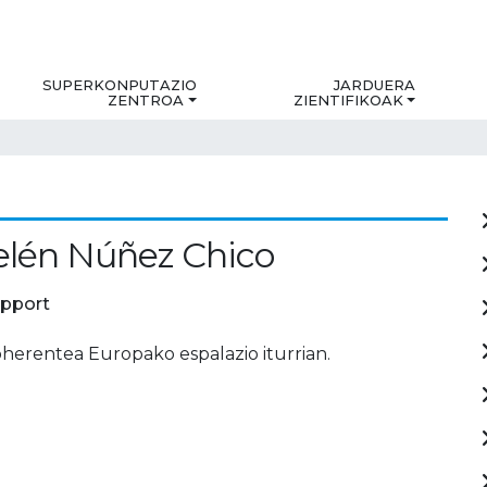
SUPERKONPUTAZIO
JARDUERA
ZENTROA
ZIENTIFIKOAK
elén Núñez Chico
upport
oherentea Europako espalazio iturrian.