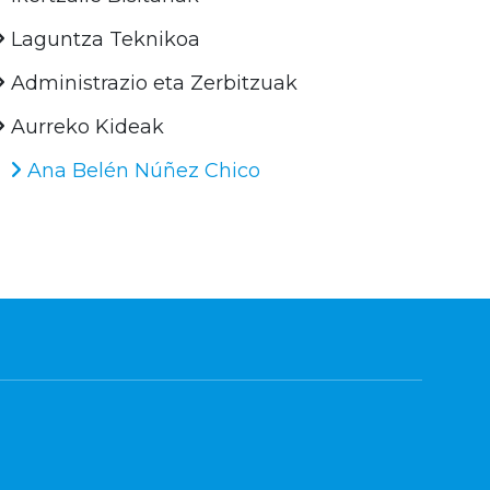
Laguntza Teknikoa
Administrazio eta Zerbitzuak
Aurreko Kideak
Ana Belén Núñez Chico