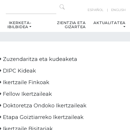
ESPAÑOL
ENGLISH
IKERKETA-
ZIENTZIA ETA
AKTUALITATEA
IBILBIDEA
GIZARTEA
Zuzendaritza eta kudeaketa
DIPC Kideak
Ikertzaile Finkoak
Fellow Ikertzaileak
Doktoretza Ondoko Ikertzaileak
Etapa Goiztiarreko Ikertzaileak
Ikertzaile Bisitariak