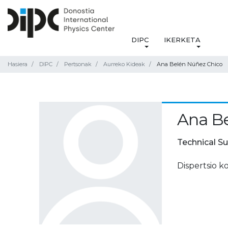
DIPC
IKERKETA
Hasiera
DIPC
Pertsonak
Aurreko Kideak
Ana Belén Núñez Chico
Ana B
Technical S
Dispertsio k