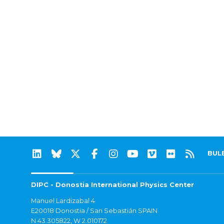
BUL
DIPC - Donostia International Physics Center
Manuel Lardizabal 4
E20018 Donostia / San Sebastián SPAIN
N 43.305822, W 2.010172