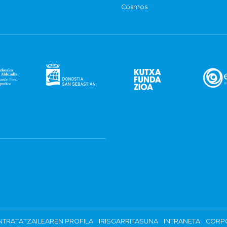
Cosmos
TRATATZAILEAREN PROFILA
IRISGARRITASUNA
INTRANETA
CORP