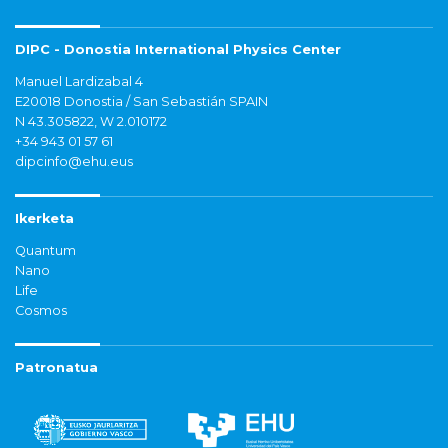
DIPC - Donostia International Physics Center
Manuel Lardizabal 4
E20018 Donostia / San Sebastián SPAIN
N 43.305822, W 2.010172
+34 943 01 57 61
dipcinfo@ehu.eus
Ikerketa
Quantum
Nano
Life
Cosmos
Patronatua