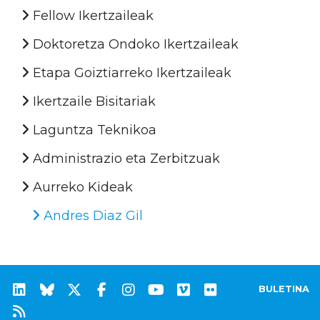
Fellow Ikertzaileak
Doktoretza Ondoko Ikertzaileak
Etapa Goiztiarreko Ikertzaileak
Ikertzaile Bisitariak
Laguntza Teknikoa
Administrazio eta Zerbitzuak
Aurreko Kideak
Andres Diaz Gil
BULETINA