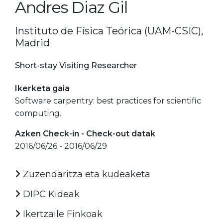
Andres Diaz Gil
Instituto de Física Teórica (UAM-CSIC),
Madrid
Short-stay Visiting Researcher
Ikerketa gaia
Software carpentry: best practices for scientific
computing.
Azken Check-in - Check-out datak
2016/06/26 - 2016/06/29
Zuzendaritza eta kudeaketa
DIPC Kideak
Ikertzaile Finkoak