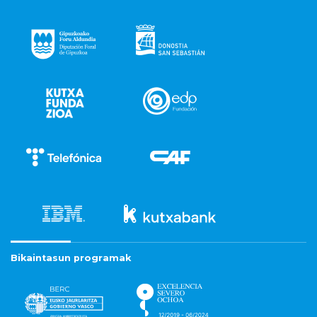
Bikaintasun programak