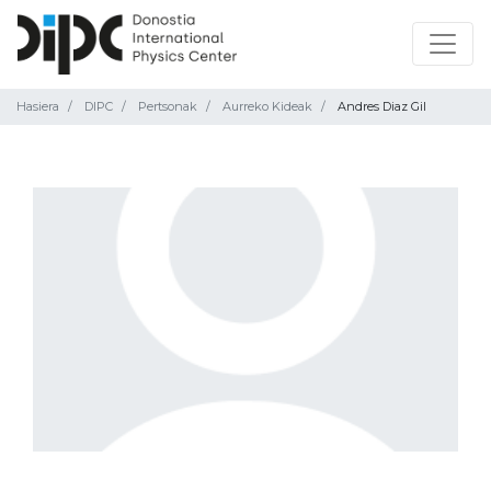
Hasiera
DIPC
Pertsonak
Aurreko Kideak
Andres Diaz Gil