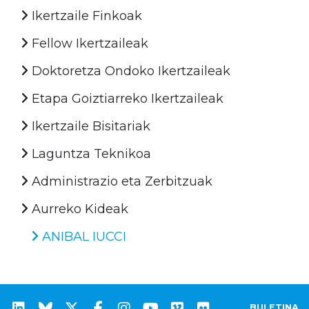
Ikertzaile Finkoak
Fellow Ikertzaileak
Doktoretza Ondoko Ikertzaileak
Etapa Goiztiarreko Ikertzaileak
Ikertzaile Bisitariak
Laguntza Teknikoa
Administrazio eta Zerbitzuak
Aurreko Kideak
ANIBAL IUCCI
BULETINA