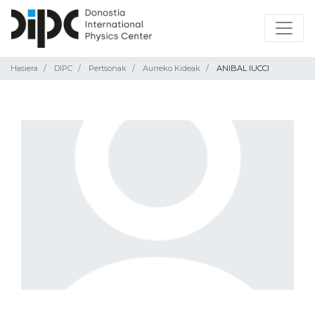
Hasiera
DIPC
Pertsonak
Aurreko Kideak
ANIBAL IUCCI