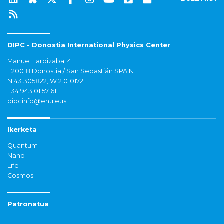
DIPC - Donostia International Physics Center
Manuel Lardizabal 4
E20018 Donostia / San Sebastián SPAIN
N 43.305822, W 2.010172
+34 943 01 57 61
dipcinfo@ehu.eus
Ikerketa
Quantum
Nano
Life
Cosmos
Patronatua