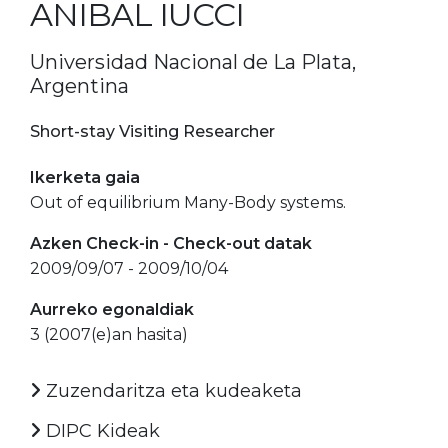
ANIBAL IUCCI
Universidad Nacional de La Plata,
Argentina
Short-stay Visiting Researcher
Ikerketa gaia
Out of equilibrium Many-Body systems.
Azken Check-in - Check-out datak
2009/09/07 - 2009/10/04
Aurreko egonaldiak
3 (2007(e)an hasita)
Zuzendaritza eta kudeaketa
DIPC Kideak