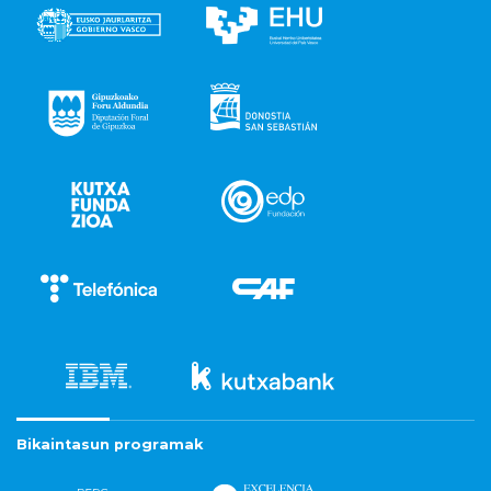
Bikaintasun programak