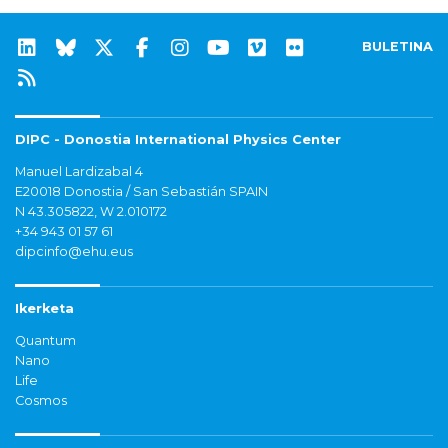
BULETINA
DIPC - Donostia International Physics Center
Manuel Lardizabal 4
E20018 Donostia / San Sebastián SPAIN
N 43.305822, W 2.010172
+34 943 01 57 61
dipcinfo@ehu.eus
Ikerketa
Quantum
Nano
Life
Cosmos