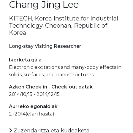
Chang-Jing Lee
KITECH, Korea Institute for Industrial
Technology, Cheonan, Republic of
Korea
Long-stay Visiting Researcher
Ikerketa gaia
Electronic excitations and many-body effects in
solids, surfaces, and nanostructures.
Azken Check-in - Check-out datak
2014/10/15 - 2014/12/15
Aurreko egonaldiak
2 (2014(e)an hasita)
Zuzendaritza eta kudeaketa