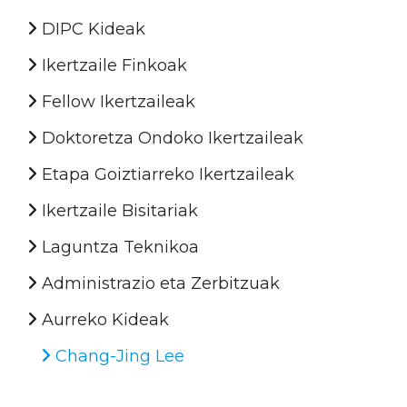
DIPC Kideak
Ikertzaile Finkoak
Fellow Ikertzaileak
Doktoretza Ondoko Ikertzaileak
Etapa Goiztiarreko Ikertzaileak
Ikertzaile Bisitariak
Laguntza Teknikoa
Administrazio eta Zerbitzuak
Aurreko Kideak
Chang-Jing Lee