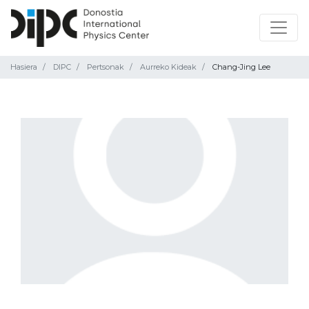
Hasiera
DIPC
Pertsonak
Aurreko Kideak
Chang-Jing Lee