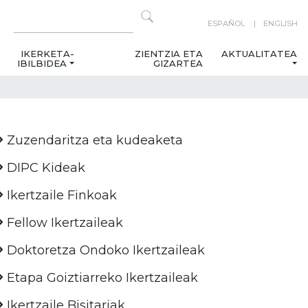
ESPAÑOL
ENGLISH
IKERKETA-
ZIENTZIA ETA
AKTUALITATEA
IBILBIDEA
GIZARTEA
Zuzendaritza eta kudeaketa
DIPC Kideak
Ikertzaile Finkoak
Fellow Ikertzaileak
Doktoretza Ondoko Ikertzaileak
Etapa Goiztiarreko Ikertzaileak
Ikertzaile Bisitariak