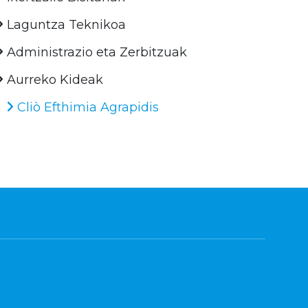
Laguntza Teknikoa
Administrazio eta Zerbitzuak
Aurreko Kideak
Cliò Efthimia Agrapidis