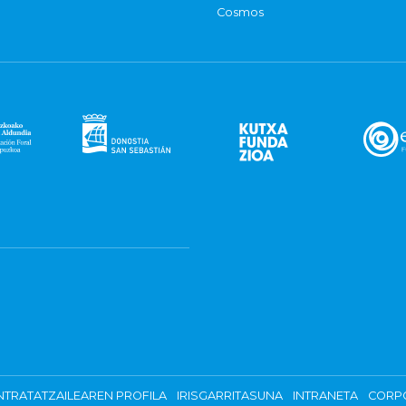
Cosmos
TRATATZAILEAREN PROFILA
IRISGARRITASUNA
INTRANETA
CORP