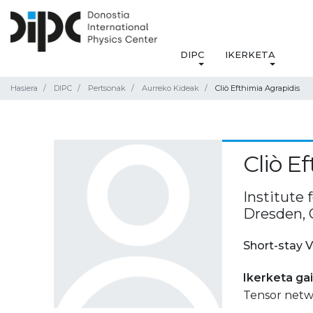
DIPC
IKERKETA
Hasiera
DIPC
Pertsonak
Aurreko Kideak
Cliò Efthimia Agrapidis
Cliò E
Institute 
Dresden,
Short-stay V
Ikerketa ga
Tensor net