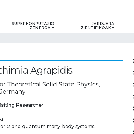
SUPERKONPUTAZIO
JARDUERA
ZENTROA
ZIENTIFIKOAK
fthimia Agrapidis
for Theoretical Solid State Physics,
 Germany
isiting Researcher
ia
works and quantum many-body systems.