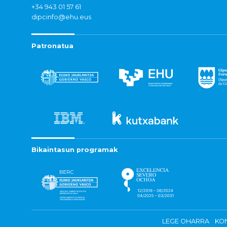
+34 943 01 57 61
dipcinfo@ehu.eus
Patronatua
Bikaintasun programak
LEGE OHARRA
KON