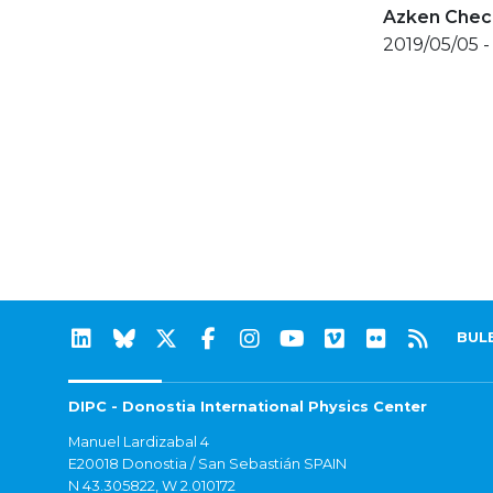
Azken Check
2019/05/05 -
BUL
DIPC - Donostia International Physics Center
Manuel Lardizabal 4
E20018 Donostia / San Sebastián SPAIN
N 43.305822, W 2.010172