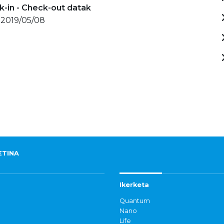
-in - Check-out datak
 2019/05/08
ETINA
Ikerketa
Quantum
Nano
Life