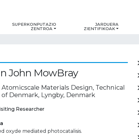
SUPERKONPUTAZIO
JARDUERA
ZENTROA
ZIENTIFIKOAK
n John MowBray
r Atomicscale Materials Design, Technical
y of Denmark, Lyngby, Denmark
isiting Researcher
ia
d oxyde mediated photocatalisis.