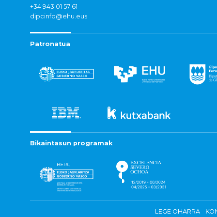
+34 943 01 57 61
dipcinfo@ehu.eus
Patronatua
Bikaintasun programak
LEGE OHARRA
KON