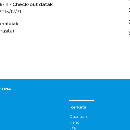
-in - Check-out datak
2015/12/31
onaldiak
hasita)
ETINA
Ikerketa
Quantum
Nano
Life