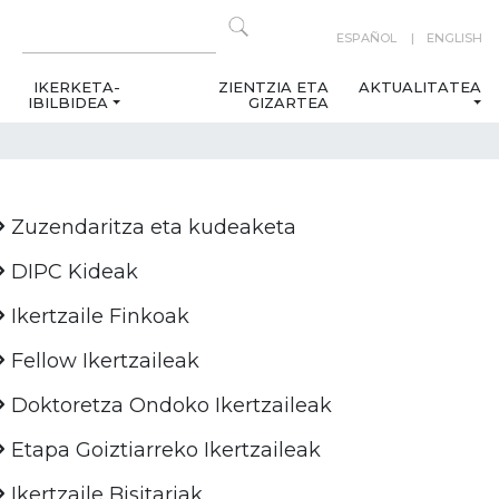
ESPAÑOL
ENGLISH
IKERKETA-
ZIENTZIA ETA
AKTUALITATEA
IBILBIDEA
GIZARTEA
Zuzendaritza eta kudeaketa
DIPC Kideak
Ikertzaile Finkoak
Fellow Ikertzaileak
Doktoretza Ondoko Ikertzaileak
Etapa Goiztiarreko Ikertzaileak
Ikertzaile Bisitariak