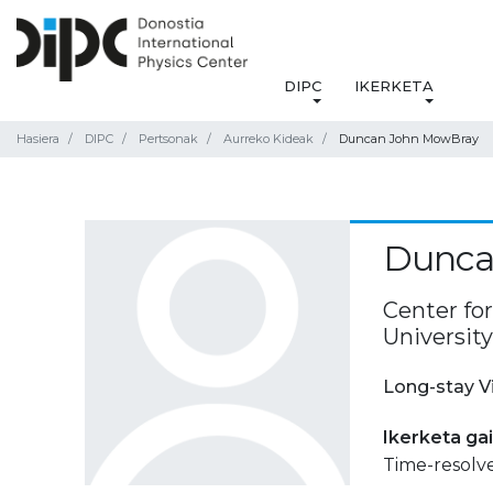
DIPC
IKERKETA
Hasiera
DIPC
Pertsonak
Aurreko Kideak
Duncan John MowBray
Dunca
Center fo
Universit
Long-stay V
Ikerketa ga
Time-resolve