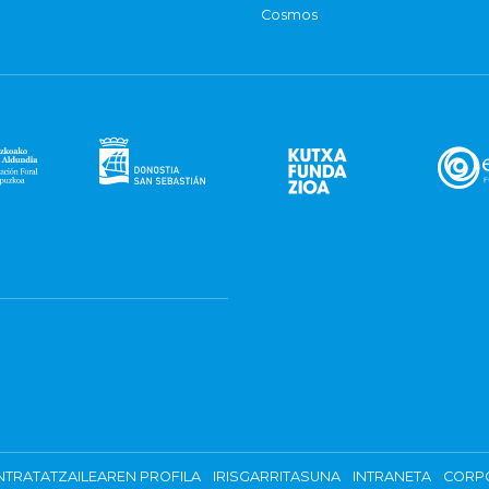
Cosmos
TRATATZAILEAREN PROFILA
IRISGARRITASUNA
INTRANETA
CORP