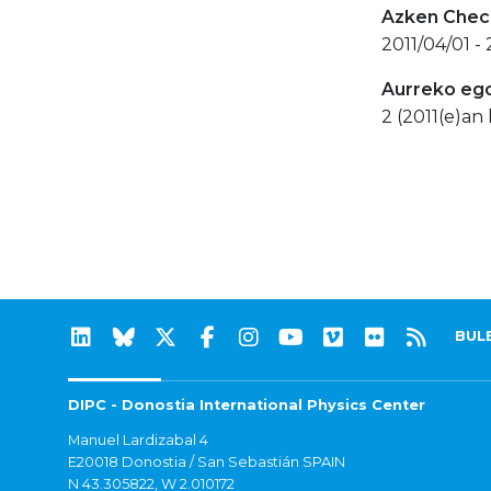
Azken Check
2011/04/01 - 
Aurreko eg
2 (2011(e)an 
BUL
DIPC - Donostia International Physics Center
Manuel Lardizabal 4
E20018 Donostia / San Sebastián SPAIN
N 43.305822, W 2.010172