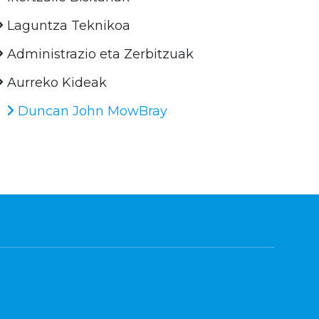
Laguntza Teknikoa
Administrazio eta Zerbitzuak
Aurreko Kideak
Duncan John MowBray