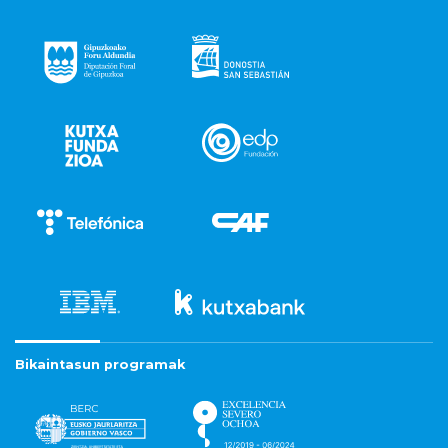
Bikaintasun programak