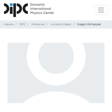
Hasiera
DIPC
Pertsonak
Aurreko Kideak
Gregor Michalicek