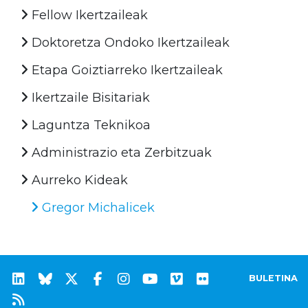
Fellow Ikertzaileak
Doktoretza Ondoko Ikertzaileak
Etapa Goiztiarreko Ikertzaileak
Ikertzaile Bisitariak
Laguntza Teknikoa
Administrazio eta Zerbitzuak
Aurreko Kideak
Gregor Michalicek
BULETINA