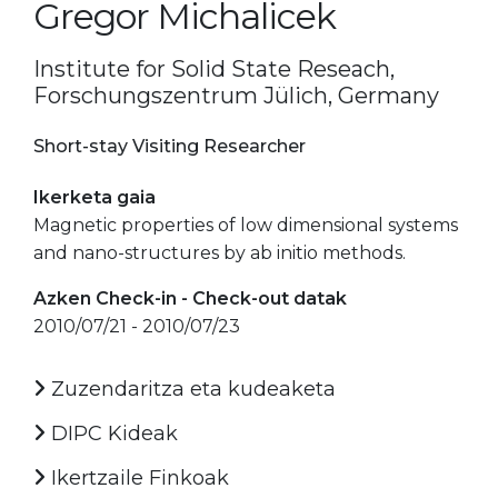
Gregor Michalicek
Institute for Solid State Reseach,
Forschungszentrum Jülich, Germany
Short-stay Visiting Researcher
Ikerketa gaia
Magnetic properties of low dimensional systems
and nano-structures by ab initio methods.
Azken Check-in - Check-out datak
2010/07/21 - 2010/07/23
Zuzendaritza eta kudeaketa
DIPC Kideak
Ikertzaile Finkoak