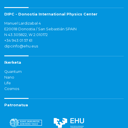
DIPC - Donostia International Physics Center
Manuel Lardizabal 4
E20018 Donostia / San Sebastián SPAIN
N 43.305822, W 2.010172
+34 943 01 57 61
dipcinfo@ehu.eus
Ikerketa
Quantum
Nano
Life
Cosmos
Patronatua