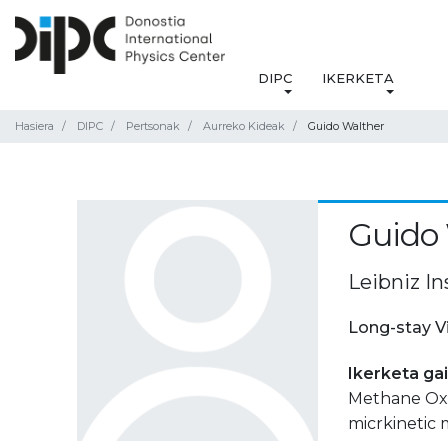
DIPC
IKERKETA
Hasiera
DIPC
Pertsonak
Aurreko Kideak
Guido Walther
Guido
Leibniz In
Long-stay V
Ikerketa ga
Methane Oxi
micrkinetic 