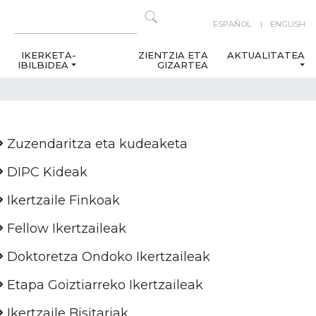
ESPAÑOL
ENGLISH
IKERKETA-
ZIENTZIA ETA
AKTUALITATEA
IBILBIDEA
GIZARTEA
Zuzendaritza eta kudeaketa
DIPC Kideak
Ikertzaile Finkoak
Fellow Ikertzaileak
Doktoretza Ondoko Ikertzaileak
Etapa Goiztiarreko Ikertzaileak
Ikertzaile Bisitariak