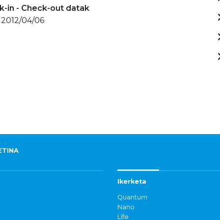
-in - Check-out datak
 2012/04/06
ETINA
Ikerketa
Quantum
Nano
Life