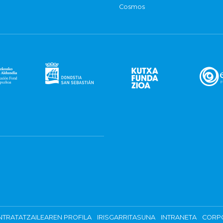
Cosmos
TRATATZAILEAREN PROFILA
IRISGARRITASUNA
INTRANETA
CORP