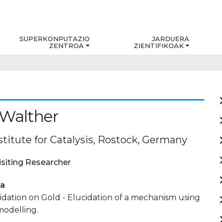
SUPERKONPUTAZIO
JARDUERA
ZENTROA
ZIENTIFIKOAK
 Walther
stitute for Catalysis, Rostock, Germany
isiting Researcher
ia
dation on Gold - Elucidation of a mechanism using
modelling.