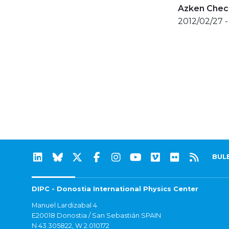
Azken Check
2012/02/27 -
BUL
DIPC - Donostia International Physics Center
Manuel Lardizabal 4
E20018 Donostia / San Sebastián SPAIN
N 43.305822, W 2.010172