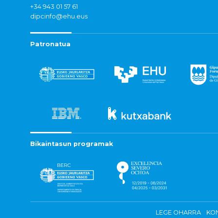
+34 943 01 57 61
dipcinfo@ehu.eus
Patronatua
Bikaintasun programak
LEGE OHARRA
KON