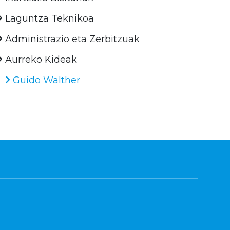
Laguntza Teknikoa
Administrazio eta Zerbitzuak
Aurreko Kideak
Guido Walther