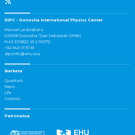
DIPC - Donostia International Physics Center
Manuel Lardizabal 4
E20018 Donostia / San Sebastián SPAIN
N 43.305822, W 2.010172
+34 943 01 57 61
dipcinfo@ehu.eus
Ikerketa
Quantum
Nano
Life
Cosmos
Patronatua