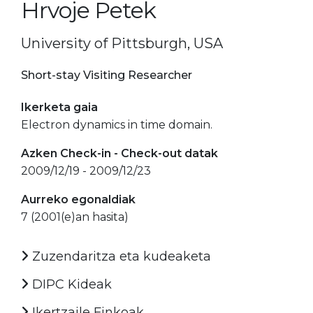
Hrvoje Petek
University of Pittsburgh, USA
Short-stay Visiting Researcher
Ikerketa gaia
Electron dynamics in time domain.
Azken Check-in - Check-out datak
2009/12/19 - 2009/12/23
Aurreko egonaldiak
7 (2001(e)an hasita)
Zuzendaritza eta kudeaketa
DIPC Kideak
Ikertzaile Finkoak