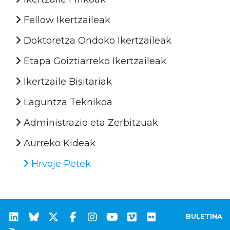
Fellow Ikertzaileak
Doktoretza Ondoko Ikertzaileak
Etapa Goiztiarreko Ikertzaileak
Ikertzaile Bisitariak
Laguntza Teknikoa
Administrazio eta Zerbitzuak
Aurreko Kideak
Hrvoje Petek
BULETINA