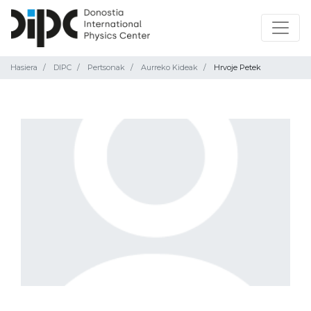
Hasiera
DIPC
Pertsonak
Aurreko Kideak
Hrvoje Petek