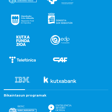
Bikaintasun programak