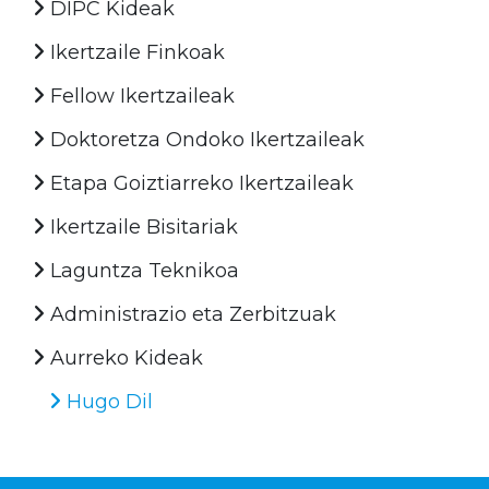
DIPC Kideak
Ikertzaile Finkoak
Fellow Ikertzaileak
Doktoretza Ondoko Ikertzaileak
Etapa Goiztiarreko Ikertzaileak
Ikertzaile Bisitariak
Laguntza Teknikoa
Administrazio eta Zerbitzuak
Aurreko Kideak
Hugo Dil