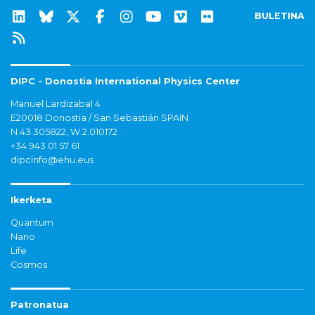
BULETINA
DIPC - Donostia International Physics Center
Manuel Lardizabal 4
E20018 Donostia / San Sebastián SPAIN
N 43.305822, W 2.010172
+34 943 01 57 61
dipcinfo@ehu.eus
Ikerketa
Quantum
Nano
Life
Cosmos
Patronatua