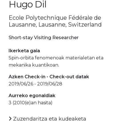
Hugo Dil
Ecole Polytechnique Fédérale de
Lausanne, Lausanne, Switzerland
Short-stay Visiting Researcher
Ikerketa gaia
Spin-orbita fenomenoak materialetan eta
mekanika kuantikoan.
Azken Check-in - Check-out datak
2019/06/26 - 2019/06/28
Aurreko egonaldiak
3 (2010(e)an hasita)
Zuzendaritza eta kudeaketa