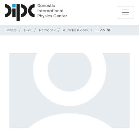
Hasiera
DIPC
Pertsonak
Aurreko Kideak
Hugo Dil