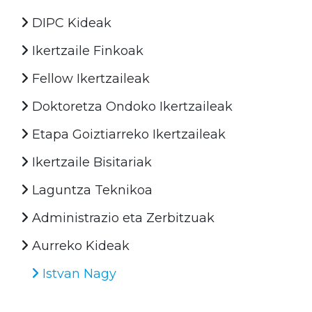
DIPC Kideak
Ikertzaile Finkoak
Fellow Ikertzaileak
Doktoretza Ondoko Ikertzaileak
Etapa Goiztiarreko Ikertzaileak
Ikertzaile Bisitariak
Laguntza Teknikoa
Administrazio eta Zerbitzuak
Aurreko Kideak
Istvan Nagy