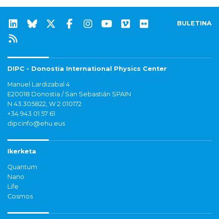
BULETINA
DIPC - Donostia International Physics Center
Manuel Lardizabal 4
E20018 Donostia / San Sebastián SPAIN
N 43.305822, W 2.010172
+34 943 01 57 61
dipcinfo@ehu.eus
Ikerketa
Quantum
Nano
Life
Cosmos