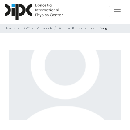
Hasiera
DIPC
Pertsonak
Aurreko Kideak
Istvan Nagy