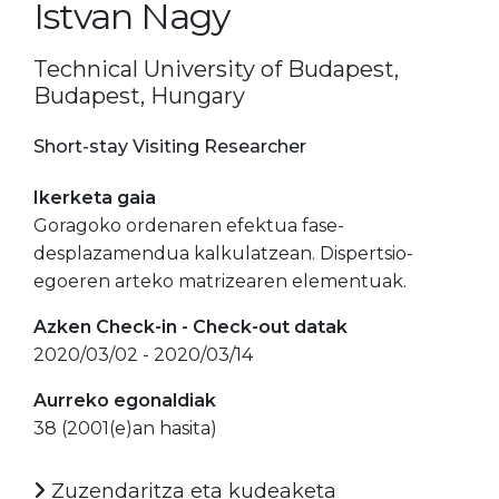
Istvan Nagy
Technical University of Budapest,
Budapest, Hungary
Short-stay Visiting Researcher
Ikerketa gaia
Goragoko ordenaren efektua fase-
desplazamendua kalkulatzean. Dispertsio-
egoeren arteko matrizearen elementuak.
Azken Check-in - Check-out datak
2020/03/02 - 2020/03/14
Aurreko egonaldiak
38 (2001(e)an hasita)
Zuzendaritza eta kudeaketa