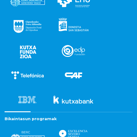
Bikaintasun programak