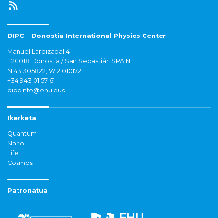
DIPC - Donostia International Physics Center
Manuel Lardizabal 4
E20018 Donostia / San Sebastián SPAIN
N 43.305822, W 2.010172
+34 943 01 57 61
dipcinfo@ehu.eus
Ikerketa
Quantum
Nano
Life
Cosmos
Patronatua