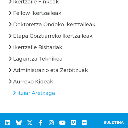
Ikertzaile Finkoak
Fellow Ikertzaileak
Doktoretza Ondoko Ikertzaileak
Etapa Goiztiarreko Ikertzaileak
Ikertzaile Bisitariak
Laguntza Teknikoa
Administrazio eta Zerbitzuak
Aurreko Kideak
Itziar Aretxaga
BULETINA