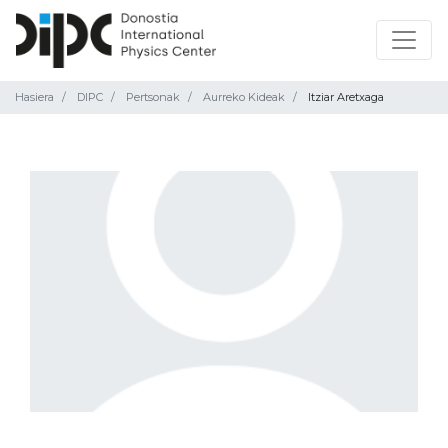
Hasiera
DIPC
Pertsonak
Aurreko Kideak
Itziar Aretxaga