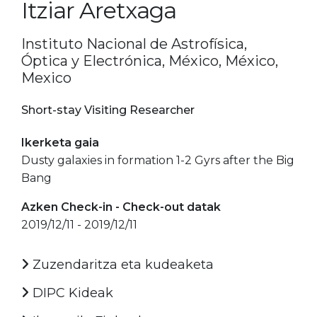
Itziar Aretxaga
Instituto Nacional de Astrofísica,
Óptica y Electrónica, México, México,
Mexico
Short-stay Visiting Researcher
Ikerketa gaia
Dusty galaxies in formation 1-2 Gyrs after the Big
Bang
Azken Check-in - Check-out datak
2019/12/11 - 2019/12/11
Zuzendaritza eta kudeaketa
DIPC Kideak