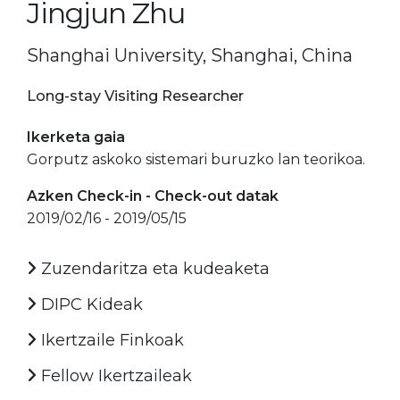
Jingjun Zhu
Shanghai University, Shanghai, China
Long-stay Visiting Researcher
Ikerketa gaia
Gorputz askoko sistemari buruzko lan teorikoa.
Azken Check-in - Check-out datak
2019/02/16 - 2019/05/15
Zuzendaritza eta kudeaketa
DIPC Kideak
Ikertzaile Finkoak
Fellow Ikertzaileak