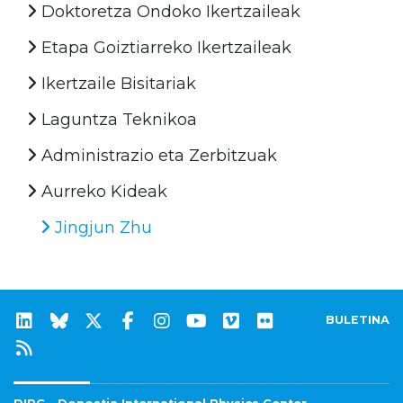
Doktoretza Ondoko Ikertzaileak
Etapa Goiztiarreko Ikertzaileak
Ikertzaile Bisitariak
Laguntza Teknikoa
Administrazio eta Zerbitzuak
Aurreko Kideak
Jingjun Zhu
BULETINA