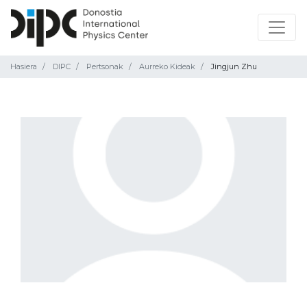
Hasiera
DIPC
Pertsonak
Aurreko Kideak
Jingjun Zhu