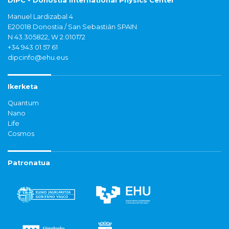
DIPC - Donostia International Physics Center
Manuel Lardizabal 4
E20018 Donostia / San Sebastián SPAIN
N 43.305822, W 2.010172
+34 943 01 57 61
dipcinfo@ehu.eus
Ikerketa
Quantum
Nano
Life
Cosmos
Patronatua