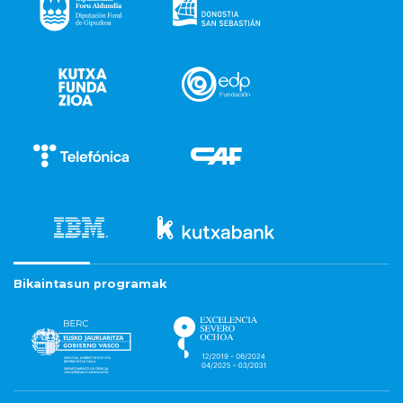
Bikaintasun programak