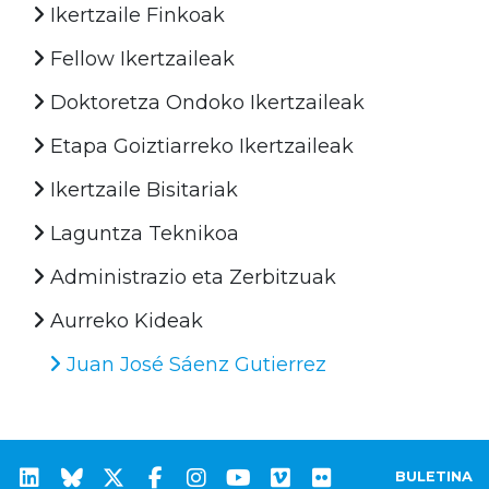
Ikertzaile Finkoak
Fellow Ikertzaileak
Doktoretza Ondoko Ikertzaileak
Etapa Goiztiarreko Ikertzaileak
Ikertzaile Bisitariak
Laguntza Teknikoa
Administrazio eta Zerbitzuak
Aurreko Kideak
Juan José Sáenz Gutierrez
BULETINA