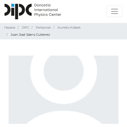
Hasiera
DIPC
Pertsonak
Aurreko Kideak
Juan José Sáenz Gutierrez