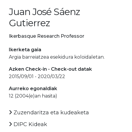
Juan José Sáenz
Gutierrez
Ikerbasque Research Professor
Ikerketa gaia
Argia barreiatzea esekidura koloidaletan.
Azken Check-in - Check-out datak
2015/09/01 - 2020/03/22
Aurreko egonaldiak
12 (2004(e)an hasita)
Zuzendaritza eta kudeaketa
DIPC Kideak