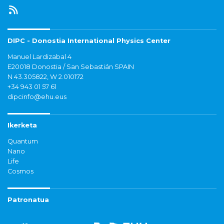
DIPC - Donostia International Physics Center
Manuel Lardizabal 4
E20018 Donostia / San Sebastián SPAIN
N 43.305822, W 2.010172
+34 943 01 57 61
dipcinfo@ehu.eus
Ikerketa
Quantum
Nano
Life
Cosmos
Patronatua