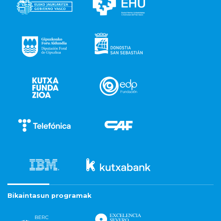
Bikaintasun programak