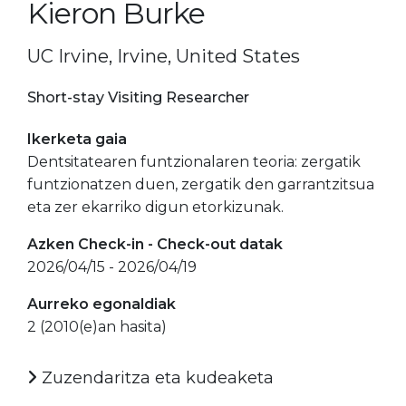
Kieron Burke
UC Irvine, Irvine, United States
Short-stay Visiting Researcher
Ikerketa gaia
Dentsitatearen funtzionalaren teoria: zergatik
funtzionatzen duen, zergatik den garrantzitsua
eta zer ekarriko digun etorkizunak.
Azken Check-in - Check-out datak
2026/04/15 - 2026/04/19
Aurreko egonaldiak
2 (2010(e)an hasita)
Zuzendaritza eta kudeaketa