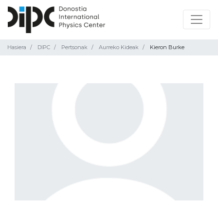
Hasiera
DIPC
Pertsonak
Aurreko Kideak
Kieron Burke