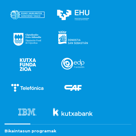
Bikaintasun programak