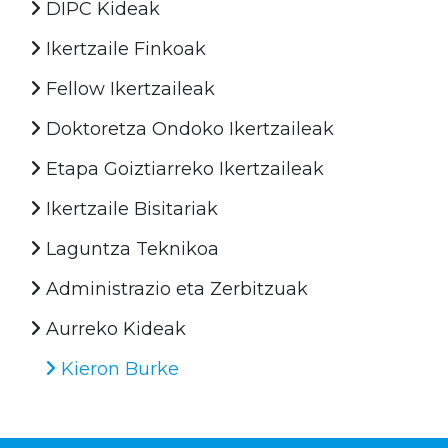
DIPC Kideak
Ikertzaile Finkoak
Fellow Ikertzaileak
Doktoretza Ondoko Ikertzaileak
Etapa Goiztiarreko Ikertzaileak
Ikertzaile Bisitariak
Laguntza Teknikoa
Administrazio eta Zerbitzuak
Aurreko Kideak
Kieron Burke