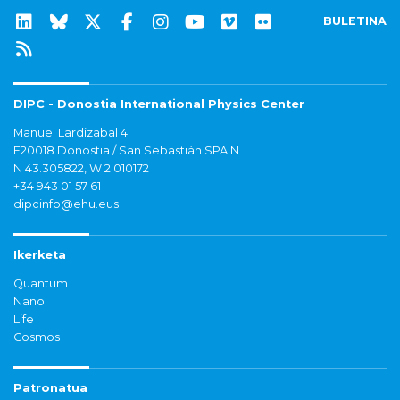
BULETINA
DIPC - Donostia International Physics Center
Manuel Lardizabal 4
E20018 Donostia / San Sebastián SPAIN
N 43.305822, W 2.010172
+34 943 01 57 61
dipcinfo@ehu.eus
Ikerketa
Quantum
Nano
Life
Cosmos
Patronatua