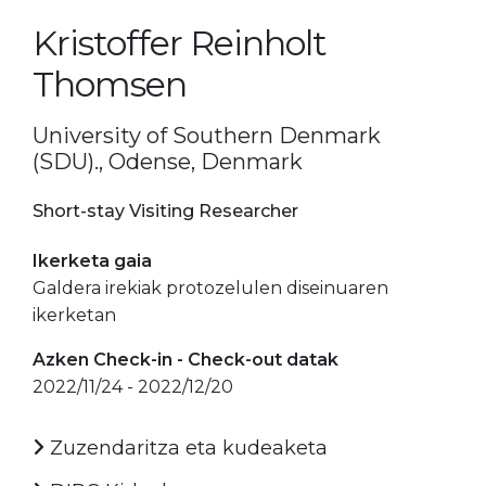
Kristoffer Reinholt
Thomsen
University of Southern Denmark
(SDU)., Odense, Denmark
Short-stay Visiting Researcher
Ikerketa gaia
Galdera irekiak protozelulen diseinuaren
ikerketan
Azken Check-in - Check-out datak
2022/11/24 - 2022/12/20
Zuzendaritza eta kudeaketa