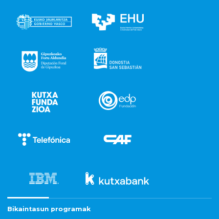
Bikaintasun programak