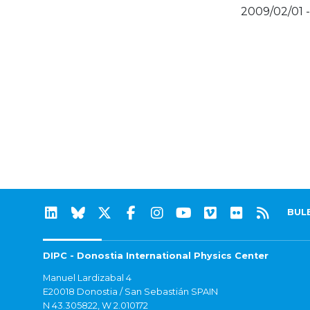
2009/02/01 
BUL
DIPC - Donostia International Physics Center
Manuel Lardizabal 4
E20018 Donostia / San Sebastián SPAIN
N 43.305822, W 2.010172