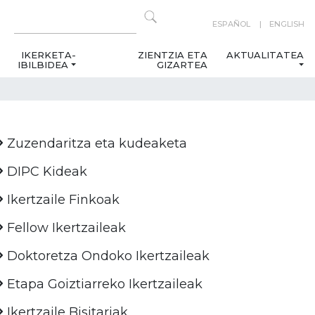
ESPAÑOL
ENGLISH
IKERKETA-
ZIENTZIA ETA
AKTUALITATEA
IBILBIDEA
GIZARTEA
Zuzendaritza eta kudeaketa
DIPC Kideak
Ikertzaile Finkoak
Fellow Ikertzaileak
Doktoretza Ondoko Ikertzaileak
Etapa Goiztiarreko Ikertzaileak
Ikertzaile Bisitariak