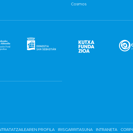
Cosmos
TRATATZAILEAREN PROFILA
IRISGARRITASUNA
INTRANETA
CORP