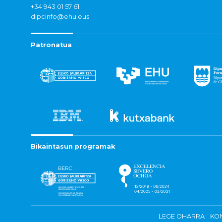
+34 943 01 57 61
dipcinfo@ehu.eus
Patronatua
Bikaintasun programak
LEGE OHARRA
KON