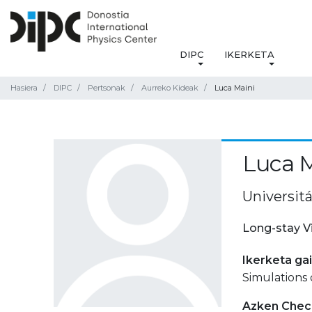
DIPC
IKERKETA
Hasiera
DIPC
Pertsonak
Aurreko Kideak
Luca Maini
Luca M
Universitá
Long-stay V
Ikerketa ga
Simulations 
Azken Check