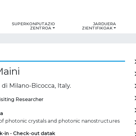
SUPERKONPUTAZIO
JARDUERA
ZENTROA
ZIENTIFIKOAK
aini
 di Milano-Bicocca, Italy.
isiting Researcher
ia
of photonic crystals and photonic nanostructures
-in - Check-out datak