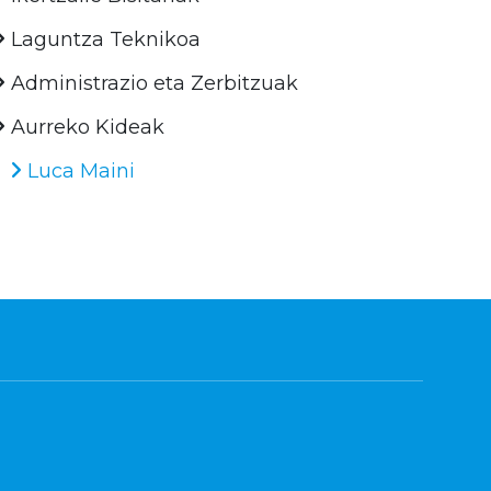
Laguntza Teknikoa
Administrazio eta Zerbitzuak
Aurreko Kideak
Luca Maini