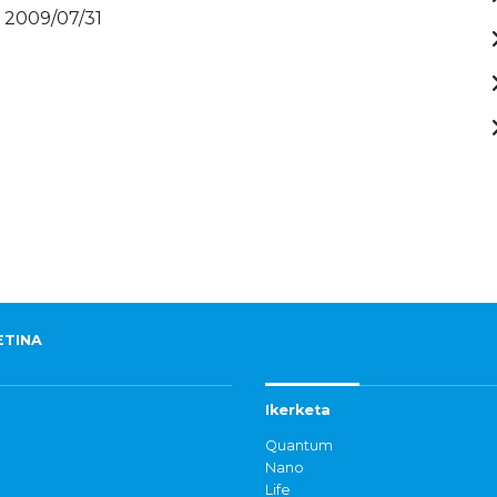
- 2009/07/31
ETINA
Ikerketa
Quantum
Nano
Life