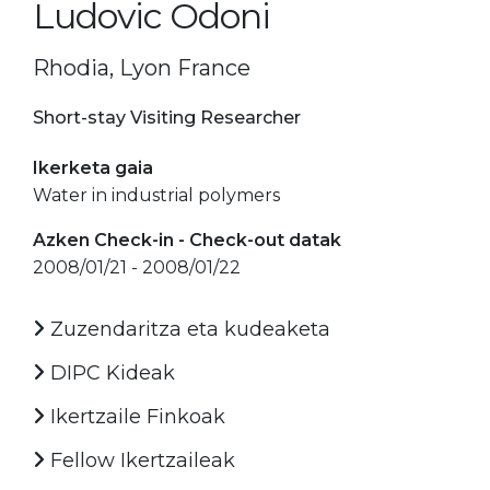
Ludovic Odoni
Rhodia, Lyon France
Short-stay Visiting Researcher
Ikerketa gaia
Water in industrial polymers
Azken Check-in - Check-out datak
2008/01/21 - 2008/01/22
Zuzendaritza eta kudeaketa
DIPC Kideak
Ikertzaile Finkoak
Fellow Ikertzaileak