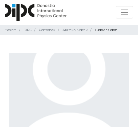
Hasiera
DIPC
Pertsonak
Aurreko Kideak
Ludovic Odoni