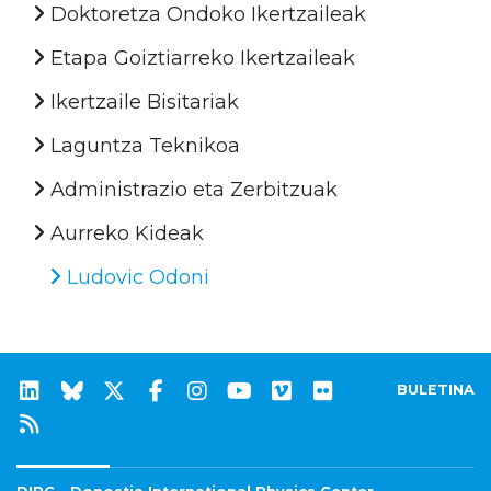
Doktoretza Ondoko Ikertzaileak
Etapa Goiztiarreko Ikertzaileak
Ikertzaile Bisitariak
Laguntza Teknikoa
Administrazio eta Zerbitzuak
Aurreko Kideak
Ludovic Odoni
BULETINA