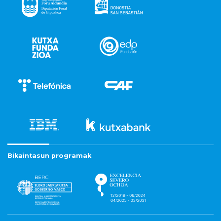
Bikaintasun programak