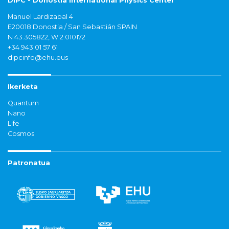
DIPC - Donostia International Physics Center
Manuel Lardizabal 4
E20018 Donostia / San Sebastián SPAIN
N 43.305822, W 2.010172
+34 943 01 57 61
dipcinfo@ehu.eus
Ikerketa
Quantum
Nano
Life
Cosmos
Patronatua