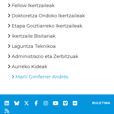
Fellow Ikertzaileak
Doktoretza Ondoko Ikertzaileak
Etapa Goiztiarreko Ikertzaileak
Ikertzaile Bisitariak
Laguntza Teknikoa
Administrazio eta Zerbitzuak
Aurreko Kideak
Martí Gimferrer Andrés
BULETINA