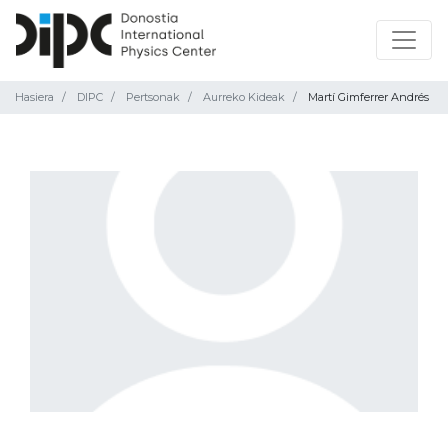
Hasiera
DIPC
Pertsonak
Aurreko Kideak
Martí Gimferrer Andrés