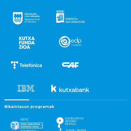
Bikaintasun programak