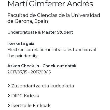
Martí Gimferrer Andrés
Facultad de Ciencias de la Universidad
de Gerona, Spain
Undergratuate & Master Student
Ikerketa gaia
Electron correlation in intracules functions of
the pair density.
Azken Check-in - Check-out datak
2017/07/15 - 2017/09/15
Zuzendaritza eta kudeaketa
DIPC Kideak
Ikertzaile Finkoak