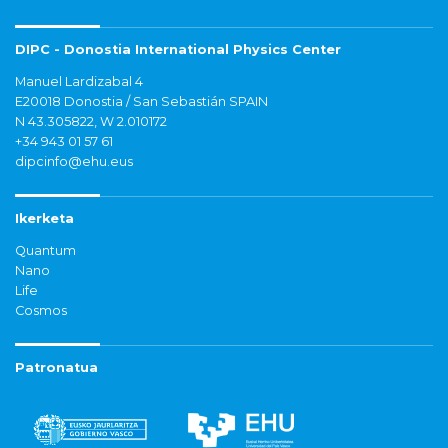
DIPC - Donostia International Physics Center
Manuel Lardizabal 4
E20018 Donostia / San Sebastián SPAIN
N 43.305822, W 2.010172
+34 943 01 57 61
dipcinfo@ehu.eus
Ikerketa
Quantum
Nano
Life
Cosmos
Patronatua