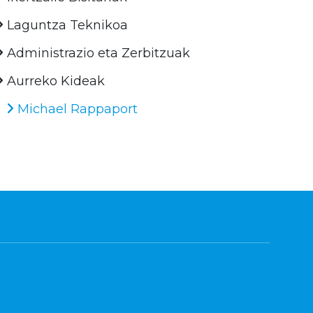
Laguntza Teknikoa
Administrazio eta Zerbitzuak
Aurreko Kideak
Michael Rappaport