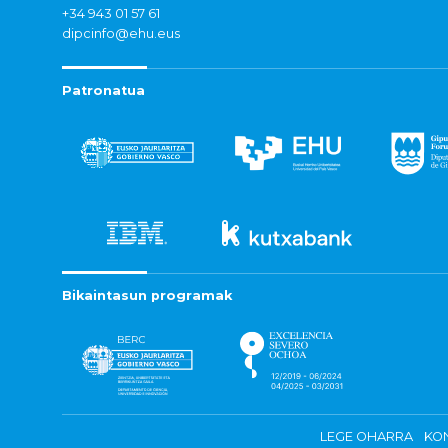
+34 943 01 57 61
dipcinfo@ehu.eus
Patronatua
Bikaintasun programak
LEGE OHARRA
KON