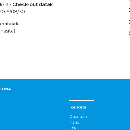
-in - Check-out datak
 2019/08/30
onaldiak
hasita)
ETINA
Ikerketa
Quantum
Nano
Life