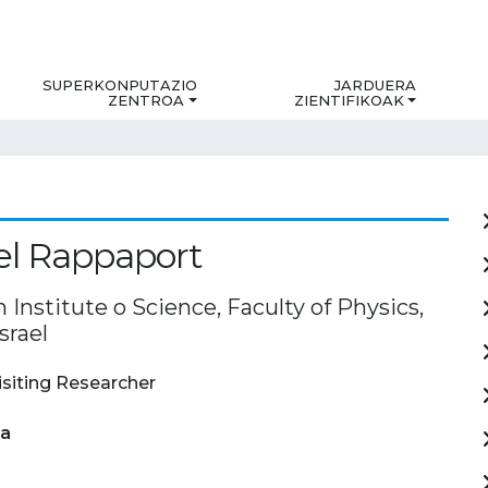
SUPERKONPUTAZIO
JARDUERA
ZENTROA
ZIENTIFIKOAK
el Rappaport
nstitute o Science, Faculty of Physics,
srael
isiting Researcher
ia