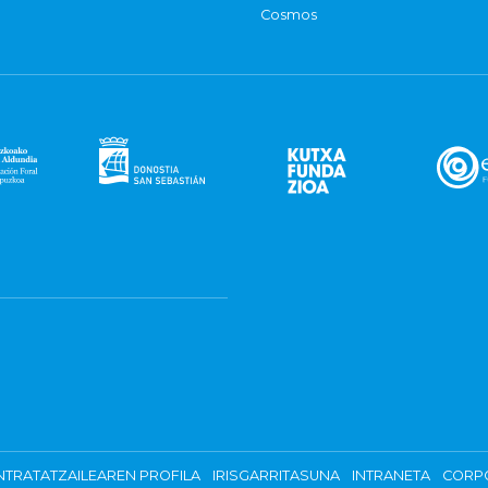
Cosmos
TRATATZAILEAREN PROFILA
IRISGARRITASUNA
INTRANETA
CORP