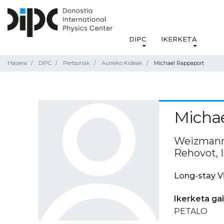
DIPC
IKERKETA
Hasiera
DIPC
Pertsonak
Aurreko Kideak
Michael Rappaport
Micha
Weizmann I
Rehovot, I
Long-stay V
Ikerketa ga
PETALO