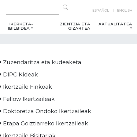
ESPAÑOL
ENGLISH
IKERKETA-
ZIENTZIA ETA
AKTUALITATEA
IBILBIDEA
GIZARTEA
Zuzendaritza eta kudeaketa
DIPC Kideak
Ikertzaile Finkoak
Fellow Ikertzaileak
Doktoretza Ondoko Ikertzaileak
Etapa Goiztiarreko Ikertzaileak
Ikertzaile Bisitariak