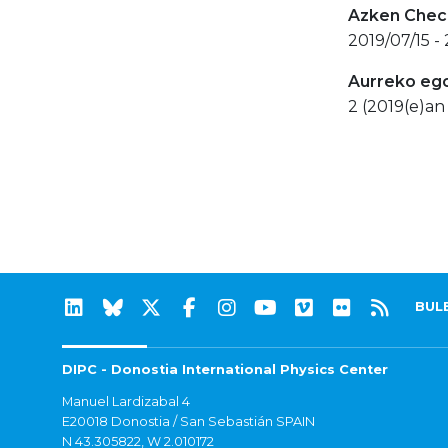
Azken Check
2019/07/15 -
Aurreko eg
2 (2019(e)an 
BUL
DIPC - Donostia International Physics Center
Manuel Lardizabal 4
E20018 Donostia / San Sebastián SPAIN
N 43.305822, W 2.010172