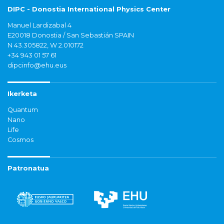
DIPC - Donostia International Physics Center
Manuel Lardizabal 4
E20018 Donostia / San Sebastián SPAIN
N 43.305822, W 2.010172
+34 943 01 57 61
dipcinfo@ehu.eus
Ikerketa
Quantum
Nano
Life
Cosmos
Patronatua