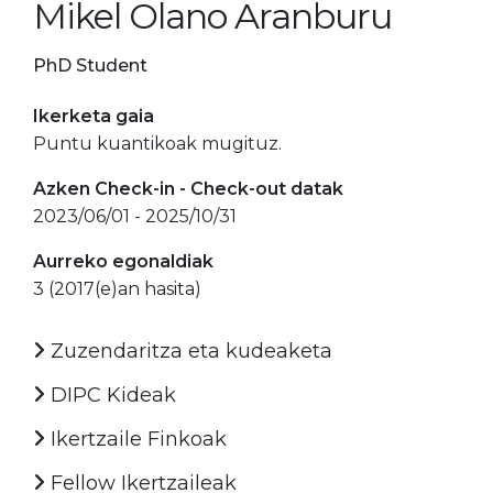
Mikel Olano Aranburu
PhD Student
Ikerketa gaia
Puntu kuantikoak mugituz.
Azken Check-in - Check-out datak
2023/06/01 - 2025/10/31
Aurreko egonaldiak
3 (2017(e)an hasita)
Zuzendaritza eta kudeaketa
DIPC Kideak
Ikertzaile Finkoak
Fellow Ikertzaileak