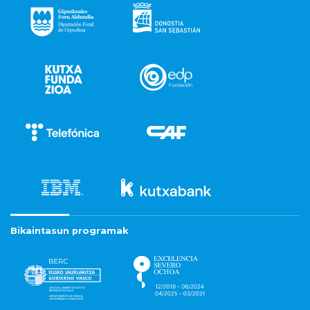
Bikaintasun programak