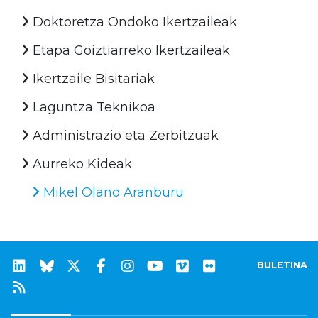
Doktoretza Ondoko Ikertzaileak
Etapa Goiztiarreko Ikertzaileak
Ikertzaile Bisitariak
Laguntza Teknikoa
Administrazio eta Zerbitzuak
Aurreko Kideak
Mikel Olano Aranburu
BULETINA