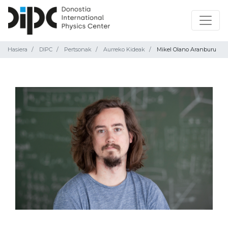
Hasiera
DIPC
Pertsonak
Aurreko Kideak
Mikel Olano Aranburu