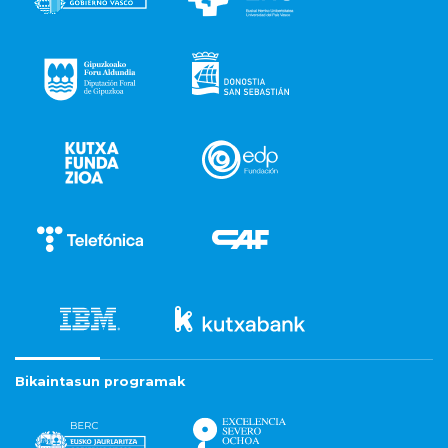
Bikaintasun programak