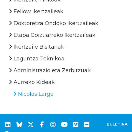
Fellow Ikertzaileak
Doktoretza Ondoko Ikertzaileak
Etapa Goiztiarreko Ikertzaileak
Ikertzaile Bisitariak
Laguntza Teknikoa
Administrazio eta Zerbitzuak
Aurreko Kideak
Nicolas Large
BULETINA