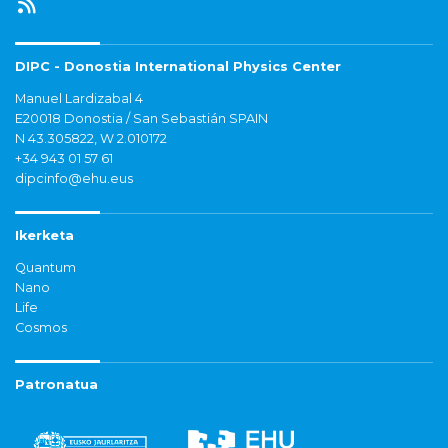
DIPC - Donostia International Physics Center
Manuel Lardizabal 4
E20018 Donostia / San Sebastián SPAIN
N 43.305822, W 2.010172
+34 943 01 57 61
dipcinfo@ehu.eus
Ikerketa
Quantum
Nano
Life
Cosmos
Patronatua