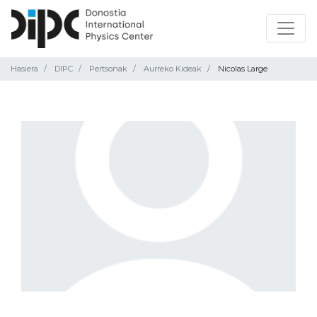
Hasiera
DIPC
Pertsonak
Aurreko Kideak
Nicolas Large