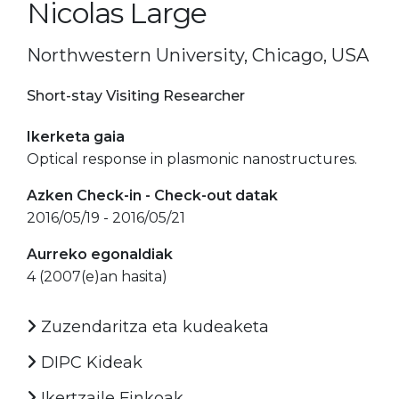
Nicolas Large
Northwestern University, Chicago, USA
Short-stay Visiting Researcher
Ikerketa gaia
Optical response in plasmonic nanostructures.
Azken Check-in - Check-out datak
2016/05/19 - 2016/05/21
Aurreko egonaldiak
4 (2007(e)an hasita)
Zuzendaritza eta kudeaketa
DIPC Kideak
Ikertzaile Finkoak