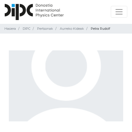
Hasiera
DIPC
Pertsonak
Aurreko Kideak
Petra Rudolf