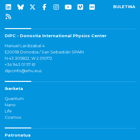
BULETINA
DIPC - Donostia International Physics Center
Manuel Lardizabal 4
E20018 Donostia / San Sebastián SPAIN
N 43.305822, W 2.010172
+34 943 01 57 61
dipcinfo@ehu.eus
Ikerketa
Quantum
Nano
Life
Cosmos
Patronatua