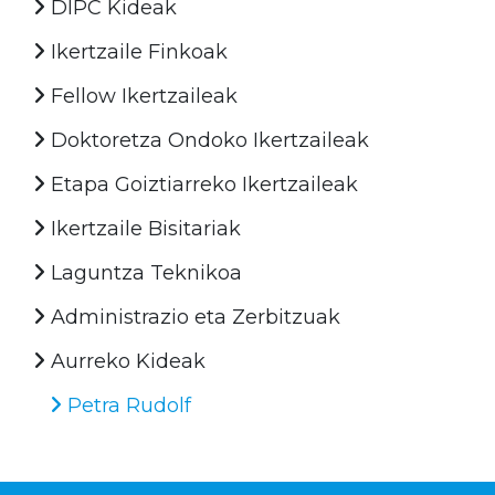
DIPC Kideak
Ikertzaile Finkoak
Fellow Ikertzaileak
Doktoretza Ondoko Ikertzaileak
Etapa Goiztiarreko Ikertzaileak
Ikertzaile Bisitariak
Laguntza Teknikoa
Administrazio eta Zerbitzuak
Aurreko Kideak
Petra Rudolf