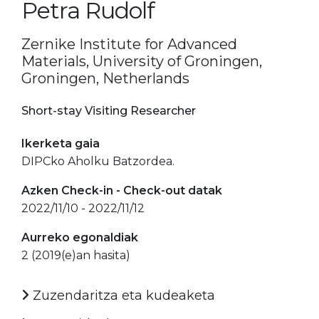
Petra Rudolf
Zernike Institute for Advanced
Materials, University of Groningen,
Groningen, Netherlands
Short-stay Visiting Researcher
Ikerketa gaia
DIPCko Aholku Batzordea.
Azken Check-in - Check-out datak
2022/11/10 - 2022/11/12
Aurreko egonaldiak
2 (2019(e)an hasita)
Zuzendaritza eta kudeaketa