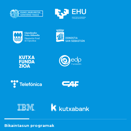
Bikaintasun programak