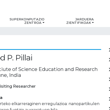
SUPERKONPUTAZIO
JARDUERA
ZENTROA
ZIENTIFIKOAK
 P. Pillai
stiute of Science Education and Research
une, India
isiting Researcher
ia
rteko elkarreraginen erregulazioa: nanopartikulen
aren funtzio aurreratuen bila.