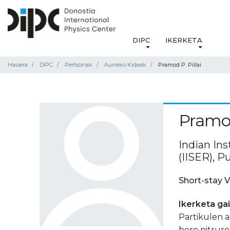
DIPC
IKERKETA
Hasiera
DIPC
Pertsonak
Aurreko Kideak
Pramod P. Pillai
Pramod
Indian In
(IISER), P
Short-stay V
Ikerketa ga
Partikulen a
boro nitruro