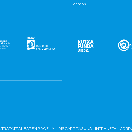
Cosmos
TRATATZAILEAREN PROFILA
IRISGARRITASUNA
INTRANETA
CORP