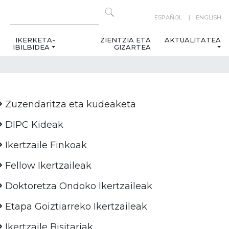
ESPAÑOL
ENGLISH
IKERKETA-
ZIENTZIA ETA
AKTUALITATEA
IBILBIDEA
GIZARTEA
Zuzendaritza eta kudeaketa
DIPC Kideak
Ikertzaile Finkoak
Fellow Ikertzaileak
Doktoretza Ondoko Ikertzaileak
Etapa Goiztiarreko Ikertzaileak
Ikertzaile Bisitariak