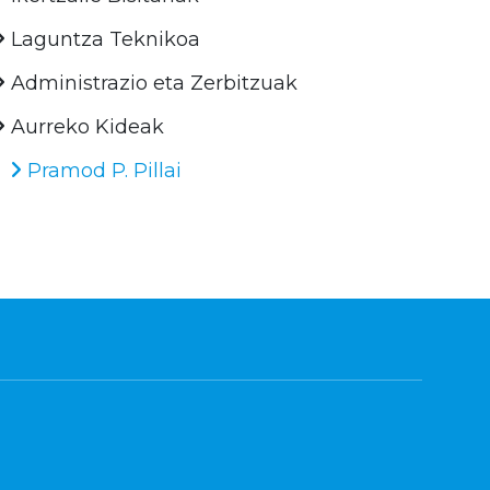
Laguntza Teknikoa
Administrazio eta Zerbitzuak
Aurreko Kideak
Pramod P. Pillai