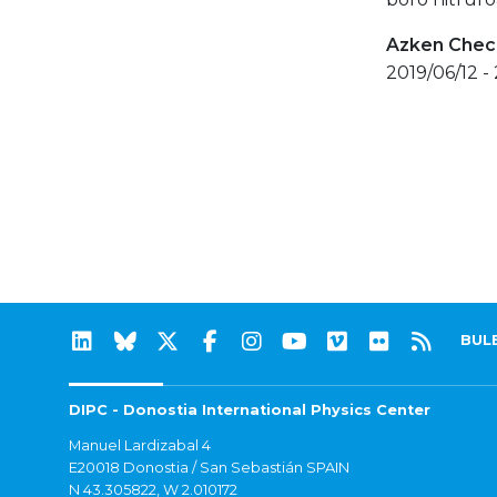
Azken Check
2019/06/12 -
BUL
DIPC - Donostia International Physics Center
Manuel Lardizabal 4
E20018 Donostia / San Sebastián SPAIN
N 43.305822, W 2.010172