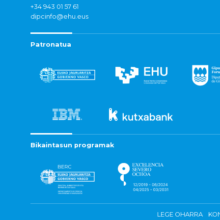
+34 943 01 57 61
dipcinfo@ehu.eus
Patronatua
Bikaintasun programak
LEGE OHARRA
KON