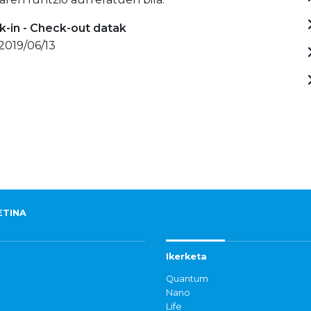
-in - Check-out datak
 2019/06/13
ETINA
Ikerketa
Quantum
Nano
Life