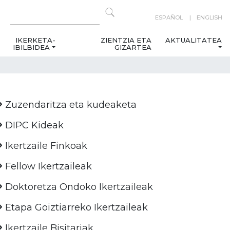
ESPAÑOL
ENGLISH
IKERKETA-
ZIENTZIA ETA
AKTUALITATEA
IBILBIDEA
GIZARTEA
Zuzendaritza eta kudeaketa
DIPC Kideak
Ikertzaile Finkoak
Fellow Ikertzaileak
Doktoretza Ondoko Ikertzaileak
Etapa Goiztiarreko Ikertzaileak
Ikertzaile Bisitariak