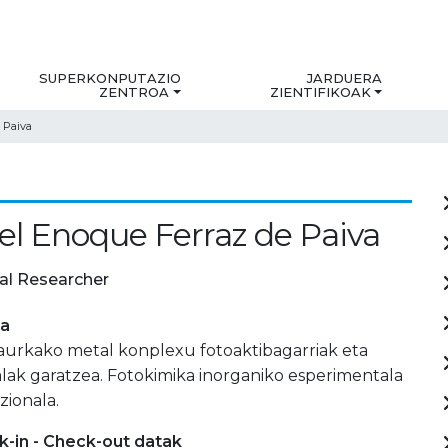
SUPERKONPUTAZIO
JARDUERA
ZENTROA
ZIENTIFIKOAK
 Paiva
l Enoque Ferraz de Paiva
al Researcher
ia
 aurkako metal konplexu fotoaktibagarriak eta
lak garatzea. Fotokimika inorganiko esperimentala
zionala.
-in - Check-out datak