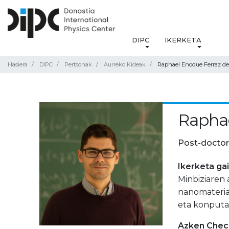
DIPC
IKERKETA
Hasiera
DIPC
Pertsonak
Aurreko Kideak
Raphael Enoque Ferraz de
Raphae
Post-doctor
Ikerketa ga
Minbiziaren
nanomateria
eta konputa
Azken Check