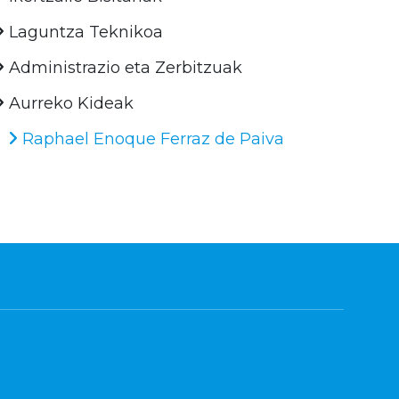
Laguntza Teknikoa
Administrazio eta Zerbitzuak
Aurreko Kideak
Raphael Enoque Ferraz de Paiva