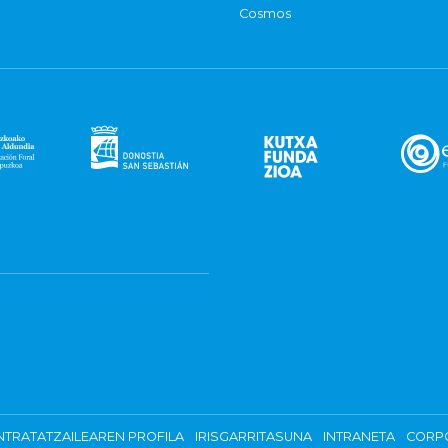
Cosmos
TRATATZAILEAREN PROFILA
IRISGARRITASUNA
INTRANETA
CORP