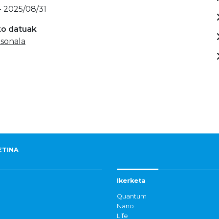
- 2025/08/31
ko datuak
sonala
ETINA
Ikerketa
Quantum
Nano
Life