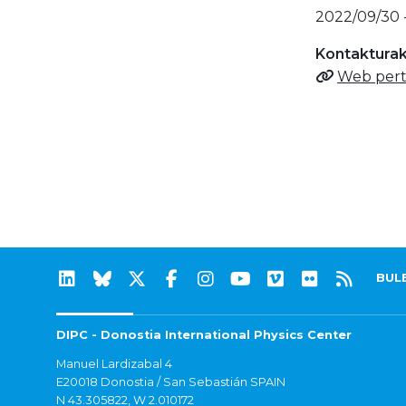
2022/09/30 
Kontaktura
Web pert
BUL
DIPC - Donostia International Physics Center
Manuel Lardizabal 4
E20018 Donostia / San Sebastián SPAIN
N 43.305822, W 2.010172