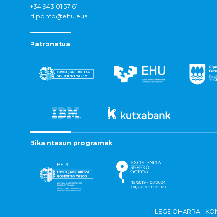
+34 943 01 57 61
dipcinfo@ehu.eus
Patronatua
Bikaintasun programak
LEGE OHARRA
KON