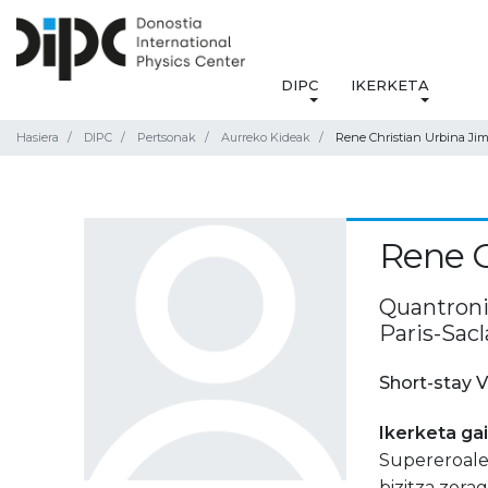
DIPC
IKERKETA
Hasiera
DIPC
Pertsonak
Aurreko Kideak
Rene Christian Urbina Ji
Rene C
Quantroni
Paris-Sacl
Short-stay V
Ikerketa ga
Supereroale
bizitza zorag