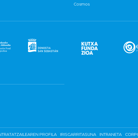
Cosmos
TRATATZAILEAREN PROFILA
IRISGARRITASUNA
INTRANETA
CORP