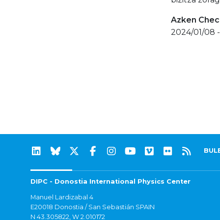
Azken Check
2024/01/08 -
BUL
DIPC - Donostia International Physics Center
Manuel Lardizabal 4
E20018 Donostia / San Sebastián SPAIN
N 43.305822, W 2.010172