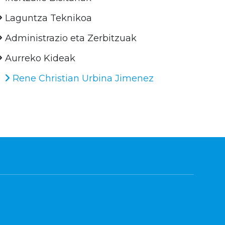
Laguntza Teknikoa
Administrazio eta Zerbitzuak
Aurreko Kideak
Rene Christian Urbina Jimenez