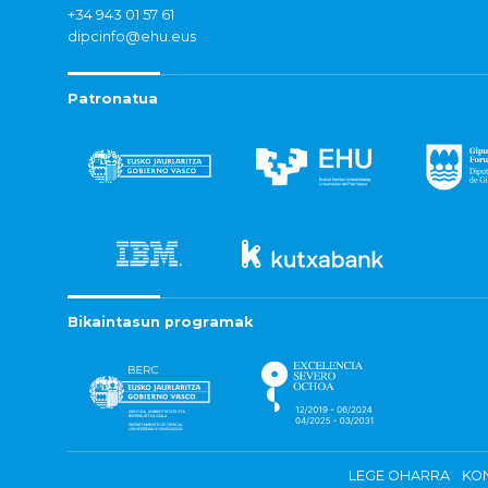
+34 943 01 57 61
dipcinfo@ehu.eus
Patronatua
Bikaintasun programak
LEGE OHARRA
KON