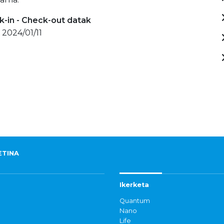
-in - Check-out datak
 2024/01/11
ETINA
Ikerketa
Quantum
Nano
Life