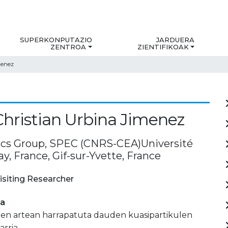
SUPERKONPUTAZIO
JARDUERA
ZENTROA
ZIENTIFIKOAK
menez
hristian Urbina Jimenez
cs Group, SPEC (CNRS-CEA)Université
ay, France, Gif-sur-Yvette, France
isiting Researcher
ia
en artean harrapatuta dauden kuasipartikulen
arria.