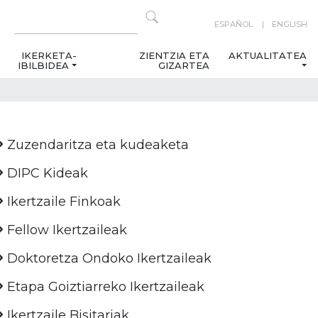
ESPAÑOL
ENGLISH
IKERKETA-
ZIENTZIA ETA
AKTUALITATEA
IBILBIDEA
GIZARTEA
Zuzendaritza eta kudeaketa
DIPC Kideak
Ikertzaile Finkoak
Fellow Ikertzaileak
Doktoretza Ondoko Ikertzaileak
Etapa Goiztiarreko Ikertzaileak
Ikertzaile Bisitariak