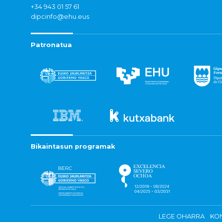
+34 943 01 57 61
dipcinfo@ehu.eus
Patronatua
Bikaintasun programak
LEGE OHARRA
KON