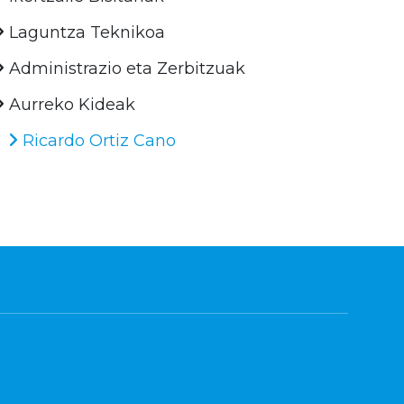
Laguntza Teknikoa
Administrazio eta Zerbitzuak
Aurreko Kideak
Ricardo Ortiz Cano