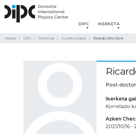
DIPC
IKERKETA
Hasiera
DIPC
Pertsonak
Aurreko Kideak
Ricardo Ortiz Cano
Ricard
Post-doctor
Ikerketa ga
Korrelazio k
Azken Check
2021/10/16 -