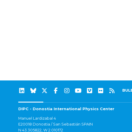
BUL
DIPC - Donostia International Physics Center
Manuel Lardizabal 4
E20018 Donostia / San Sebastián SPAIN
N 43.305822, W 2.010172