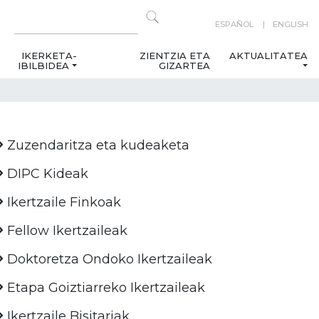
ESPAÑOL
ENGLISH
IKERKETA-
ZIENTZIA ETA
AKTUALITATEA
IBILBIDEA
GIZARTEA
Zuzendaritza eta kudeaketa
DIPC Kideak
Ikertzaile Finkoak
Fellow Ikertzaileak
Doktoretza Ondoko Ikertzaileak
Etapa Goiztiarreko Ikertzaileak
Ikertzaile Bisitariak