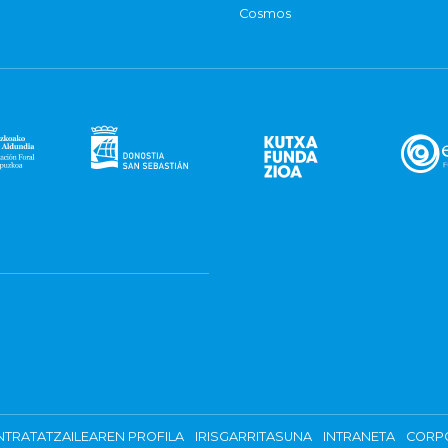
Cosmos
TRATATZAILEAREN PROFILA
IRISGARRITASUNA
INTRANETA
CORP