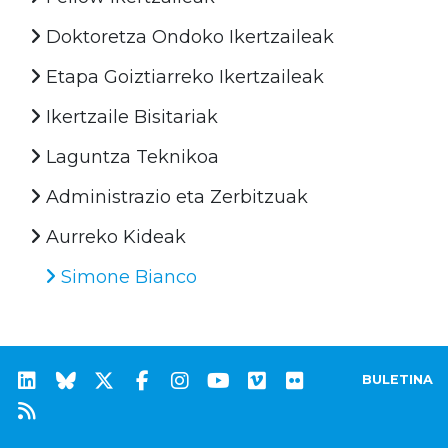
Doktoretza Ondoko Ikertzaileak
Etapa Goiztiarreko Ikertzaileak
Ikertzaile Bisitariak
Laguntza Teknikoa
Administrazio eta Zerbitzuak
Aurreko Kideak
Simone Bianco
BULETINA