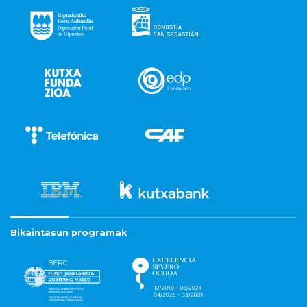
Bikaintasun programak