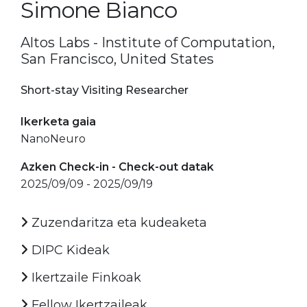
Simone Bianco
Altos Labs - Institute of Computation,
San Francisco, United States
Short-stay Visiting Researcher
Ikerketa gaia
NanoNeuro
Azken Check-in - Check-out datak
2025/09/09 - 2025/09/19
Zuzendaritza eta kudeaketa
DIPC Kideak
Ikertzaile Finkoak
Fellow Ikertzaileak