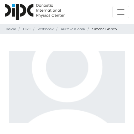
Hasiera
DIPC
Pertsonak
Aurreko Kideak
Simone Bianco