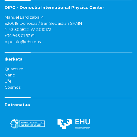
DIPC - Donostia International Physics Center
Manuel Lardizabal 4
E20018 Donostia / San Sebastián SPAIN
N 43.305822, W 2.010172
+34 943 01 57 61
dipcinfo@ehu.eus
Ikerketa
Quantum
Nano
Life
Cosmos
Patronatua