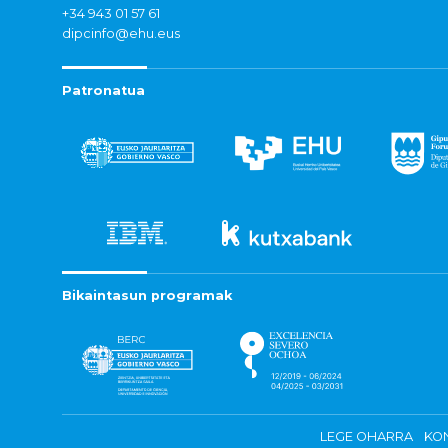
+34 943 01 57 61
dipcinfo@ehu.eus
Patronatua
Bikaintasun programak
LEGE OHARRA
KON