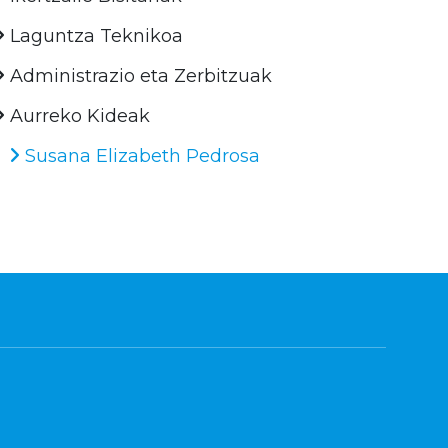
Laguntza Teknikoa
Administrazio eta Zerbitzuak
Aurreko Kideak
Susana Elizabeth Pedrosa