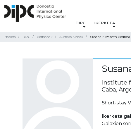
DIPC
IKERKETA
Hasiera
DIPC
Pertsonak
Aurreko Kideak
Susana Elizabeth Pedrosa
Susana
Institute
Caba, Arg
Short-stay V
Ikerketa ga
Galaxien sorr