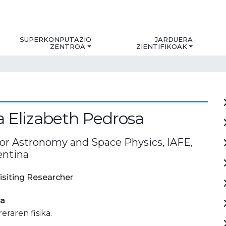
SUPERKONPUTAZIO
JARDUERA
ZENTROA
ZIENTIFIKOAK
 Elizabeth Pedrosa
 for Astronomy and Space Physics, IAFE,
entina
isiting Researcher
ia
eraren fisika.