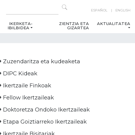
ESPAÑOL
ENGLISH
IKERKETA-
ZIENTZIA ETA
AKTUALITATEA
IBILBIDEA
GIZARTEA
Zuzendaritza eta kudeaketa
DIPC Kideak
Ikertzaile Finkoak
Fellow Ikertzaileak
Doktoretza Ondoko Ikertzaileak
Etapa Goiztiarreko Ikertzaileak
Ikertzaile Bisitariak