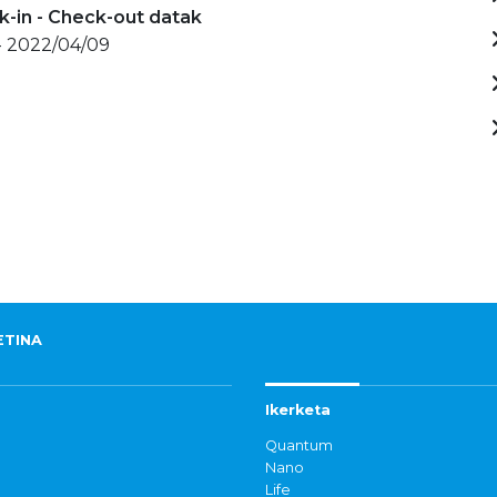
-in - Check-out datak
- 2022/04/09
ETINA
Ikerketa
Quantum
Nano
Life