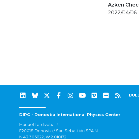
Azken Check
2022/04/06 
BUL
DIPC - Donostia International Physics Center
Manuel Lardizabal 4
E20018 Donostia / San Sebastián SPAIN
N 43.305822, W 2.010172