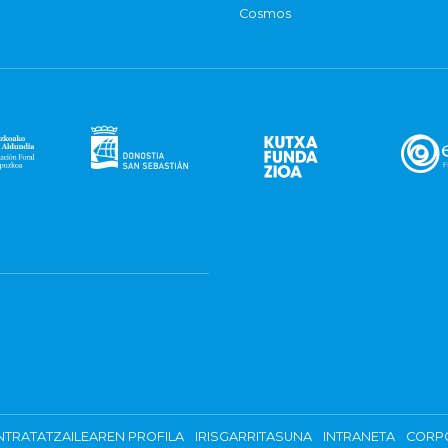
Cosmos
TRATATZAILEAREN PROFILA
IRISGARRITASUNA
INTRANETA
CORP