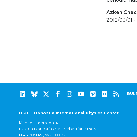
Azken Check
2012/03/01 -
BUL
DIPC - Donostia International Physics Center
Manuel Lardizabal 4
E20018 Donostia / San Sebastián SPAIN
N 43.305822, W 2.010172