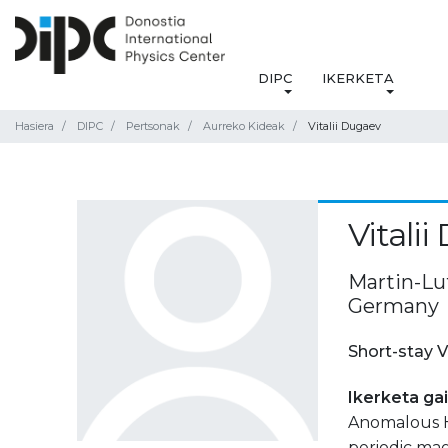
DIPC
IKERKETA
Hasiera
DIPC
Pertsonak
Aurreko Kideak
Vitalii Dugaev
Vitali
Martin-Lu
Germany
Short-stay V
Ikerketa ga
Anomalous Ha
periodic mag