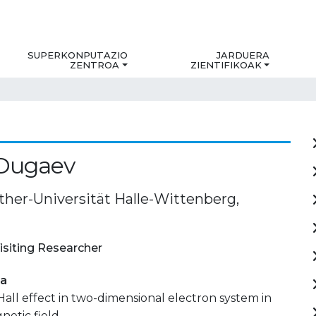
SUPERKONPUTAZIO
JARDUERA
ZENTROA
ZIENTIFIKOAK
i Dugaev
ther-Universität Halle-Wittenberg,
isiting Researcher
ia
ll effect in two-dimensional electron system in
netic field.