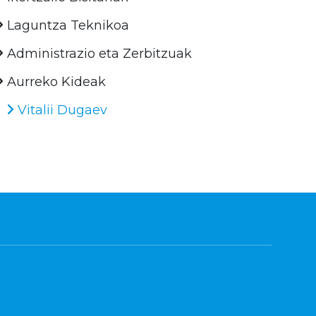
Laguntza Teknikoa
Administrazio eta Zerbitzuak
Aurreko Kideak
Vitalii Dugaev