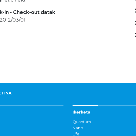
-in - Check-out datak
 2012/03/01
ETINA
Ikerketa
Quantum
Nano
Life