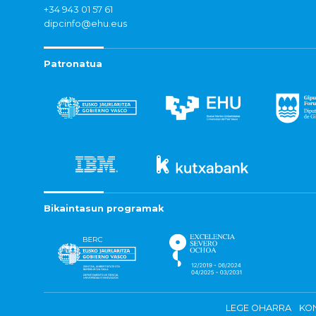
+34 943 01 57 61
dipcinfo@ehu.eus
Patronatua
Bikaintasun programak
LEGE OHARRA
KON