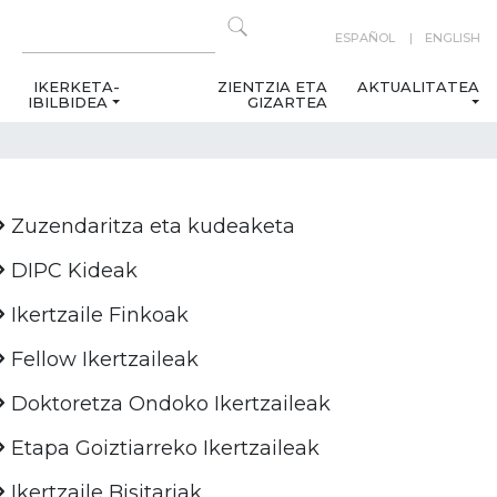
ESPAÑOL
ENGLISH
IKERKETA-
ZIENTZIA ETA
AKTUALITATEA
IBILBIDEA
GIZARTEA
Zuzendaritza eta kudeaketa
DIPC Kideak
Ikertzaile Finkoak
Fellow Ikertzaileak
Doktoretza Ondoko Ikertzaileak
Etapa Goiztiarreko Ikertzaileak
Ikertzaile Bisitariak