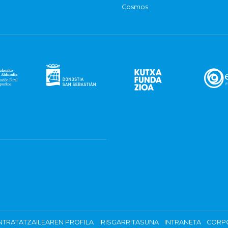
Cosmos
TRATATZAILEAREN PROFILA
IRISGARRITASUNA
INTRANETA
CORP