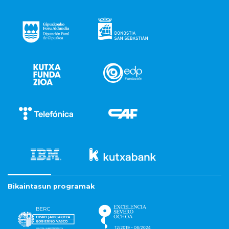
Bikaintasun programak