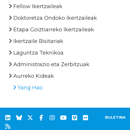
Fellow Ikertzaileak
Doktoretza Ondoko Ikertzaileak
Etapa Goiztiarreko Ikertzaileak
Ikertzaile Bisitariak
Laguntza Teknikoa
Administrazio eta Zerbitzuak
Aurreko Kideak
Yang Hao
BULETINA