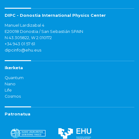
DIPC - Donostia International Physics Center
Manuel Lardizabal 4
E20018 Donostia / San Sebastián SPAIN
N 43.305822, W 2.010172
+34 943 01 57 61
dipcinfo@ehu.eus
Ikerketa
Quantum
Nano
Life
Cosmos
Patronatua