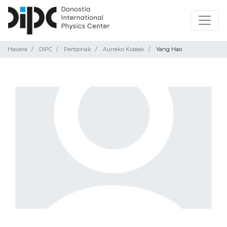
Hasiera
DIPC
Pertsonak
Aurreko Kideak
Yang Hao