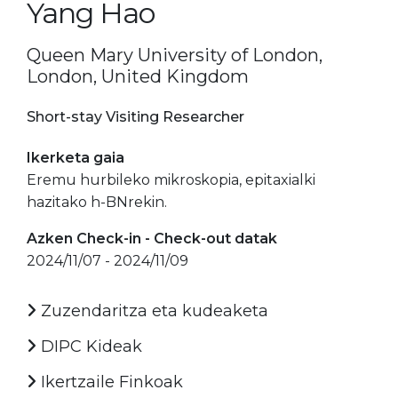
Yang Hao
Queen Mary University of London,
London, United Kingdom
Short-stay Visiting Researcher
Ikerketa gaia
Eremu hurbileko mikroskopia, epitaxialki
hazitako h-BNrekin.
Azken Check-in - Check-out datak
2024/11/07 - 2024/11/09
Zuzendaritza eta kudeaketa
DIPC Kideak
Ikertzaile Finkoak