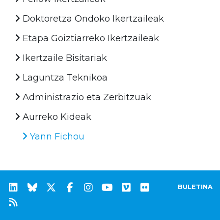
Doktoretza Ondoko Ikertzaileak
Etapa Goiztiarreko Ikertzaileak
Ikertzaile Bisitariak
Laguntza Teknikoa
Administrazio eta Zerbitzuak
Aurreko Kideak
Yann Fichou
BULETINA