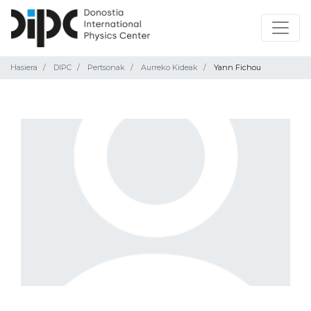
Hasiera
DIPC
Pertsonak
Aurreko Kideak
Yann Fichou