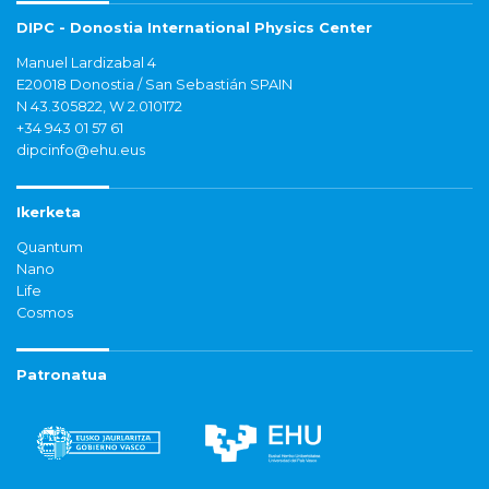
DIPC - Donostia International Physics Center
Manuel Lardizabal 4
E20018 Donostia / San Sebastián SPAIN
N 43.305822, W 2.010172
+34 943 01 57 61
dipcinfo@ehu.eus
Ikerketa
Quantum
Nano
Life
Cosmos
Patronatua