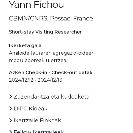
Yann Fichou
CBMN/CNRS, Pessac, France
Short-stay Visiting Researcher
Ikerketa gaia
Amiloide tauraren agregazio-bideen
moduladoreak ulertzea.
Azken Check-in - Check-out datak
2024/12/12 - 2024/12/13
Zuzendaritza eta kudeaketa
DIPC Kideak
Ikertzaile Finkoak
Fellow Ikertzaileak