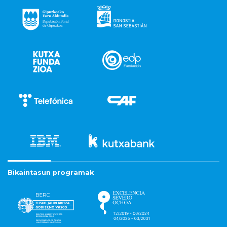
Bikaintasun programak