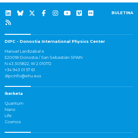
BULETINA
DIPC - Donostia International Physics Center
Manuel Lardizabal 4
E20018 Donostia / San Sebastián SPAIN
N 43.305822, W 2.010172
+34 943 01 57 61
dipcinfo@ehu.eus
Ikerketa
Quantum
Nano
Life
Cosmos