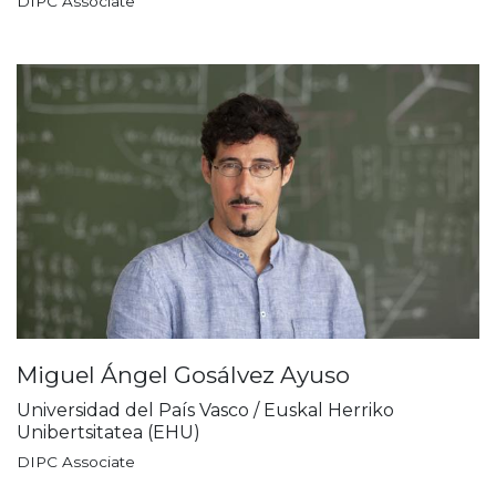
DIPC Associate
Miguel Ángel Gosálvez Ayuso
Universidad del País Vasco / Euskal Herriko
Unibertsitatea (EHU)
DIPC Associate