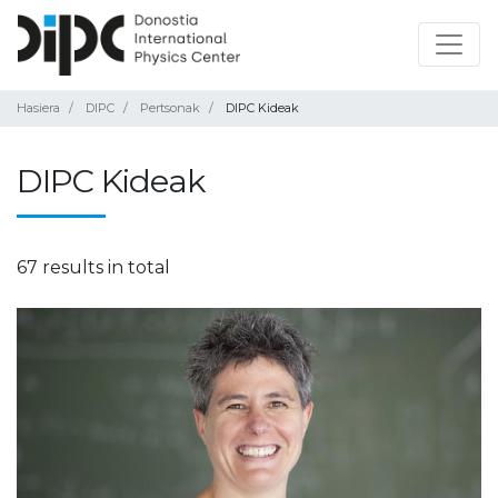
Hasiera
DIPC
Pertsonak
DIPC Kideak
DIPC Kideak
67 results in total