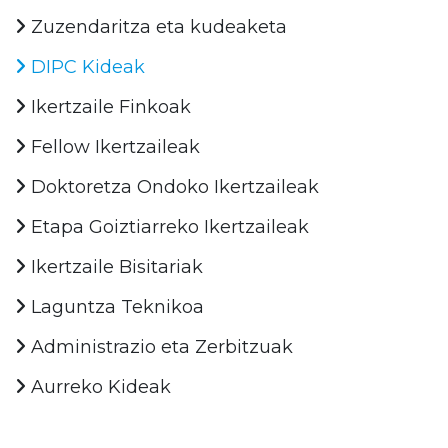
Zuzendaritza eta kudeaketa
DIPC Kideak
Ikertzaile Finkoak
Fellow Ikertzaileak
Doktoretza Ondoko Ikertzaileak
Etapa Goiztiarreko Ikertzaileak
Ikertzaile Bisitariak
Laguntza Teknikoa
Administrazio eta Zerbitzuak
Aurreko Kideak