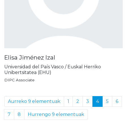
Elisa Jiménez Izal
Universidad del País Vasco / Euskal Herriko
Unibertsitatea (EHU)
DIPC Associate
Aurreko 9 elementuak
1
2
3
4
5
6
7
8
Hurrengo 9 elementuak