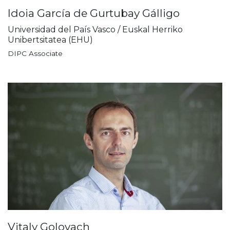
Idoia García de Gurtubay Gálligo
Universidad del País Vasco / Euskal Herriko
Unibertsitatea (EHU)
DIPC Associate
Vitaly Golovach